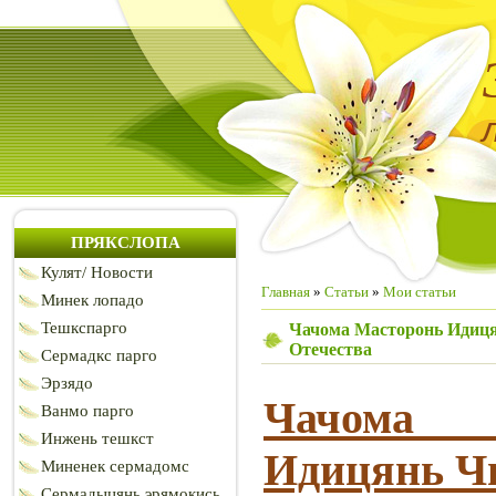
ПРЯКСЛОПА
Кулят/ Новости
Главная
»
Статьи
»
Мои статьи
Минек лопадо
Тешкспарго
Чачома Масторонь Идицян
Отечества
Сермадкс парго
Эрзядо
Чачома
Ванмо парго
Инжень тешкст
Идицянь Ч
Миненек сермадомс
Сермадыцянь эрямокись