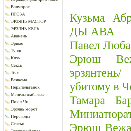
Валморот
Кузьма Аб
ПРОЗА
ЭРЗЯНЬ МАСТОР
ДЫ АВА
ЭРЗЯНЬ КЕЛЬ
Аванень
Павел Люба
Эрямо
Тундо
Эрюш Веж
Кизэ
Сёксь
эрзянтен
Теле
Вечкема
убитому в Ч
Перьпельганок
Менельтомбалькс
Тамара Бар
Покш Чи
Эрзянь морот
Миниатюра
Переводы
Эрюш Вежа
Статьи