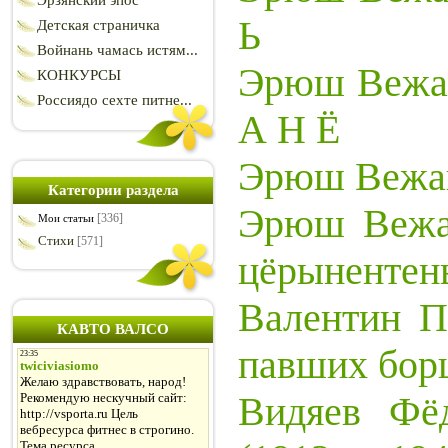
Эрзянский эпос
Ь
Детская страничка
Войнань чамась истям...
Эрюш Вежа
КОНКУРСЫ
Россиядо сехте питне...
А Н Ё
Эрюш Вежай
Категории раздела
Эрюш Вежа
[336]
Мои статьи
Стихи
[571]
цёрынентен
Валентин П
КАВТО ВАЛСО
павших бор
Видяев Фё