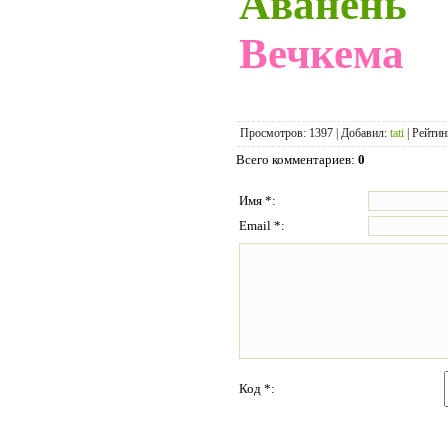
Аванень
Вечкема
Просмотров
: 1397 |
Добавил
:
tati
|
Рейтин
Всего комментариев
:
0
Имя *:
Email *:
Код *: