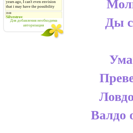
Моли
Ды с
Для добавления необходима
авторизация
Ума
Преве
Ловдо
Валдо 