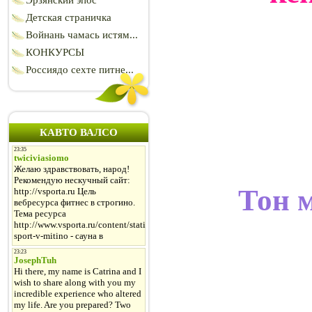
Эрзянский эпос
Детская страничка
Войнань чамась истям...
КОНКУРСЫ
Россиядо сехте питне...
КАВТО ВАЛСО
Тон м
Эйд