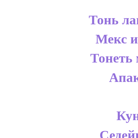
Тонь ла
Мекс и
Тонеть 
Апак
Кун
Седей