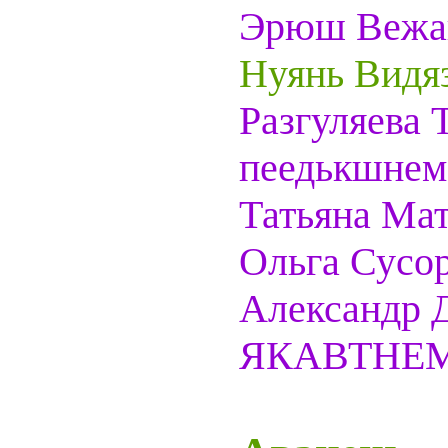
Эрюш Вежай
Нуянь Видяз
Разгуляева 
пеедькшнем
Татьяна Мат
Ольга Сусор
Александр
ЯКАВТНЕ