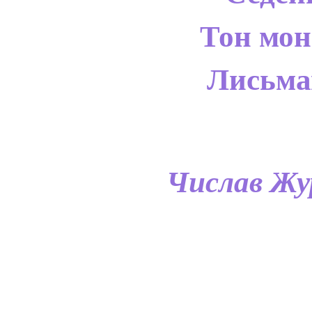
Тон мон
Лисьм
Числав Жу