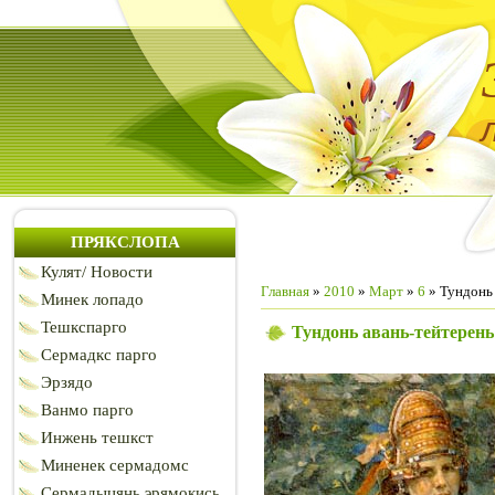
ПРЯКСЛОПА
Кулят/ Новости
Главная
»
2010
»
Март
»
6
» Тундонь
Минек лопадо
Тешкспарго
Тундонь авань-тейтерен
Сермадкс парго
Эрзядо
Ванмо парго
Инжень тешкст
Миненек сермадомс
Сермадыцянь эрямокись