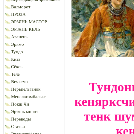
Валморот
ПРОЗА
ЭРЗЯНЬ МАСТОР
ЭРЗЯНЬ КЕЛЬ
Аванень
Эрямо
Тундо
Кизэ
Сёксь
Теле
Вечкема
Тундон
Перьпельганок
Менельтомбалькс
кенярксчи
Покш Чи
тенк шу
Эрзянь морот
Переводы
ке
Статьи