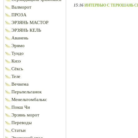
15:16
ИНТЕРВЬЮ С ТЕРЮШАНЬ С
Валморот
ПРОЗА
ЭРЗЯНЬ МАСТОР
ЭРЗЯНЬ КЕЛЬ
Аванень
Эрямо
Тундо
Кизэ
Сёксь
Теле
Вечкема
Перьпельганок
Менельтомбалькс
Покш Чи
Эрзянь морот
Переводы
Статьи