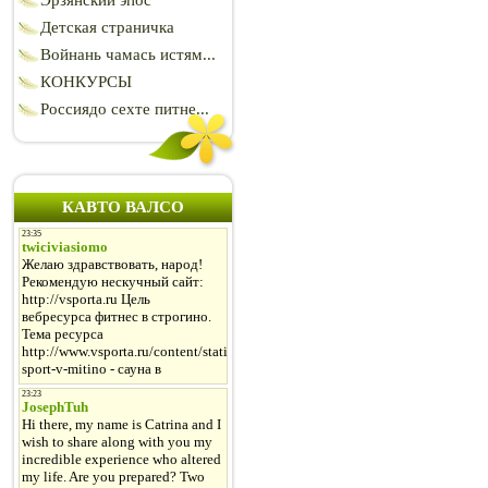
Эрзянский эпос
Детская страничка
Войнань чамась истям...
КОНКУРСЫ
Россиядо сехте питне...
КАВТО ВАЛСО