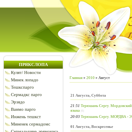
ПРЯКСЛОПА
Кулят/ Новости
Главная
»
2010
»
Август
Минек лопадо
Тешкспарго
Сермадкс парго
21 Августа, Суббота
Эрзядо
21:51
Терюшань Сергу. Мордовский в
Ванмо парго
языка
(0)
20:03
Терюшань Сергу. МОРДВА 
Инжень тешкст
Миненек сермадомс
01 Августа, Воскресенье
Сермадыцянь эрямокись