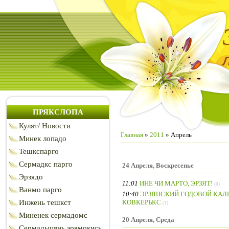
ПРЯКСЛОПА
Кулят/ Новости
Главная
»
2011
»
Апрель
Минек лопадо
Тешкспарго
Сермадкс парго
24 Апреля, Воскресенье
Эрзядо
11:01
ИНЕ ЧИ МАРТО, ЭРЗЯТ!
(0)
Ванмо парго
10:40
ЭРЗЯНСКИЙ ГОДОВОЙ КАЛЕН
КОВКЕРЬКС
Инжень тешкст
(1)
Миненек сермадомс
20 Апреля, Среда
Сермадыцянь эрямокись