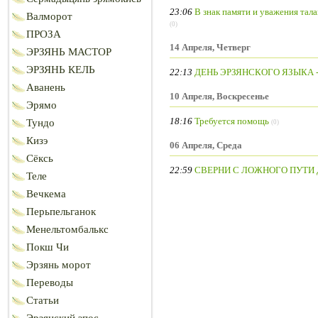
23:06
В знак памяти и уважения тал
Валморот
(0)
ПРОЗА
14 Апреля, Четверг
ЭРЗЯНЬ МАСТОР
ЭРЗЯНЬ КЕЛЬ
22:13
ДЕНЬ ЭРЗЯНСКОГО ЯЗЫКА -
Аванень
10 Апреля, Воскресенье
Эрямо
18:16
Требуется помощь
Тундо
(0)
Кизэ
06 Апреля, Среда
Сёксь
22:59
СВЕРНИ С ЛОЖНОГО ПУТИ 
Теле
Вечкема
Перьпельганок
Менельтомбалькс
Покш Чи
Эрзянь морот
Переводы
Статьи