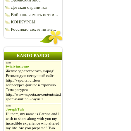
Эрзянский эпос
Детская страничка
Войнань чамась истям...
КОНКУРСЫ
Россиядо сехте питне...
КАВТО ВАЛСО