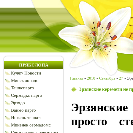
ПРЯКСЛОПА
Кулят/ Новости
Главная
»
2010
»
Сентябрь
»
27
» Эрз
Минек лопадо
Тешкспарго
Эрзянские керемети не пр
Сермадкс парго
Эрзядо
Эрзянские
Ванмо парго
просто ст
Инжень тешкст
Миненек сермадомс
Сермадыцянь эрямокись