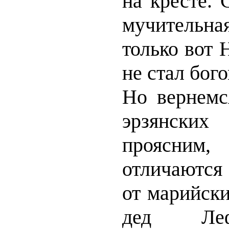
на кресте. 
мучительная
только вот 
не стал бого
Но вернемс
эрзянски
проясн
отличаются
от марийски
дед Ле