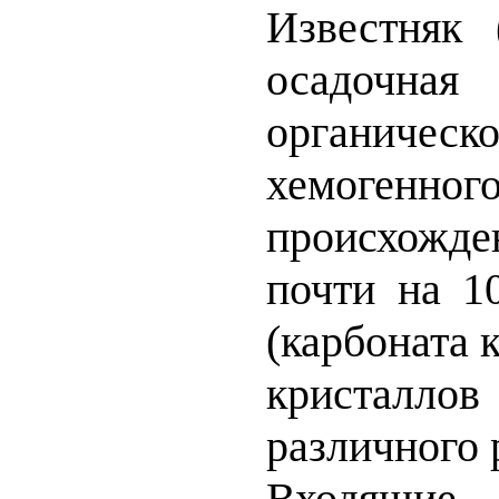
Известняк 
осадочная
органиче
хемогенног
происхожде
почти на 
(карбоната 
кристалл
различного 
Входящи