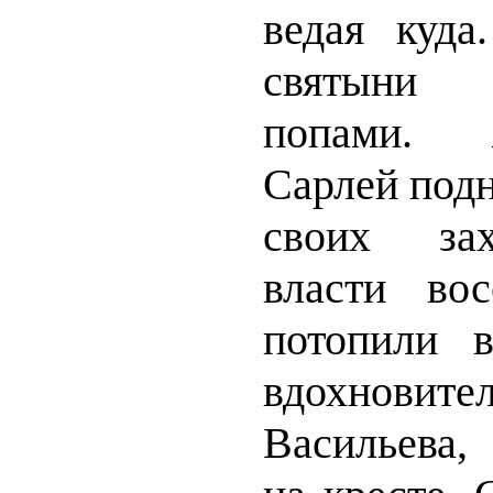
ведая куд
святыни 
попами. 
Сарлей подн
своих зах
власти во
потопили 
вдохновит
Васильева