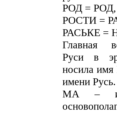
РОД = РОД,
РОСТИ = Р
РАСЬКЕ = 
Главная в
Руси в эр
носила имя 
имени Русь.
МА – и
основопол