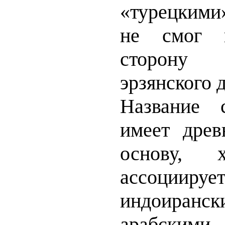
«турецкими
не смог 
сторону 
эрзянского 
Название 
имеет дре
основу,
ассоци
индоир
арабским