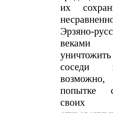
их сохран
несравне
Эрзяно-рус
веками
уничтожит
соседи 
возможн
попытке с
своих 