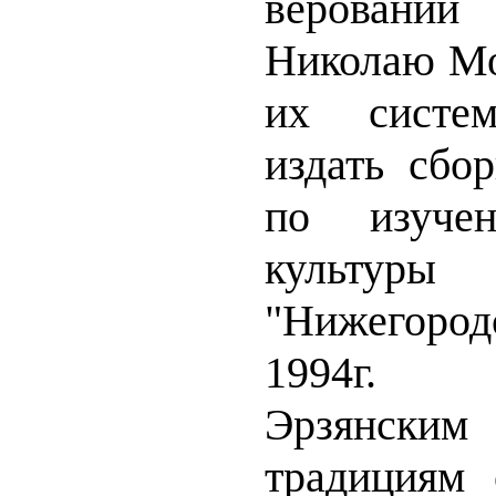
веровани
Николаю Мо
их систем
издать сбо
по изучен
культуры 
"Нижегоро
1994г.
Эрзянским
традициям 