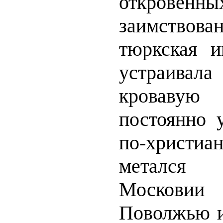
откровенны
заимствова
тюркская 
устраивала
кроваву
постоянно 
по-христи
метался
Москови
Поволжью и