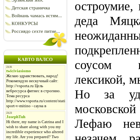
Эрзянский эпос
остроумие, 
Детская страничка
Войнань чамась истям...
деда Мяцк
КОНКУРСЫ
неожидан
Россиядо сехте питне...
подкрепле
КАВТО ВАЛСО
соусом 
лексикой, м
Но за уд
московской
Лефаю нев
незачем ра