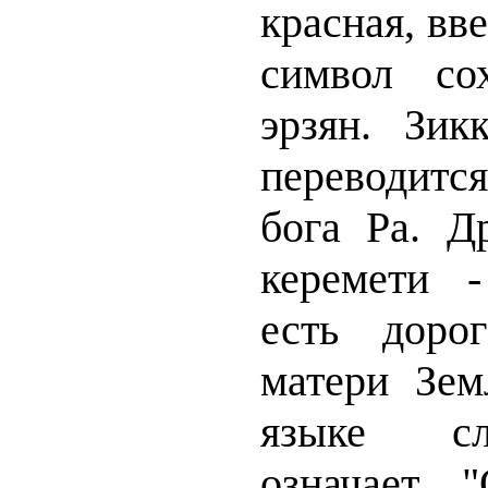
красная, вве
символ со
эрзян. Зик
переводит
бога Ра. Д
керемети 
есть доро
матери Зем
языке сл
означает 