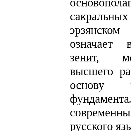
основопола
сакраль
эрзянско
означает 
зенит, м
высшего ра
основу 
фундамен
современны
русского яз