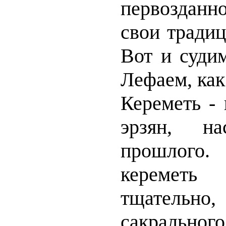
первозданн
свои традиц
Вот и суди
Лефаем, как
Кереметь - 
эрзян, на
прошлого
керемет
тщательно
сакрально