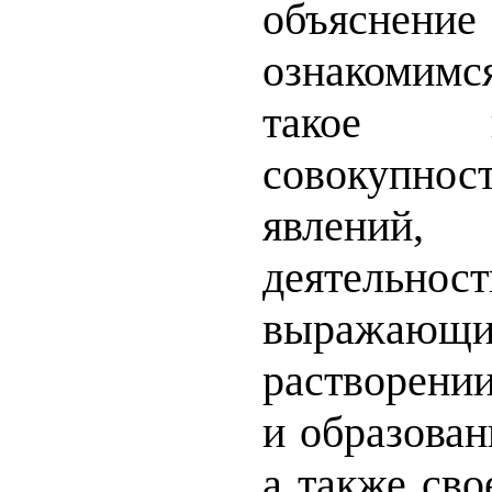
объяснени
ознакомимся
такое 
совокупнос
явлений,
деятельн
выража
растворени
и образован
а также св