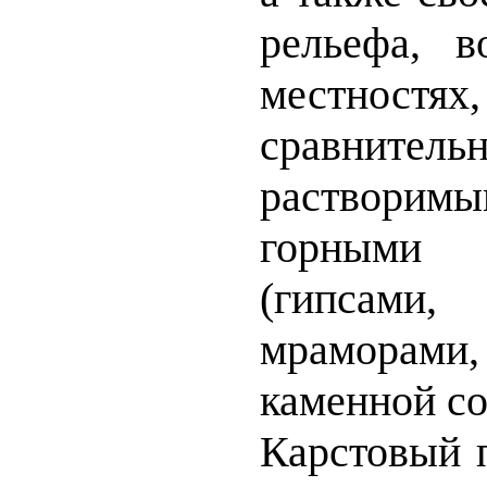
рельефа, 
местностя
сравнит
раствори
горным
(гипсами,
мраморами
каменной со
Карстовый п