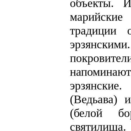
объекты. 
марийские
традиции 
эрзянс
покров
напомина
эрзянские
(Ведьава)
(белой б
святилища