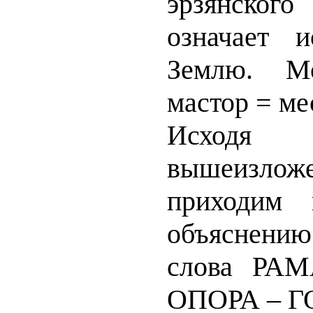
эрзянско
означает и
Землю. М
мастор = ме
Исх
вышеизложе
приходим 
объяснени
слова РА
ОПОРА – Г