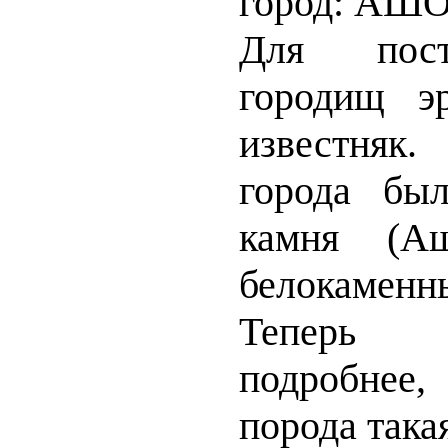
город: АШО
Для пост
городищ э
известня
города бы
камня (А
белокаменн
Теперь 
подробнее,
порода такая