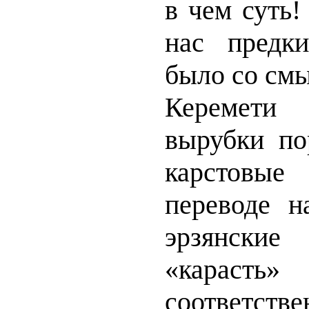
в чем суть
нас предк
было со см
Керемети
вырубки по
карстовы
переводе н
эрзянские
«караст
соответстве