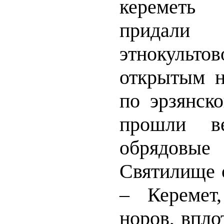
кереметь
придал
этнокульто
открытым н
по эрзянско
прошли ве
обрядовы
Святилище 
– Керемет
норов, впло