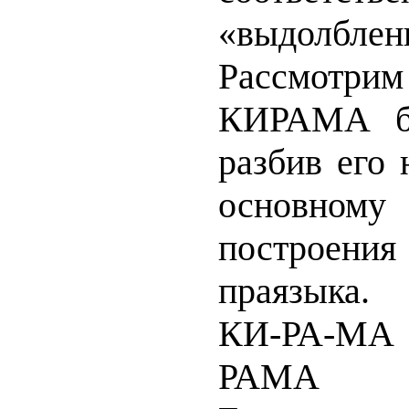
«выдолблен
Рассмо
КИРАМА бо
разбив его 
основно
построе
праязыка.
КИ-РА-МА
РАМА