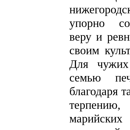
нижегородс
упорно со
веру и ревн
своим куль
Для чужих
семью печ
благодаря т
терпени
марийски