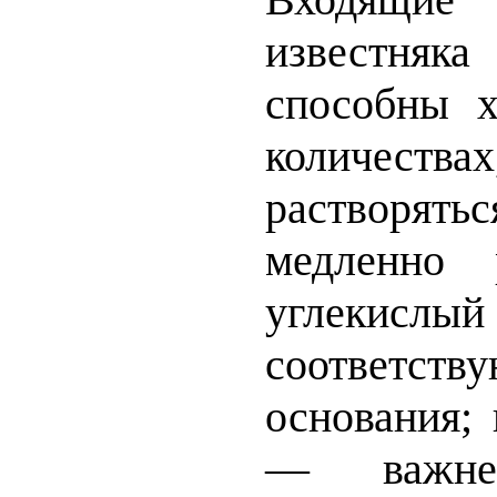
известня
способны 
количе
растворяться
медленно 
углеки
соответств
основания;
— важне