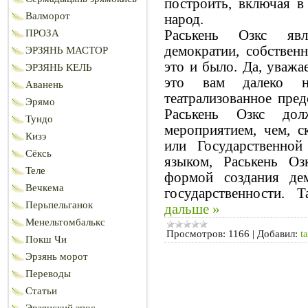
построить, включая 
Валморот
народ.
Раськень Озкс явл
ПРОЗА
демократии, собствен
ЭРЗЯНЬ МАСТОР
это и было. Да, уважа
ЭРЗЯНЬ КЕЛЬ
это вам далеко н
Аванень
театрализованное пред
Эрямо
Раськень Озкс до
Тундо
мероприятием, чем, с
Кизэ
или Государственно
Сёксь
языком, Раськень О
Теле
формой создания де
Вечкема
государственности.
Перьпельганок
дальше »
Менельтомбалькс
Просмотров:
1166
|
Добавил:
ta
Покш Чи
Эрзянь морот
Переводы
Статьи