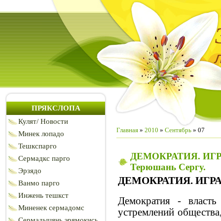
ПРЯКСЛОПА
Кулят/ Новости
Главная
»
2010
»
Сентябрь
»
07
Минек лопадо
Тешкспарго
ДЕМОКРАТИЯ. ИГ
Сермадкс парго
Терюшань Сергу.
Эрзядо
ДЕМОКРАТИЯ. ИГР
Ванмо парго
Инжень тешкст
Демократия - власть
Миненек сермадомс
устремлений общества,
Сермадыцянь эрямокись