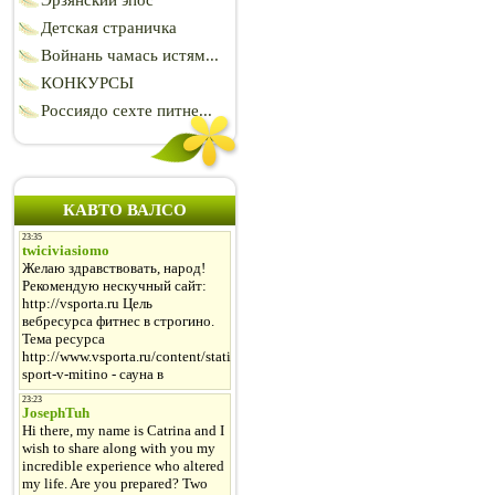
Эрзянский эпос
Детская страничка
Войнань чамась истям...
КОНКУРСЫ
Россиядо сехте питне...
КАВТО ВАЛСО