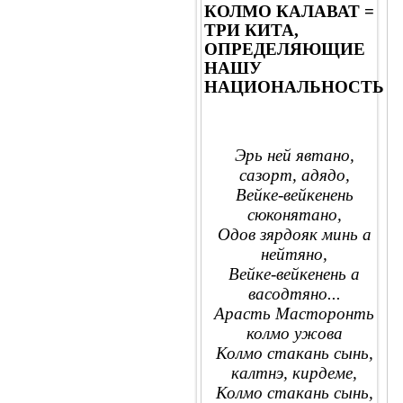
КОЛМО КАЛАВАТ =
ТРИ КИТА,
ОПРЕДЕЛЯЮЩИЕ
НАШУ
НАЦИОНАЛЬНОСТЬ
Эрь ней явтано,
сазорт, адядо,
Вейке-вейкенень
сюконятано,
Одов зярдояк минь а
нейтяно,
Вейке-вейкенень а
васодтяно...
Арасть Масторонть
колмо ужова
Колмо стакань сынь,
калтнэ, кирдеме,
Колмо стакань сынь,