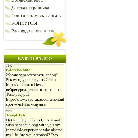
Эрзянский эпос
Детская страничка
Войнань чамась истям...
КОНКУРСЫ
Россиядо сехте питне...
КАВТО ВАЛСО