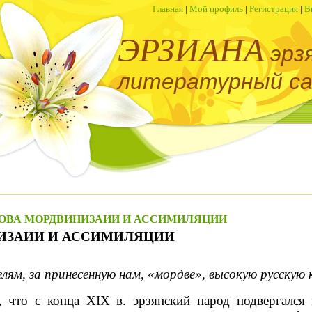
Главная
|
Мой профиль
|
Регистрация
|
В
ЭРЗИАНА
эрз
литературный с
РНОВА МОРДВИНИЗАИИ И АССИМИЛЯЦИИ
ИЗАИИ И АССИМИЛЯЦИИ
ям, за принесенную нам, «мордве», высокую русскую
т, что с конца ХIХ в. эрзянский народ подвергался