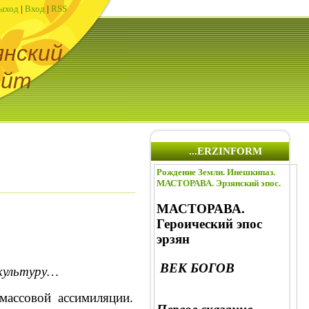
ыход
|
Вход
|
RSS
янский
айт
...ERZINFORM
Рождение Земли. Инешкипаз.
МАСТОРАВА. Эрзянский эпос.
МАСТОРАВА.
Героический эпос
эрзян
ВЕК БОГОВ
 культуру…
 массовой ассимиляции.