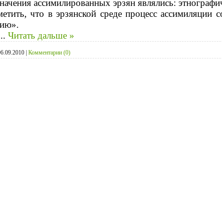
ачения ассимилированных эрзян являлись: этнографи
метить, что в эрзянской среде процесс ассимиляции 
бию».
...
Читать дальше »
06.09.2010
|
Комментарии (0)