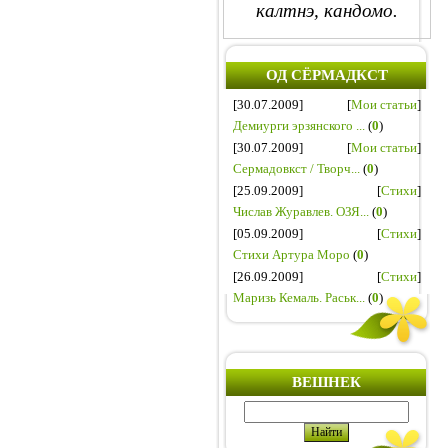
калтнэ, кандомо.
ОД СЁРМАДКСТ
[30.07.2009]
[
Мои статьи
]
Демиурги эрзянского ...
(
0
)
[30.07.2009]
[
Мои статьи
]
Сермадовкст / Творч...
(
0
)
[25.09.2009]
[
Стихи
]
Числав Журавлев. ОЗЯ...
(
0
)
[05.09.2009]
[
Стихи
]
Стихи Артура Моро
(
0
)
[26.09.2009]
[
Стихи
]
Маризь Кемаль. Раськ...
(
0
)
ВЕШНЕК