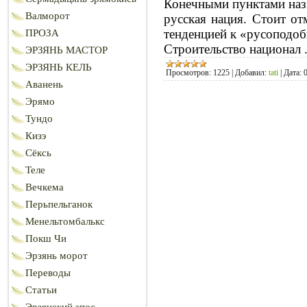
Конечными пунктами назн
Валморот
русская нация. Стоит от
тенденцией к «русоподо
ПРОЗА
Строительство национал
ЭРЗЯНЬ МАСТОР
ЭРЗЯНЬ КЕЛЬ
Просмотров:
1225
|
Добавил:
tati
|
Дата:
Аванень
Эрямо
Тундо
Кизэ
Сёксь
Теле
Вечкема
Перьпельганок
Менельтомбалькс
Покш Чи
Эрзянь морот
Переводы
Статьи