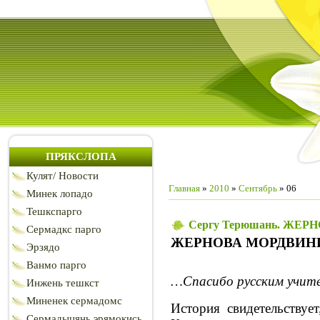
ПРЯКСЛОПА
Кулят/ Новости
Главная
»
2010
»
Сентябрь
»
06
Минек лопадо
Тешкспарго
Сергу Терюшань. ЖЕ
Сермадкс парго
ЖЕРНОВА МОРДВИН
Эрзядо
Ванмо парго
…Спасибо русским учител
Инжень тешкст
Миненек сермадомс
История свидетельствуе
Сермадыцянь эрямокись