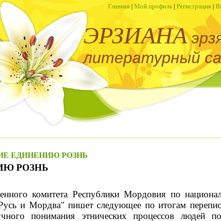
Главная
|
Мой профиль
|
Регистрация
|
В
ЭРЗИАНА
эрз
литературный с
НИЕ ЕДИНЕНИЮ РОЗНЬ
ИЮ РОЗНЬ
венного комитета Республики Мордовия по национа
Русь и Мордва" пишет следующее по итогам переписи
учного понимания этнических процессов людей по