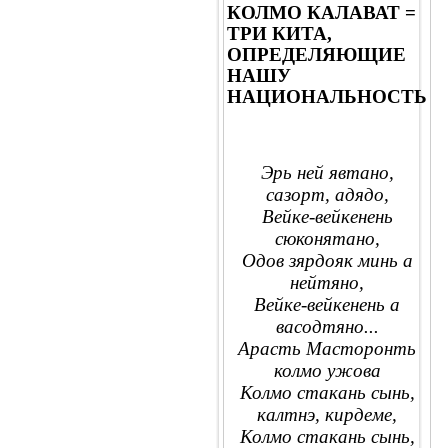
КОЛМО КАЛАВАТ =
ТРИ КИТА,
ОПРЕДЕЛЯЮЩИЕ
НАШУ
НАЦИОНАЛЬНОСТЬ
Эрь ней явтано,
сазорт, адядо,
Вейке-вейкенень
сюконятано,
Одов зярдояк минь а
нейтяно,
Вейке-вейкенень а
васодтяно...
Арасть Масторонть
колмо ужова
Колмо стакань сынь,
калтнэ, кирдеме,
Колмо стакань сынь,