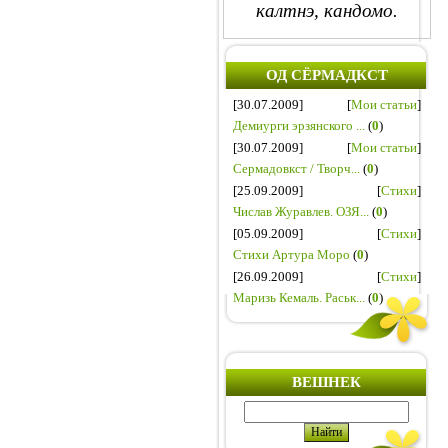
калтнэ, кандомо.
ОД СЁРМАДКСТ
[30.07.2009]
[
Мои статьи
]
Демиурги эрзянского ...
(
0
)
[30.07.2009]
[
Мои статьи
]
Сермадовкст / Творч...
(
0
)
[25.09.2009]
[
Стихи
]
Числав Журавлев. ОЗЯ...
(
0
)
[05.09.2009]
[
Стихи
]
Стихи Артура Моро
(
0
)
[26.09.2009]
[
Стихи
]
Маризь Кемаль. Раськ...
(
0
)
ВЕШНЕК