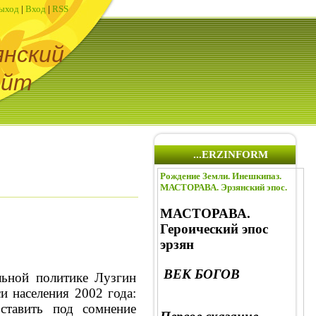
ыход
|
Вход
|
RSS
янский
айт
...ERZINFORM
Рождение Земли. Инешкипаз.
МАСТОРАВА. Эрзянский эпос.
МАСТОРАВА.
Героический эпос
эрзян
ВЕК БОГОВ
льной политике Лузгин
 населения 2002 года:
ставить под сомнение