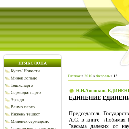
ПРЯКСЛОПА
Кулят/ Новости
Главная
»
2010
»
Февраль
»
15
Минек лопадо
Тешкспарго
Н.И.Аношкин. ЕДИНЕ
Сермадкс парго
ЕДИНЕНИЕ ЕДИНЕН
Эрзядо
Ванмо парго
Председатель Государст
Инжень тешкст
А.С. в книге "Любимая 
Миненек сермадомс
"весьма далеких от на
Сермадыцянь эрямокись