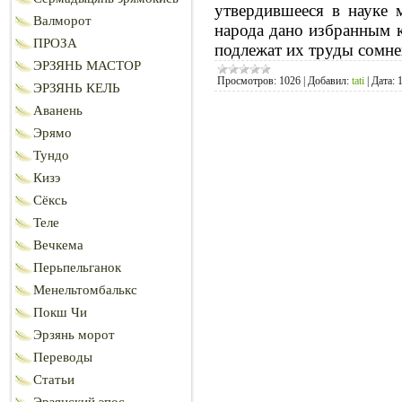
утвердившееся в науке 
Валморот
народа дано избранным к
ПРОЗА
подлежат их труды сомне
ЭРЗЯНЬ МАСТОР
Просмотров:
1026
|
Добавил:
tati
|
Дата:
ЭРЗЯНЬ КЕЛЬ
Аванень
Эрямо
Тундо
Кизэ
Сёксь
Теле
Вечкема
Перьпельганок
Менельтомбалькс
Покш Чи
Эрзянь морот
Переводы
Статьи