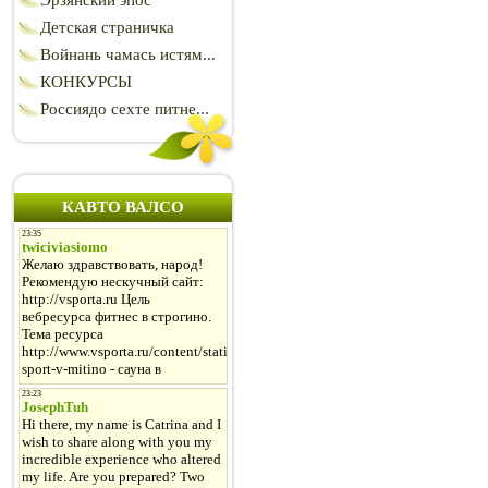
Эрзянский эпос
Детская страничка
Войнань чамась истям...
КОНКУРСЫ
Россиядо сехте питне...
КАВТО ВАЛСО