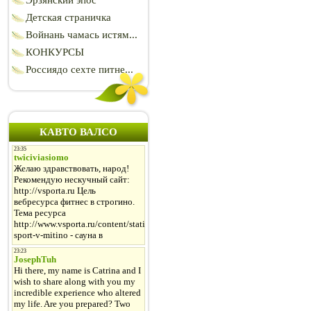
Эрзянский эпос
Детская страничка
Войнань чамась истям...
КОНКУРСЫ
Россиядо сехте питне...
КАВТО ВАЛСО