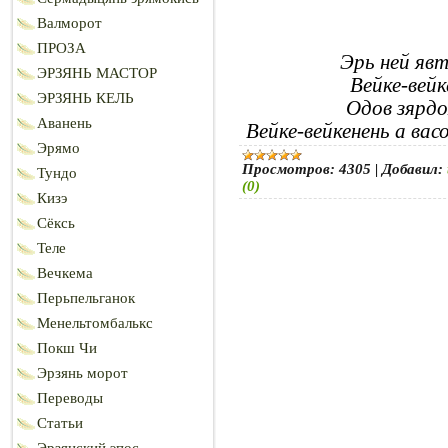
Валморот
ПРОЗА
Эрь ней явт
ЭРЗЯНЬ МАСТОР
Вейке-вейк
ЭРЗЯНЬ КЕЛЬ
Одов зярдо
Аванень
Вейке-вейкенень а вас
Эрямо
Просмотров:
4305
|
Добавил:
Тундо
(0)
Кизэ
Сёксь
Теле
Вечкема
Перьпельганок
Менельтомбалькс
Покш Чи
Эрзянь морот
Переводы
Статьи