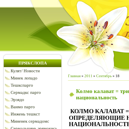
ПРЯКСЛОПА
Кулят/ Новости
Главная
»
2011
»
Сентябрь
»
18
Минек лопадо
Тешкспарго
Колмо калават = тр
Сермадкс парго
национальность
Эрзядо
Ванмо парго
КОЛМО КАЛАВАТ =
Инжень тешкст
ОПРЕДЕЛЯЮЩИЕ 
Миненек сермадомс
НАЦИОНАЛЬНОСТ
Сермадыцянь эрямокись