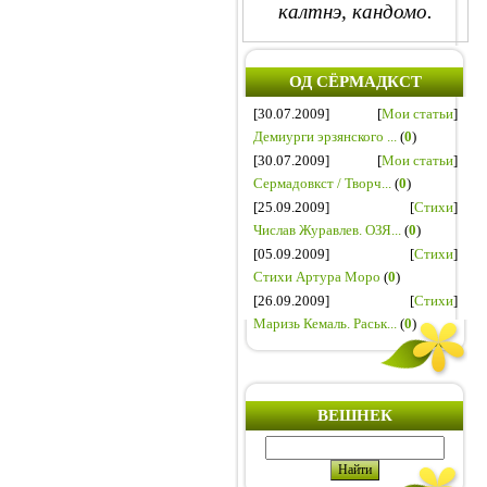
калтнэ, кандомо.
ОД СЁРМАДКСТ
[30.07.2009]
[
Мои статьи
]
Демиурги эрзянского ...
(
0
)
[30.07.2009]
[
Мои статьи
]
Сермадовкст / Творч...
(
0
)
[25.09.2009]
[
Стихи
]
Числав Журавлев. ОЗЯ...
(
0
)
[05.09.2009]
[
Стихи
]
Стихи Артура Моро
(
0
)
[26.09.2009]
[
Стихи
]
Маризь Кемаль. Раськ...
(
0
)
ВЕШНЕК