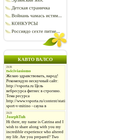
Эрзянский эпос
Детская страничка
Войнань чамась истям...
КОНКУРСЫ
Россиядо сехте питне...
КАВТО ВАЛСО