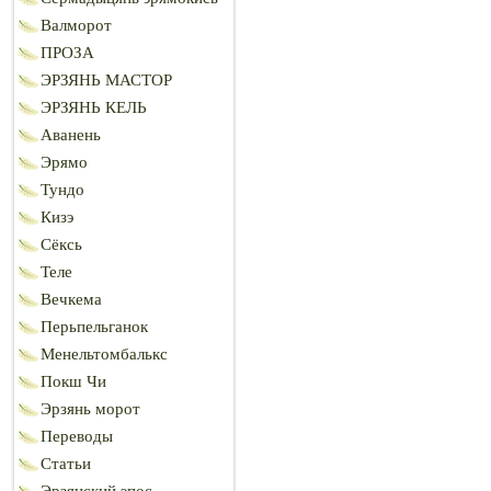
Валморот
ПРОЗА
ЭРЗЯНЬ МАСТОР
ЭРЗЯНЬ КЕЛЬ
Аванень
Эрямо
Тундо
Кизэ
Сёксь
Теле
Вечкема
Перьпельганок
Менельтомбалькс
Покш Чи
Эрзянь морот
Переводы
Статьи