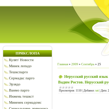
ПРЯКСЛОПА
Кулят/ Новости
Главная
»
2009
»
Сентябрь
»
25
Минек лопадо
Тешкспарго
Нерусский русский язык
Сермадкс парго
Вадим Ростов. Нерусский ру
Эрзядо
Ванмо парго
Просмотров:
1110
|
Добавил:
tati
|
Дата:
Инжень тешкст
Миненек сермадомс
Сермадыцянь эрямокись