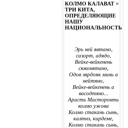
КОЛМО КАЛАВАТ =
ТРИ КИТА,
ОПРЕДЕЛЯЮЩИЕ
НАШУ
НАЦИОНАЛЬНОСТЬ
Эрь ней явтано,
сазорт, адядо,
Вейке-вейкенень
сюконятано,
Одов зярдояк минь а
нейтяно,
Вейке-вейкенень а
васодтяно...
Арасть Масторонть
колмо ужова
Колмо стакань сынь,
калтнэ, кирдеме,
Колмо стакань сынь,