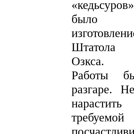
«кедьсуров
было 
изготовле
Штатола 
Озкса.
Работы б
разгаре. Н
нарастит
требуемой
посчастли