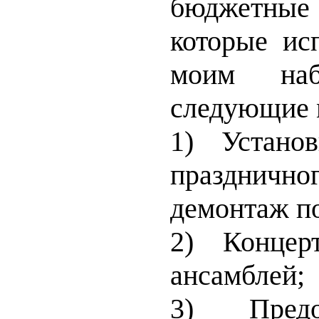
бюджетны
которые ис
моим наб
следующие 
1) Устано
праздничног
демонтаж п
2) Концер
ансамблей;
3) Предо