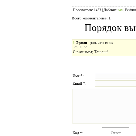
Просмотров
: 1433 |
Добавил
:
tati
|
Рейтин
Всего комментариев
:
1
Порядок вы
1
Эрюш
(13.07.2010 19:33)
0
Сюконямот, Танюш!
Имя *:
Email *:
Код *: