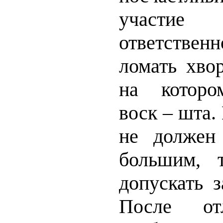
участи
ответствен
ломать хвор
на которо
воск – шта.
не должен
большим, 
допускать з
После от