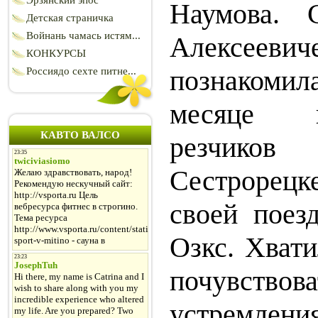
Эрзянский эпос
Наумова. 
Детская страничка
Войнань чамась истям...
Алексе
КОНКУРСЫ
познакоми
Россиядо сехте питне...
месяце 
КАВТО ВАЛСО
резчико
Сестрорецк
своей поез
Озкс. Хвати
почувство
устремлени