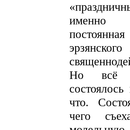
«праздничн
именно 
постоянна
эрзянского
священноде
Но всё 
состоялось
что. Состо
чего съех
молельную