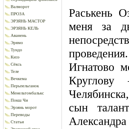
Валморот
Раськень О
ПРОЗА
ЭРЗЯНЬ МАСТОР
меня за д
ЭРЗЯНЬ КЕЛЬ
Аванень
непосредст
Эрямо
проведени
Тундо
Кизэ
Игнатово 
Сёксь
Теле
Круглову 
Вечкема
Перьпельганок
Челябинска
Менельтомбалькс
Покш Чи
сын талант
Эрзянь морот
Переводы
Александр
Статьи