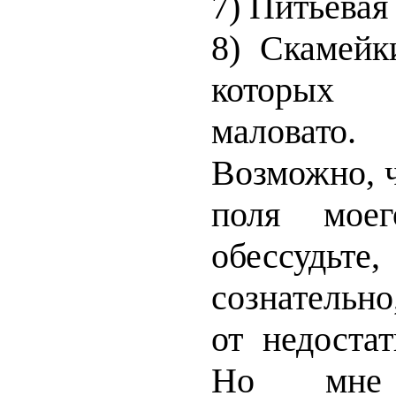
7) Питьевая
8) Скамейк
которых
маловато.
Возможно, ч
поля моег
обессуд
сознательн
от недоста
Но мне