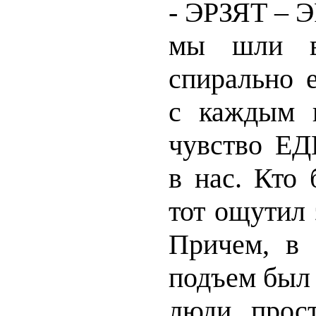
- ЭРЗЯТ – Э
мы шли в
спирально е
с каждым 
чувство Е
в нас. Кто 
тот ощутил 
Причем, в 
подъем был 
люди прос