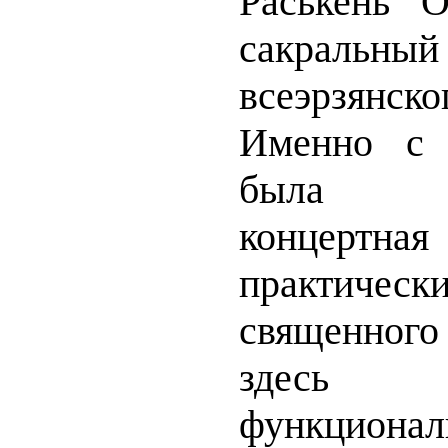
Раськень О
сакральн
всеэрзянс
Именно с 
была у
концертн
практичес
священного
здесь 
функциона