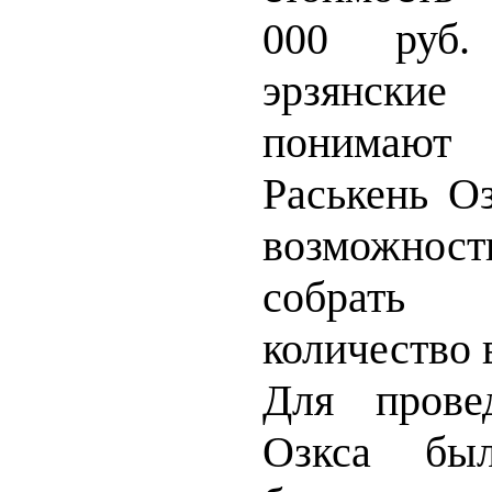
000 руб.
эрзянски
понимают
Раськень Оз
возможнос
собрать 
количество 
Для прове
Озкса был