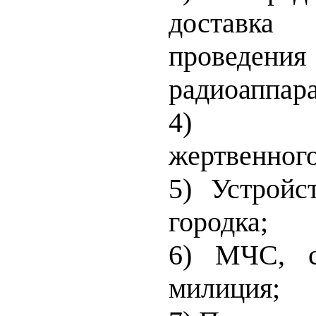
доставк
проведен
радиоаппар
4) При
жертвенного
5) Устройс
городка;
6) МЧС, с
милиция;