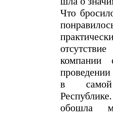
шла о значи
Что бросило
понрав
практич
отсутств
компании 
проведении
в самой
Республи
обошла м