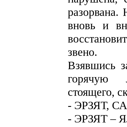
разорвана.
вновь и вн
восстанови
звено.
Взявшись з
горячую 
стоящего, с
- ЭРЗЯТ, С
- ЭРЗЯТ – 