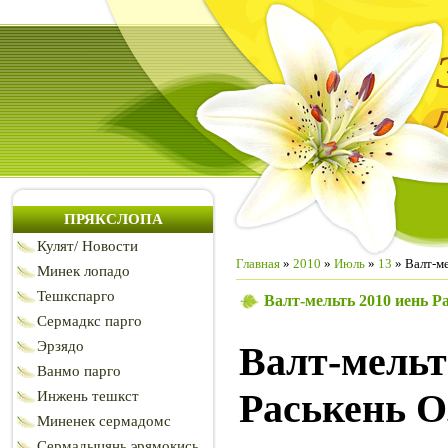
ПРЯКСЛОПА
Кулят/ Новости
Главная
»
2010
»
Июль
»
13
» Валт-ме
Минек лопадо
Тешкспарго
Валт-мельть 2010 иень Р
Сермадкс парго
Эрзядо
Валт-мель
Ванмо парго
Раськень О
Инжень тешкст
Миненек сермадомс
Сермадыцянь эрямокись