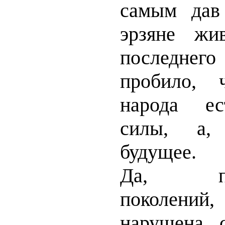
самым дав
эрзяне жи
последнег
пробило, 
народа ес
силы, а, 
будущее.
Да, прее
поколений
нарушена, 