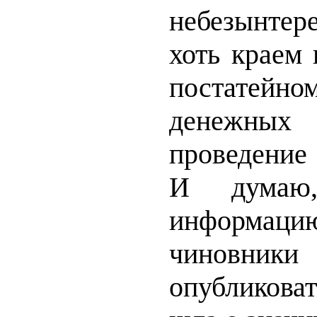
небезынтер
хоть краем 
постатейно
денежных
проведение 
И думаю
информаци
чиновни
опубликоват