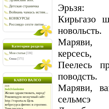
Эрзянский эпос
Эрьзя:
Детская страничка
Войнань чамась истям...
Кирьгазо ш
КОНКУРСЫ
Россиядо сехте питне...
новольсть.
Маряви, 
Категории раздела
керсесь,
Мои статьи
[336]
[571]
Стихи
Пеелесь пр
поводсть.
КАВТО ВАЛСО
Маряви, ва
сельмсэ