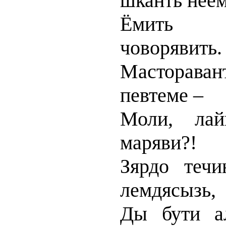
шканть неем
Ёмить э
човорявить.
Масторав
певтеме –
Моли, лай
маряви?!
Зярдо течи
лемдясызь,
Ды бути ал