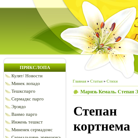
ПРЯКСЛОПА
Кулят/ Новости
Главная
»
Статьи
»
Стихи
Минек лопадо
Тешкспарго
Маризь Кемаль. Степан 
Сермадкс парго
Степан
Эрзядо
Ванмо парго
кортнема
Инжень тешкст
Миненек сермадомс
Сермадыцянь эрямокись