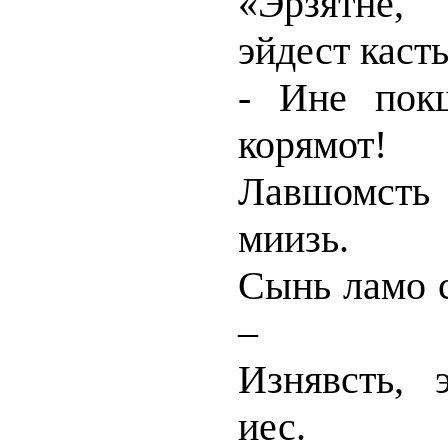
«Эрзятне,
эйдест каст
- Ине покш
корямот!
Лавшомсть э
миизь.
Сынь ламо с
–
Изнявсть, 
иес.