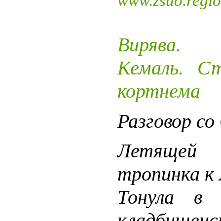
www.zsuo.regio
Вирява. 
Кемаль.
Ст
кортнема
Разговор со
Летящей 
тропинка к 
Тонула в 
кладбищенс