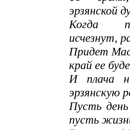
эрзянской д
Когда пр
исчезнут, 
Придет Мас
край ее буд
И плача н
эрзянскую 
Пусть день
пусть жизн