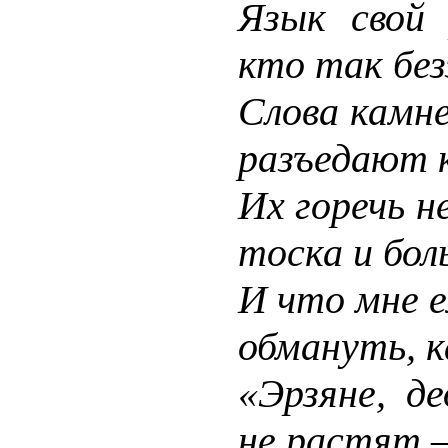
Язык свой 
кто так без
Слова камне
разъедают к
Их горечь н
тоска и бол
И что мне 
обмануть, к
«Эрзяне, д
не растят –