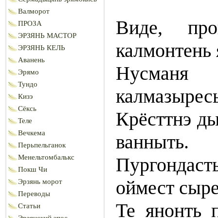
Валморот
Виде, про
ПРОЗА
ЭРЗЯНЬ МАСТОР
калмонтень 
ЭРЗЯНЬ КЕЛЬ
Аванень
Нусманя
Эрямо
Тундо
калмазыресь
Кизэ
Сёксь
Крёсттнэ ды
Теле
Вечкема
ванныть.
Перьпельганок
Менельтомбалькс
Пургондаст
Покш Чи
оймест сыре
Эрзянь морот
Переводы
Те янонть 
Статьи