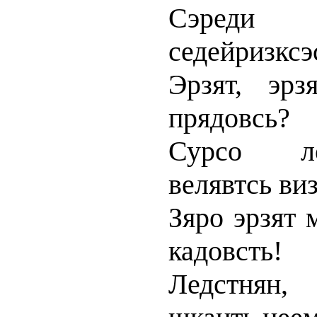
Сэреди
седейризксэ
Эрзят, эрз
прядовсь?
Сурсо ло
велявтсь виз
Зяро эрзят 
кадовсть!
Ледстнян,