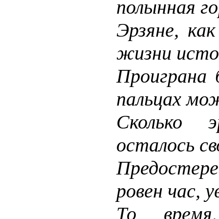
полынная го
Эрзяне, как
жизни исто
Проиграна 
пальцах мо
Сколько 
осталось св
Предостере
ровен час, 
То время