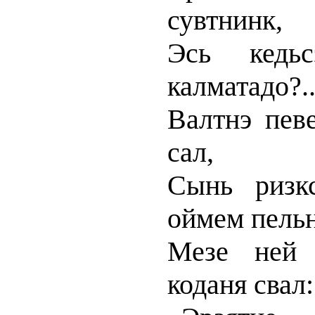
сувтнинк,
Эсь кедь
калматадо?.
Валтнэ певе
сал,
Сынь ризкс
оймем пельн
Мезе ней 
коданя свал: