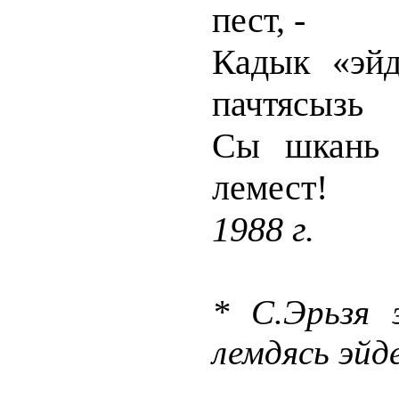
пест, -
Кадык «эйд
пачтясызь
Сы шкань э
лемест!
1988 г
.
* С.Эрьзя 
лемдясь эйд