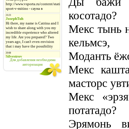
Ды бажи к
косотадо?
Мекс тынь н
кельмсэ,
Моданть ёжо
Для добавления необходима
авторизация
Мекс кашта
масторс увт
Мекс «эрзя
потатадо?
Эрямонь в