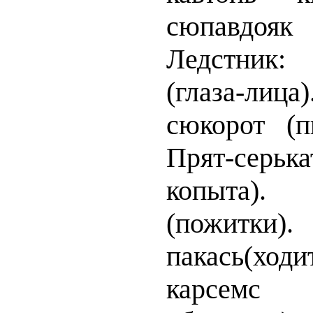
сюпавд
Ледстник: 
(глаза-ли
сюкорот (п
Прят-серь
копыта). 
(пожитк
пакась(хо
карсемс 