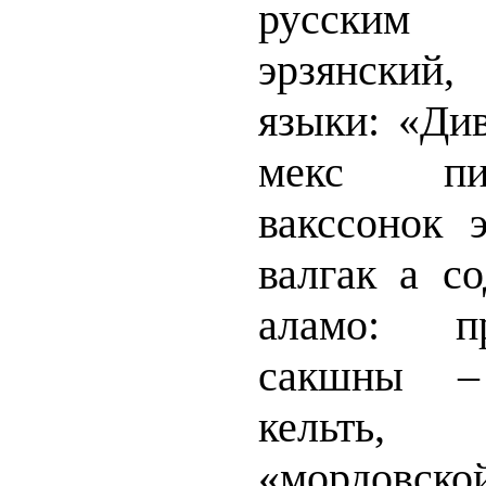
русским 
эрзянский
языки: «Див
мекс пи
вакссонок 
валгак а со
аламо: пр
сакшны –
кельть, 
«мордовско