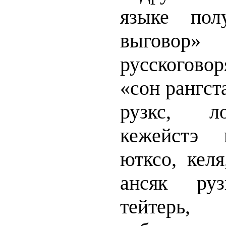
языке пол
выго
русскогов
«сон рангст
рузкс, л
кежейстэ 
ютксо, келя
ансяк ру
тейтерь, 