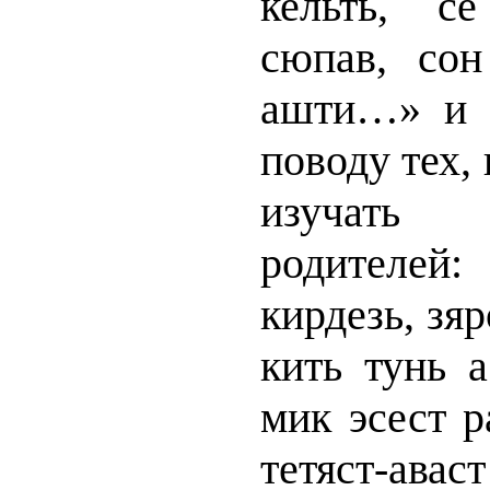
кельть, с
сюпав, сон
ашти…» и 
поводу тех, 
изучать
родителей
кирдезь, зяр
кить тунь 
мик эсест р
тетяст-аваст