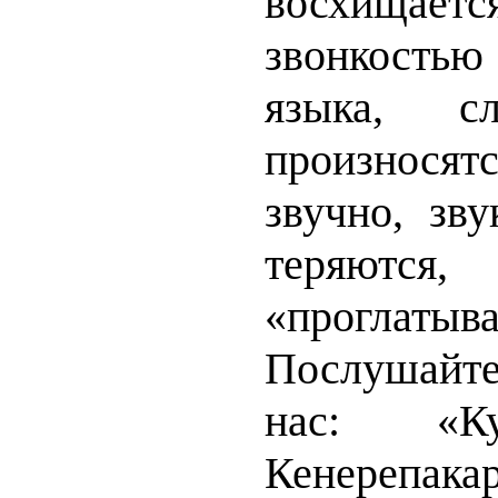
восхищает
звонкость
языка, 
произнос
звучно, зв
теряю
«проглатыва
Послушайте
нас: «Ку
Кенерепака