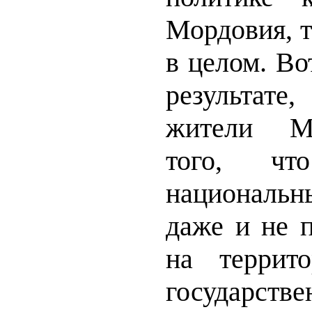
Мордовия, т
в целом. Во
результате
жители М
того, ч
националь
даже и не п
на террит
государств