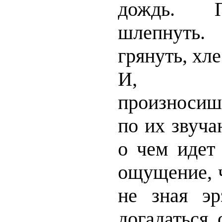
дождь. П
шлепнуть
грянуть, хле
И, дейс
произносиш
по их звуч
о чем идет 
ощущение, 
не зная эр
догадаться 