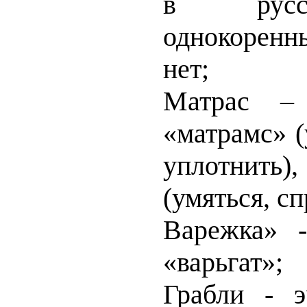
в русс
однокорен
нет;
Матрас – 
«матрамс» (
уплотнить
(умяться, сп
Варежка» -
«варьгат»;
Грабли - э