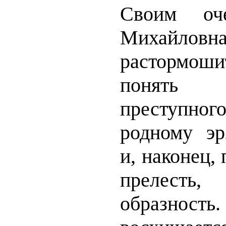
Своим оче
Михайловн
растормоши
понять
преступног
родному эр
и, наконец, 
прелест
образн