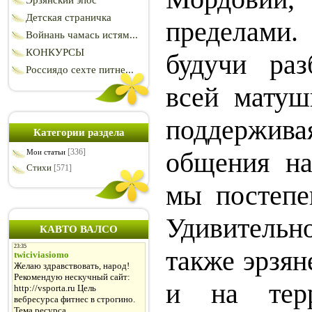
Эрзянский эпос
Детская страничка
пределами
Войнань чамась истям...
КОНКУРСЫ
будучи ра
Россиядо сехте питне...
всей матуш
поддержи
Категории раздела
[336]
общения на
Мои статьи
Стихи
[571]
мы постепе
Удивительно
КАВТО ВАЛСО
также эрзя
и на терр