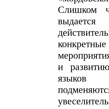
Слишком ч
выдаетс
действи
конкретны
мероприяти
и развити
языков
подменяютс
увеселител