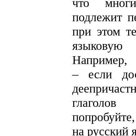
что мног
подлежит пе
при этом т
языкову
Например, 
– если до
деепричаст
глаголов 
попробуйте,
на русский я