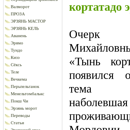
кортатадо 
Валморот
ПРОЗА
ЭРЗЯНЬ МАСТОР
ЭРЗЯНЬ КЕЛЬ
Очерк
Аванень
Эрямо
Михайлов
Тундо
«Тынь корт
Кизэ
Сёксь
появился 
Теле
Вечкема
тема зл
Перьпельганок
Менельтомбалькс
наболевша
Покш Чи
Эрзянь морот
проживающ
Переводы
Статьи
Мордовии