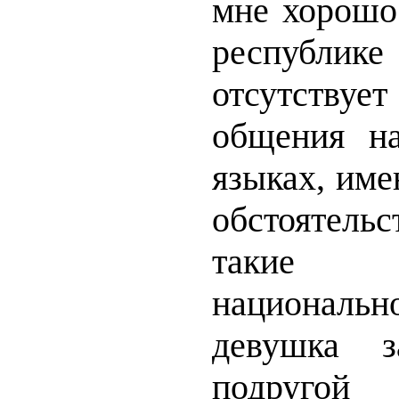
мне хорошо 
республик
отсутств
общения н
языках, име
обстоятельс
такие 
национальн
девушка з
подругой 