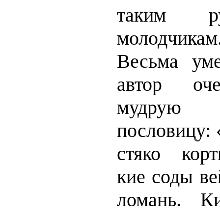
таким рус
молодчикам
Весьма ум
автор оче
мудрую
пословицу: 
стяко корт
кие соды ве
ломань. К