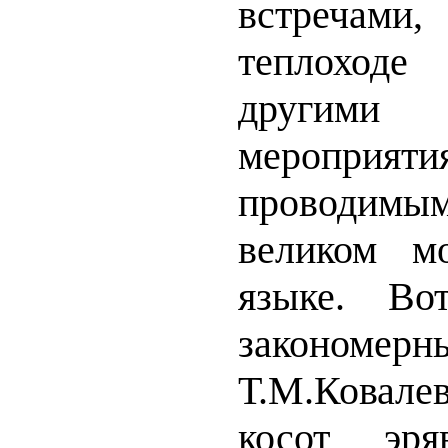
встречами,
теплоходе
другими 
мероприяти
проводимы
великом м
языке. Во
закономер
Т.М.Ковал
косот эря