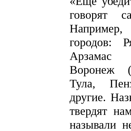
«Ещё убеди
говорят с
Например,
городов: Р
Арзамас
Воронеж (
Тула, Пе
другие. Наз
твердят на
называли н