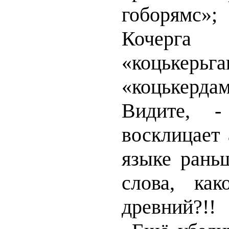
гоборямс»;
Кочерг
«коцькерьга
«коцькердам
Видите, -
восклицает 
языке рань
слова, ка
древний?!!