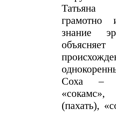
Татьяна 
грамотно 
знание эр
объяс
происхожде
однокоренны
Соха – о
«сокамс»,
(пахать), «с