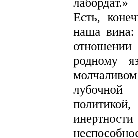
лабордат.»
Есть, коне
наша вина:
отношен
родному я
молчаливо
лубочной 
политик
инерт
неспособно