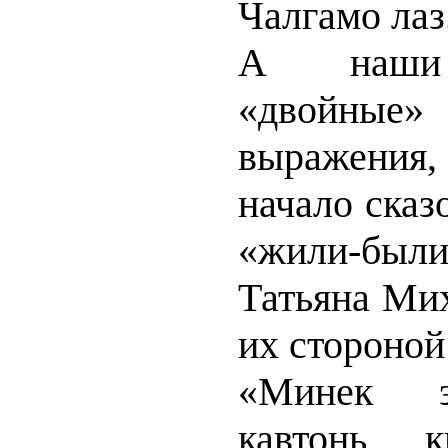
Чалгамо лаз
А наши 
«двойн
выражения
начало сказ
«жили-были»
Татьяна Ми
их стороной
«Минек э
кавтонь к