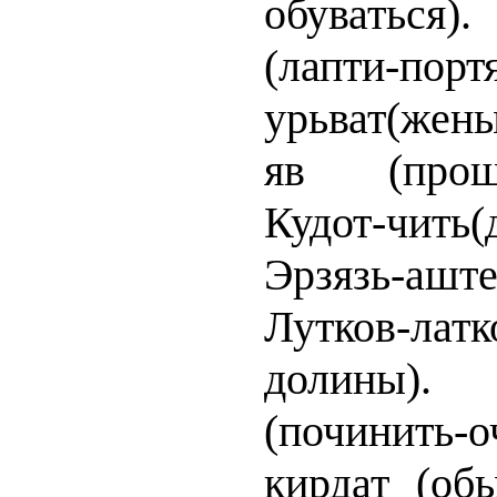
обуваться).
(лапти-пор
урьват(жен
яв (прошл
Кудот-чить(
Эрзязь-аште
Лутков-ла
долины). 
(починить-о
кирдат (об