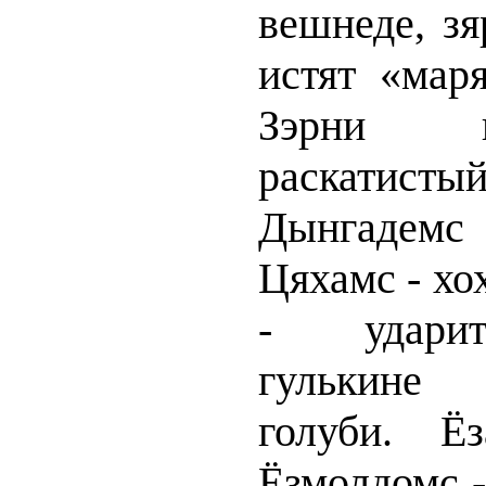
вешнеде, зя
истят «маря
Зэрни 
раскати
Дынгадемс
Цяхамс - хо
- ударит
гулькине
голуби. Ё
Ёзмолдомс -