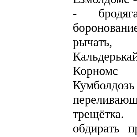
- бродя
боронован
рычать
Кальдерькай
Корномс
Кумбо
переливающ
трещётка.
обдирать п