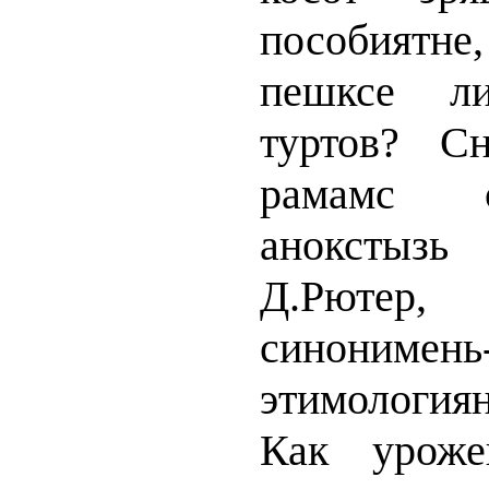
пособиятн
пешксе ли
туртов? С
рамамс с
анокстызь
Д.Рюте
синонимень
этимология
Как уроже