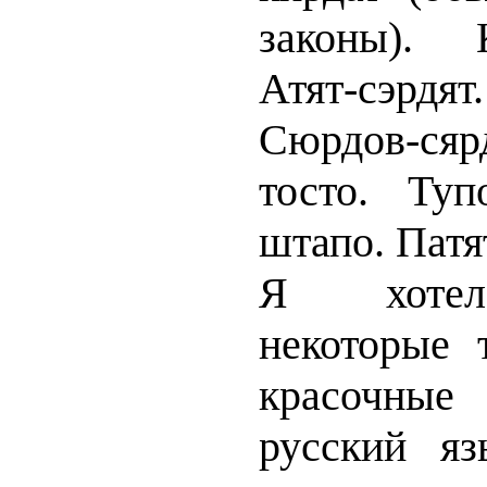
законы). К
Атят-сэрдят
Сюрдов-ся
тосто. Туп
штапо. Патя
Я хотел
некоторые 
красочные
русский яз