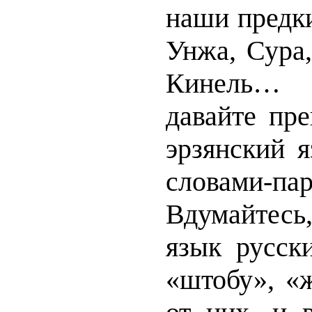
наши предки
Унжа, Сура,
Кинель… Г
давайте пре
эрзянский 
словами-пар
Вдумайтесь
язык русск
«штобу», «