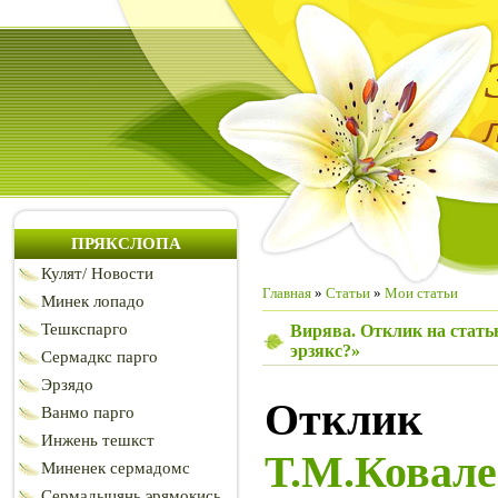
ПРЯКСЛОПА
Кулят/ Новости
Главная
»
Статьи
»
Мои статьи
Минек лопадо
Тешкспарго
Вирява. Отклик на стать
эрзякс?»
Сермадкс парго
Эрзядо
Отклик
Ванмо парго
Инжень тешкст
Т.М.Ков
Миненек сермадомс
Сермадыцянь эрямокись