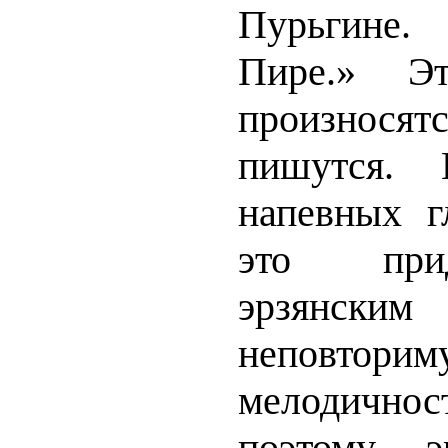
Пурьгине.
Пире.» Э
произнос
пишутся.
напевных г
это при
эрзянс
неповтори
мелодичн
поэтому э