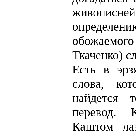
живопис
опреде
обожаем
Ткаченко) с
Есть в эрз
слова, ко
найдется 
перевод. 
Каштом ла