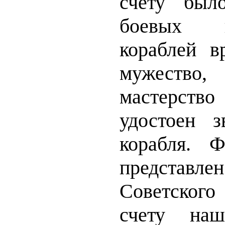
счету был
боевых 
кораблей в
мужество,
мастерство
удостоен з
корабля. 
представл
Советског
счету наш