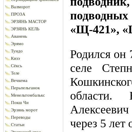
подводн
Валморот
подводны
ПРОЗА
ЭРЗЯНЬ МАСТОР
«Щ-421», «
ЭРЗЯНЬ КЕЛЬ
Аванень
Эрямо
Родился он 
Тундо
Кизэ
селе Степ
Сёксь
Теле
Кошкинског
Вечкема
Перьпельганок
области.
Менельтомбалькс
Покш Чи
Алексеевич 
Эрзянь морот
Переводы
через 5 лет
Статьи