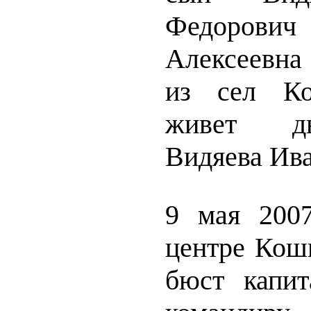
Федорович
Алексеевна 
из сел Ко
живет д
Видяева Ива
9 мая 200
центре Кошк
бюст капит