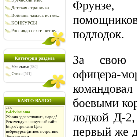
Эрзянский эпос
Фрунзе, 
Детская страничка
Войнань чамась истям...
помощни
КОНКУРСЫ
подлодок.
Россиядо сехте питне...
За свою 
Категории раздела
[336]
Мои статьи
офицера-мо
Стихи
[571]
командо
боевыми кор
КАВТО ВАЛСО
лодкой Д-2
первый же д