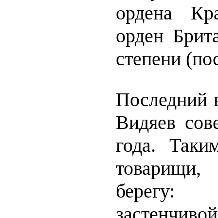
ордена Кр
орден Брит
степени (по
Последний 
Видяев сов
года. Таки
товарищи
берегу:
застенчиво