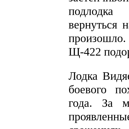
подлодк
вернуться н
произошло.
Щ-422 подор
Лодка Видяе
боевого п
года. За м
проявле