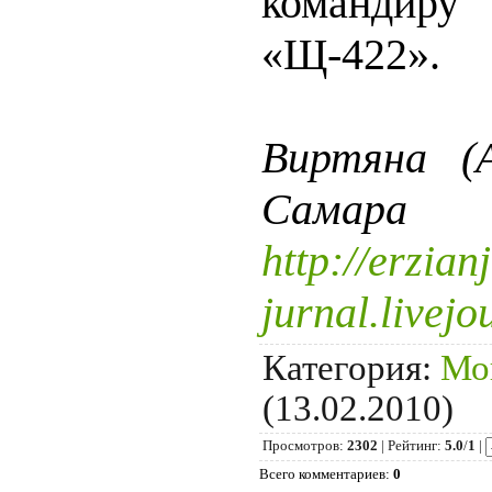
командиру
«Щ-422».
Виртяна (А
Самара
http://erzianj
jurnal.livej
Категория
:
Мо
(13.02.2010)
Просмотров
:
2302
|
Рейтинг
:
5.0
/
1
|
Всего комментариев
:
0