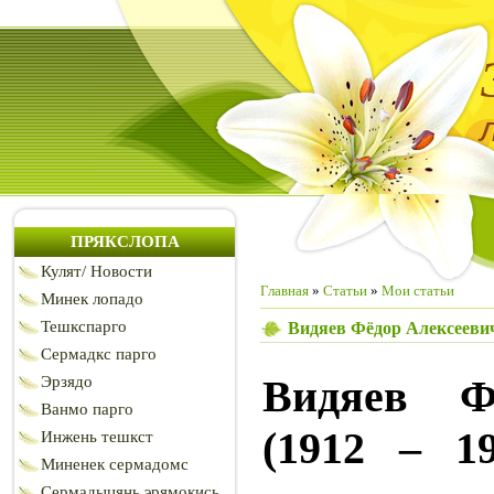
ПРЯКСЛОПА
Кулят/ Новости
Главная
»
Статьи
»
Мои статьи
Минек лопадо
Тешкспарго
Видяев Фёдор Алексеевич 
Сермадкс парго
Видяев Ф
Эрзядо
Ванмо парго
(1912 – 19
Инжень тешкст
Миненек сермадомс
Сермадыцянь эрямокись