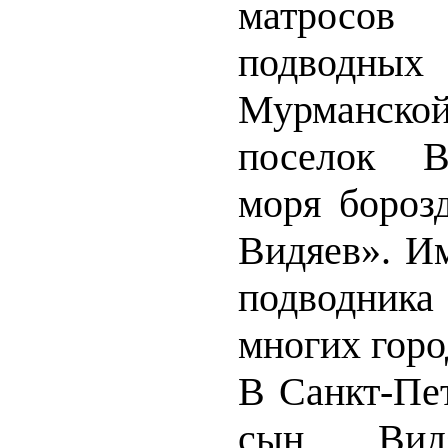
матросо
подвод
Мурманск
поселок В
моря бороз
Видяев». И
подводник
многих горо
В Санкт-Пе
сын Видя