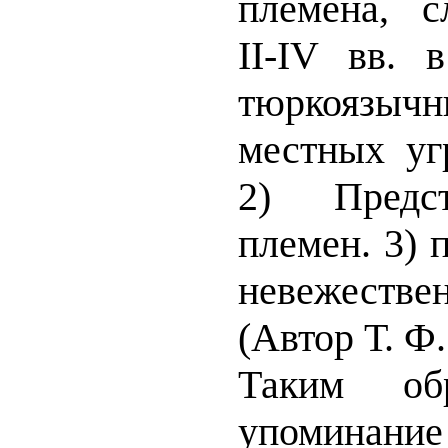
племена, 
II-IV вв. 
тюркоязы
местных уг
2) Предст
племен. 3) 
невежест
(Автор Т. Ф
Таким обр
упоминани