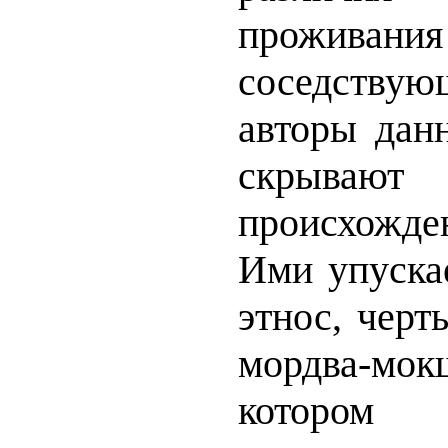
проживания
соседству
авторы дан
скрываю
происхожд
Ими упускае
этнос, черт
мордва-мокш
котором