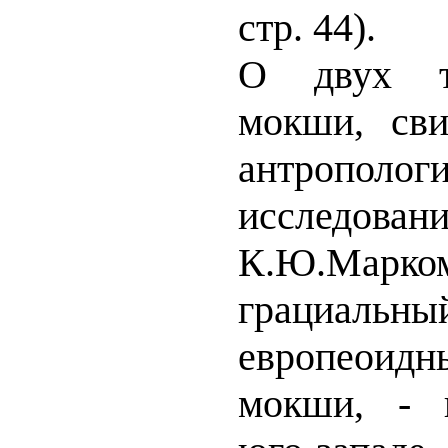
стр. 44).
О двух т
мокши, сви
антрополог
исследован
К.Ю.Мар
грациальн
европеоидн
мокши, - 