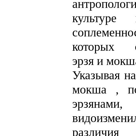
антрополог
культуре
соплеменн
которых с
эрзя и мокш
Указывая на
мокша , п
эрзяна
видоизмен
различия