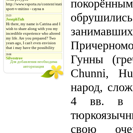
покорённы
обрушили
занимавш
Причерномо
Гунны (гре
Для добавления необходима
авторизация
Chunni, Hu
народ, сло
4 вв. в 
тюркоязычн
свою очер