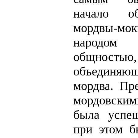
начало о
мордвы-мок
народом
общнос
объединяю
мордва. Пр
мордовски
была успеш
при этом б