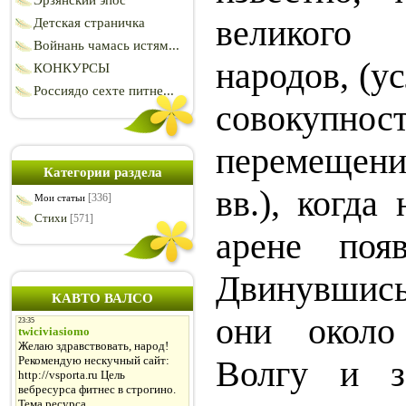
Эрзянский эпос
великого
Детская страничка
Войнань чамась истям...
народов, (у
КОНКУРСЫ
Россиядо сехте питне...
совокупно
перемещени
Категории раздела
вв.), когда
[336]
Мои статьи
Стихи
[571]
арене поя
Двинувшис
КАВТО ВАЛСО
они около
Волгу и з