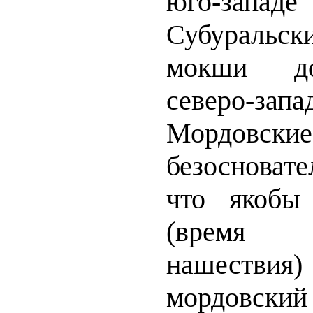
юго-запа
Субуральск
мокши до
северо-запа
Мордовс
безосноват
что якобы
(время
нашествия
мордовский 