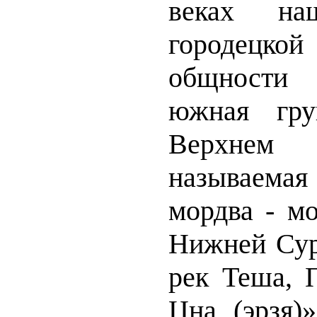
веках н
городецко
общности
южная гру
Верхнем 
называема
мордва - мо
Нижней Сур
рек Теша, 
Цна (эрзя)