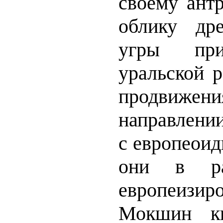
своему ант
облику др
угры при
уральской р
продвижен
направлени
с европеои
они в ра
европеизир
Мокшин кн