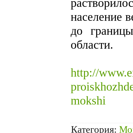
растворил
население в
до границы
области.
http://www.e
proiskhozhd
mokshi
Категория
:
Мо