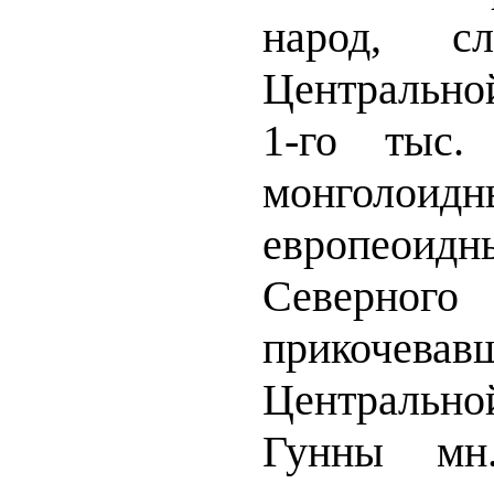
народ, с
Центрально
1-го тыс.
монголоидн
европеоидн
Северн
прикочевав
Центрально
Гунны мн