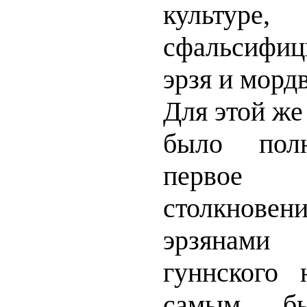
культур
сфальсифиц
эрзя и морд
Для этой же
было полн
первое
столкнове
эрзянами
гуннского 
самым бы