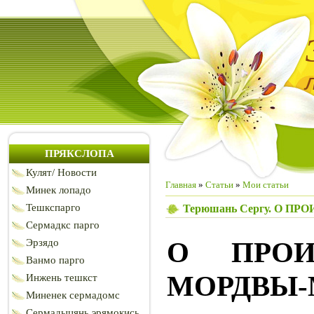
ПРЯКСЛОПА
Кулят/ Новости
Главная
»
Статьи
»
Мои статьи
Минек лопадо
Тешкспарго
Терюшань Сергу. О 
Сермадкс парго
О ПРОИ
Эрзядо
Ванмо парго
МОРДВЫ
Инжень тешкст
Миненек сермадомс
Сермадыцянь эрямокись