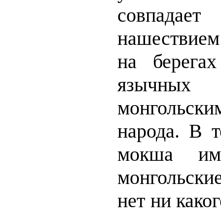
совпадае
нашествие
на берега
язычных
монгольс
народа. В т
мокша им
монгольские
нет ни како