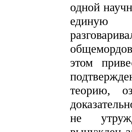
одной научн
единую 
разговари
общемордов
этом приве
подтвержд
теорию, о
доказатель
не утруж
вынужден за