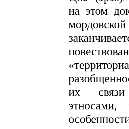
на этом док
мордовс
заканчивает
повествован
«территори
разобщенно
их связ
этносами,
особенно