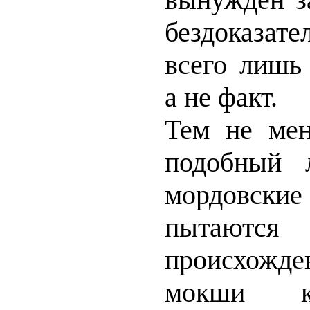
бездоказат
всего лишь
а не факт.
Тем не ме
подобный 
мордовск
пытаютс
происхожд
мокши к