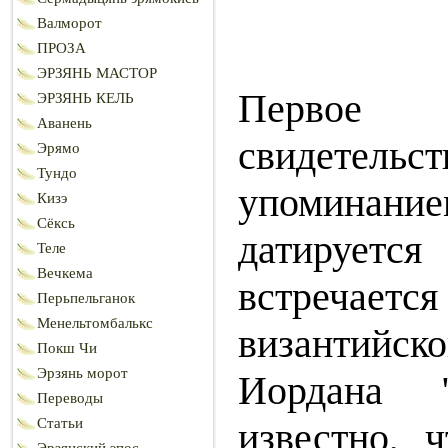
Валморот
ПРОЗА
ЭРЗЯНЬ МАСТОР
Первое 
ЭРЗЯНЬ КЕЛЬ
Аванень
свидет
Эрямо
Тундо
упоминан
Кизэ
Сёксь
датируе
Теле
Вечкема
встречае
Перьпельганок
Менельтомбалькс
византийс
Покш Чи
Эрзянь морот
Иордана "
Переводы
известно, 
Статьи