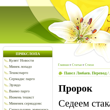
ПРЯКСЛОПА
Кулят/ Новости
Главная
»
Статьи
»
Стихи
Минек лопадо
Тешкспарго
Павел Любаев. Перевод /
Сермадкс парго
Пророк
Эрзядо
Ванмо парго
Инжень тешкст
Седеем стак
Миненек сермадомс
Сермадыцянь эрямокись