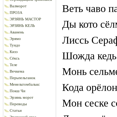
Веть чаво п
Валморот
ПРОЗА
ЭРЗЯНЬ МАСТОР
Ды кото сёл
ЭРЗЯНЬ КЕЛЬ
Аванень
Лиссь Сераф
Эрямо
Тундо
Кизэ
Шожда кедь 
Сёксь
Теле
Монь сельме
Вечкема
Перьпельганок
Кода орёлон
Менельтомбалькс
Покш Чи
Эрзянь морот
Мон сеске с
Переводы
Статьи