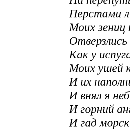
Перстами л
Моих зениц 
Отверзлись 
Как у испуг
Моих ушей к
И их наполн
И внял я неб
И горний ан
И гад морск