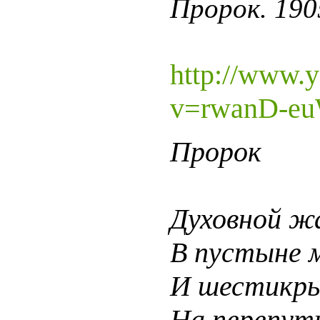
Пророк. 190
http://www.
v=rwanD-eu
Пророк
Духовной 
В пустыне м
И шестикр
На перепуть