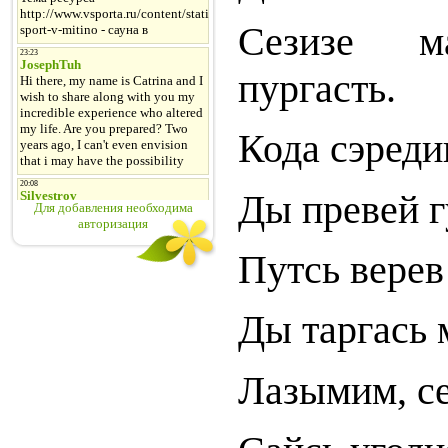
Сезизе м
пургасть.
Кода сэреди
Ды превей г
Для добавления необходима
авторизация
Путсь верев
Ды таргась 
Лазымим, се