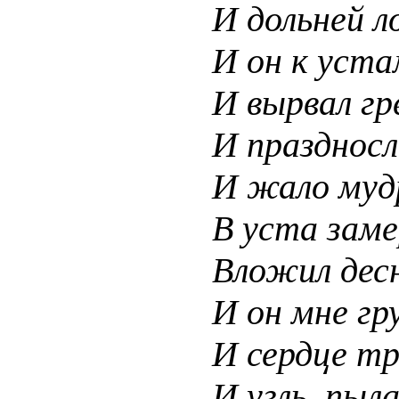
И дольней л
И он к уста
И вырвал гр
И праздносл
И жало муд
В уста зам
Вложил дес
И он мне гр
И сердце тр
И угль, пыл