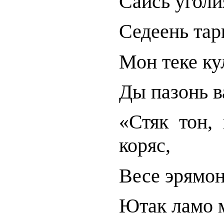
Сайсь уголи
Седеень тар
Мон теке ку
Ды пазонь в
«Стяк тон,
коряс,
Весе эрямон
Ютак ламо м