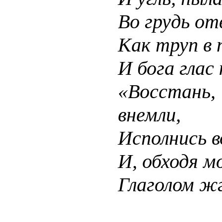
Во грудь от
Как труп в 
И бога глас 
«Восстань
внемли,
Исполнись в
И, обходя мо
Глаголом жг