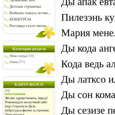
Ды апак ёвта
Эрзянский эпос
Детская страничка
Войнань чамась истям...
Пилезэнь ку
КОНКУРСЫ
Россиядо сехте питне...
Мария менел
Ды кода анге
Категории раздела
Мои статьи
[336]
Кода ведь ал
[571]
Стихи
Ды латксо и
КАВТО ВАЛСО
Ды сон кома
Ды сезизе п