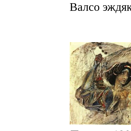
Валсо эждяк