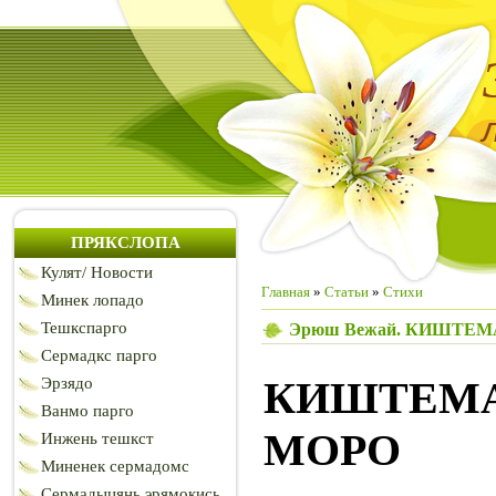
ПРЯКСЛОПА
Кулят/ Новости
Главная
»
Статьи
»
Стихи
Минек лопадо
Тешкспарго
Эрюш Вежай. КИШТЕМ
Сермадкс парго
КИШТЕМ
Эрзядо
Ванмо парго
МОРО
Инжень тешкст
Миненек сермадомс
Сермадыцянь эрямокись