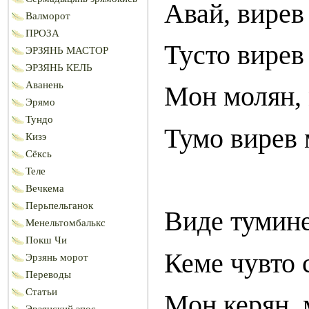
Авай, вирев
Валморот
ПРОЗА
Тусто вирев
ЭРЗЯНЬ МАСТОР
ЭРЗЯНЬ КЕЛЬ
Аванень
Мон молян, 
Эрямо
Тундо
Тумо вирев 
Кизэ
Сёксь
Теле
Вечкема
Перьпельганок
Виде тумине
Менельтомбалькс
Покш Чи
Кеме чувто 
Эрзянь морот
Переводы
Статьи
Мон керян, 