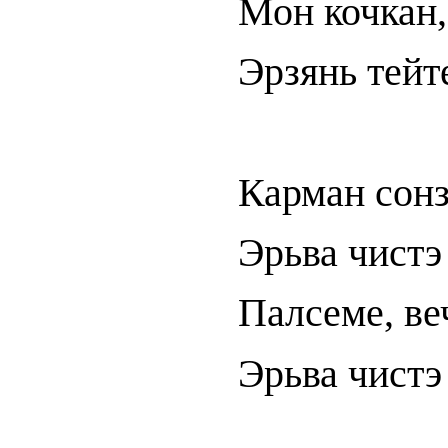
Мон кочкан,
Эрзянь тейт
Карман сонз
Эрьва чистэ
Палсеме, ве
Эрьва чистэ