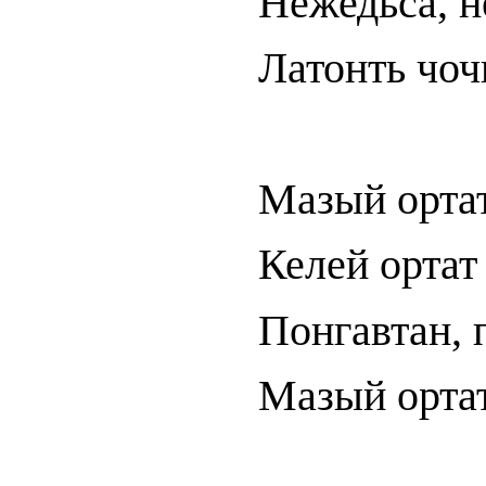
Нежедьса, н
Латонть чоч
Мазый ортат
Келей ортат
Понгавтан, 
Мазый ортат