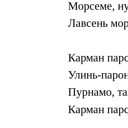
Морсеме, ну
Лавсень мор
Карман парс
Улинь-парон
Пурнамо, т
Карман парс