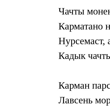
Чачты монен
Карматано н
Нурсемаст, 
Кадык чачты
Карман парс
Лавсень мор