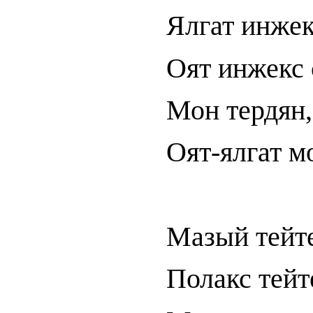
Ялгат инжек
Оят инжекс 
Мон тердян,
Оят-ялгат м
Мазый тейте
Полакс тейт