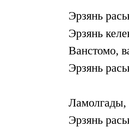
Эрзянь рась
Эрзянь келе
Ванстомо, в
Эрзянь рась
Ламолгады, 
Эрзянь рась