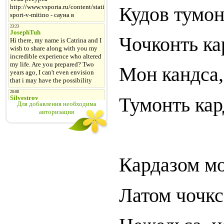
Кудов тумон
Чочконть ка
Мон кандса,
Тумонть кар
Для добавления необходима
авторизация
Кардазом мо
Латом чочкс