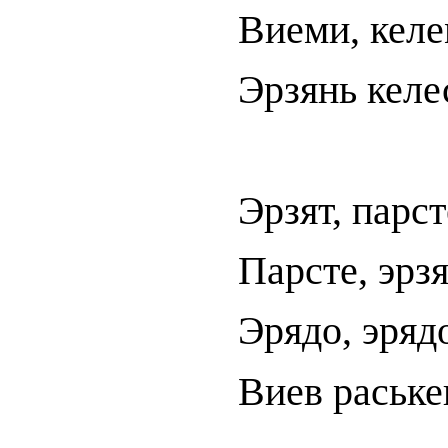
Виеми, келе
Эрзянь келе
Эрзят, парст
Парсте, эрзя
Эрядо, эряд
Виев раське