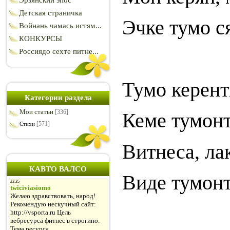
Эрзянский эпос
Детская страничка
Эчке тумо с
Войнань чамась истям...
КОНКУРСЫ
Россиядо сехте питне...
Тумо керент
Категории раздела
Мои статьи
[336]
Кеме тумонт
[571]
Стихи
Витнеса, ла
КАВТО ВАЛСО
Виде тумонт