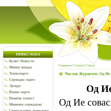
ПРЯКСЛОПА
Кулят/ Новости
Главная
»
Статьи
»
Стихи
Минек лопадо
Тешкспарго
Числав Журавлев. Од Ие
Сермадкс парго
Од И
Эрзядо
Ванмо парго
Инжень тешкст
Од Ие совас
Миненек сермадомс
Сермадыцянь эрямокись