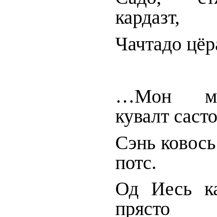
кардазт,
Чачтадо цёр
…Мон мо
кувалт састо
Сэнь ковось
потс.
Од Иесь к
прясто