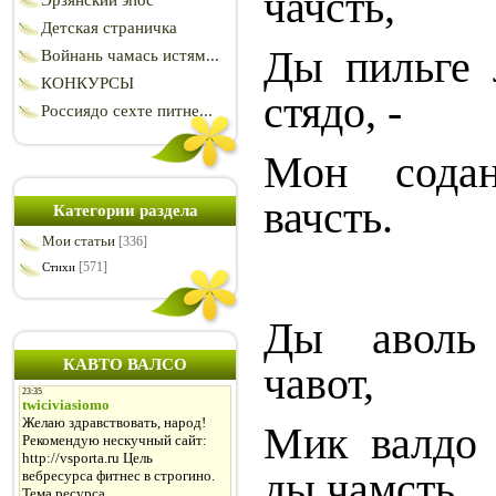
чачсть,
Эрзянский эпос
Детская страничка
Ды пильге 
Войнань чамась истям...
КОНКУРСЫ
стядо, -
Россиядо сехте питне...
Мон содан
вачсть.
Категории раздела
Мои статьи
[336]
[571]
Стихи
Ды аволь 
КАВТО ВАЛСО
чавот,
Мик валдо 
ды чамсть,