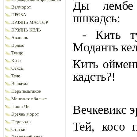
Ды лембе 
Валморот
пшкадсь:
ПРОЗА
ЭРЗЯНЬ МАСТОР
ЭРЗЯНЬ КЕЛЬ
- Кить т
Аванень
Моданть кел
Эрямо
Тундо
Кить оймень
Кизэ
Сёксь
кадсть?!
Теле
Вечкема
Перьпельганок
Менельтомбалькс
Вечкевикс э
Покш Чи
Эрзянь морот
Переводы
Тей, косо 
Статьи