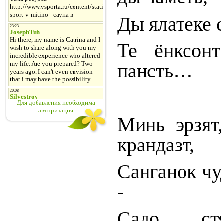
Ды ялатеке 
Те ёнксонт
пансть…
Для добавления необходима
авторизация
Минь эрзят
крандазт,
Санганок чу
-
Садо, стя