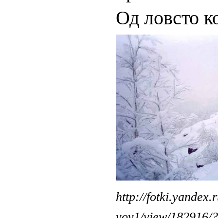
Од ловсто к
http://fotki.yandex.r
vov1/view/182916/