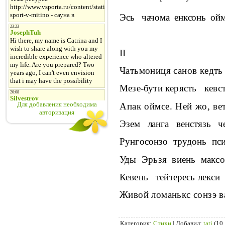
Эсь
чачома
енксонь
ойм
II
Чатьмониця санов кедть
Мезе-бути керясть
кевс
Для добавления необходима
Апак оймсе. Ней жо, вет
авторизация
Эзем
ланга
венстязь
ч
Рунгосонзо
трудонь
пси
Уды
Эрьзя
виень
максо
Кевень
тейтересь лекси
Живой ломанькс сонзэ в
Категория
:
Стихи
|
Добавил
:
tati
(10.