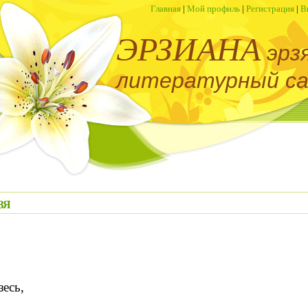
Главная
|
Мой профиль
|
Регистрация
|
В
ЭРЗИАНА
эрз
литературный с
ЗЯ
зесь,