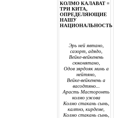
КОЛМО КАЛАВАТ =
ТРИ КИТА,
ОПРЕДЕЛЯЮЩИЕ
НАШУ
НАЦИОНАЛЬНОСТЬ
Эрь ней явтано,
сазорт, адядо,
Вейке-вейкенень
сюконятано,
Одов зярдояк минь а
нейтяно,
Вейке-вейкенень а
васодтяно...
Арасть Масторонть
колмо ужова
Колмо стакань сынь,
калтнэ, кирдеме,
Колмо стакань сынь,