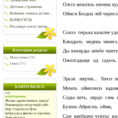
Эрзянский эпос
Олгсо вельтязь пичень ку
Детская страничка
Оймси Бездна лей чиресэ
Войнань чамась истям...
КОНКУРСЫ
Россиядо сехте питне...
Сонзэ
перька кальтне уд
Качадыть
медень
чинесэ
Категории раздела
Ды кенярды лембе чинте
Мои статьи
[336]
Ожолгадыця
од
садось.
[571]
Стихи
Эрьзя
лецтни...
Тензэ
п
КАВТО ВАЛСО
Мезесь
оймезэнзэ
кадов
Соды: веть,
зярдо
сэнь
Буэнос-Айресэсь
ойми,
Сон
квебрачо чувтос
ва