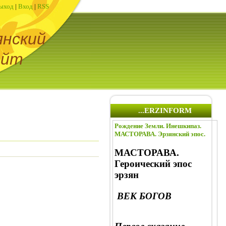
ыход
|
Вход
|
RSS
янский
айт
...ERZINFORM
Рождение Земли. Инешкипаз.
МАСТОРАВА. Эрзянский эпос.
МАСТОРАВА.
Героический эпос
эрзян
ВЕК БОГОВ