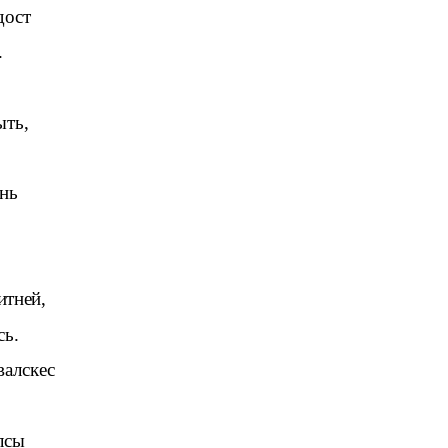
дост
.
ыть,
.
нь
итней,
сь.
валскес
лсы