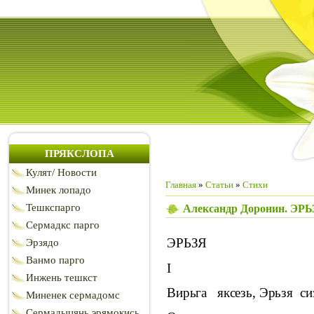
ПРЯКСЛОПА
Кулят/ Новости
Главная
»
Статьи
»
Стихи
Минек лопадо
Тешкспарго
Александр Доронин. ЭРЬ
Сермадкс парго
ЭРЬЗЯ
Эрзядо
Ванмо парго
I
Инжень тешкст
Вирьга
яксезь, Эрьзя
си
Миненек сермадомс
Сермадыцянь эрямокись