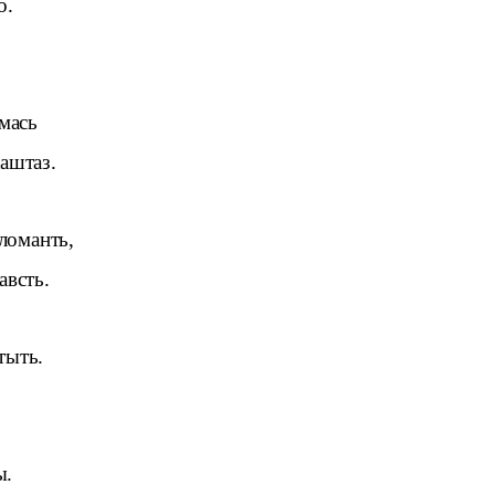
о.
мась
аштаз.
ломанть,
австь.
тыть.
ы.