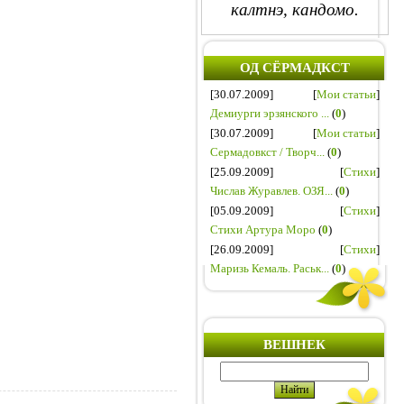
калтнэ, кандомо.
ОД СЁРМАДКСТ
[30.07.2009]
[
Мои статьи
]
Демиурги эрзянского ...
(
0
)
[30.07.2009]
[
Мои статьи
]
Сермадовкст / Творч...
(
0
)
[25.09.2009]
[
Стихи
]
Числав Журавлев. ОЗЯ...
(
0
)
[05.09.2009]
[
Стихи
]
Стихи Артура Моро
(
0
)
[26.09.2009]
[
Стихи
]
Маризь Кемаль. Раськ...
(
0
)
ВЕШНЕК