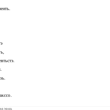
енть.
тэ
ь,
евтьстэ.
.
зь.
акссо.
10.2010)