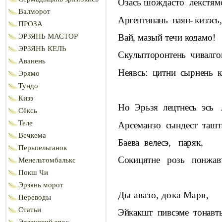
Озась шождасто
лекстям
Валморот
Аргентинань
наян- кизэсь,
ПРОЗА
Вай, мазый течи кодамо!
ЭРЗЯНЬ МАСТОР
ЭРЗЯНЬ КЕЛЬ
Скульпторонтень
чивалго
Аванень
Неявсь:
цитни
сырнень
к
Эрямо
Тундо
Кизэ
Но
Эрьзя
лецтнесь
эсь
Сёксь
Теле
Арсеманзо
сындест
ташт
Вечкема
Баева
велесэ,
паряк,
Перьпельганок
Сокицятне
розь
понжав
Менельтомбалькс
Покш Чи
Эрзянь морот
Ды авазо, дока Маря,
Переводы
Статьи
Эйкакшт
пивсэме
тонавт