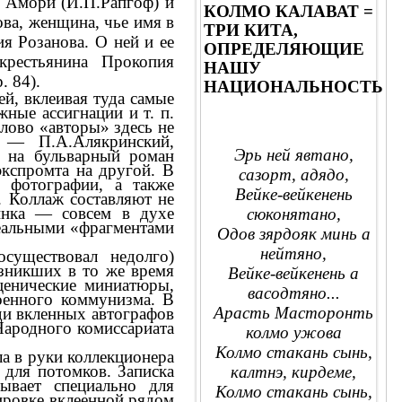
ф
Амори
(
И.П.Рапгоф
) и
КОЛМО КАЛАВАТ =
ва, женщина, чье имя в
ТРИ КИТА,
я Розанова. О ней и ее
ОПРЕДЕЛЯЮЩИЕ
крестьянина
Прокопия
НАШУ
. 84).
НАЦИОНАЛЬНОСТЬ
й, вклеивая туда самые
ные ассигнации и т. п.
лово «авторы» здесь не
тия —
П.А.Алякринский
,
Эрь ней явтано,
я на бульварный роман
 экспромта на другой. В
сазорт, адядо,
, фотографии, а также
Вейке-вейкенень
. Коллаж составляют не
инка — совсем в духе
сюконятано,
реальными «фрагментами
Одов зярдояк минь а
нейтяно,
существовал недолго)
зникших в то же время
Вейке-вейкенень а
ценические миниатюры,
васодтяно...
оенного коммунизма. В
Арасть Масторонть
еди
вкленных
автографов
Народного комиссариата
колмо ужова
Колмо стакань сынь,
ла в руки коллекционера
г для потомков.
Записка
калтнэ, кирдеме,
ывает специально для
Колмо стакань сынь,
ировке вклеенной рядом