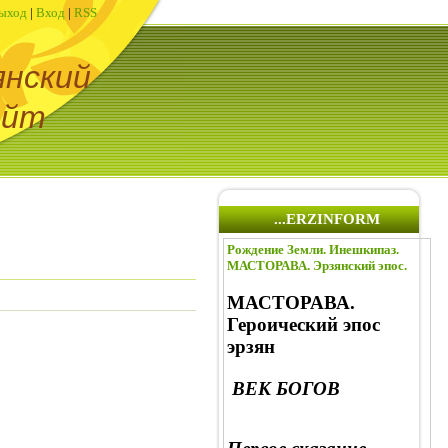
ыход
|
Вход
|
RSS
янский
айт
...ERZINFORM
Рождение Земли. Инешкипаз.
МАСТОРАВА. Эрзянский эпос.
МАСТОРАВА.
Героический эпос
эрзян
ВЕК БОГОВ