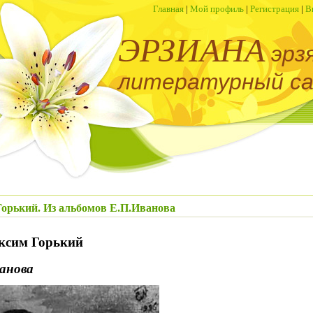
Главная
|
Мой профиль
|
Регистрация
|
В
ЭРЗИАНА
эрз
литературный с
орький. Из альбомов Е.П.Иванова
ксим Горький
анова