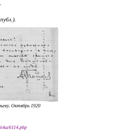
.
.
публ
.).
ьеву. Октябрь 1920
hivka/6114.php