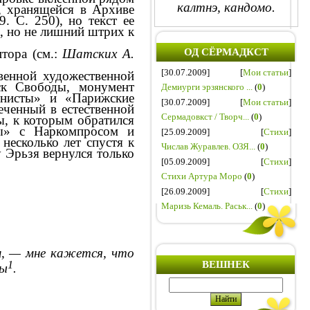
калтнэ, кандомо.
и, хранящейся в Архиве
59. С. 250), но текст ее
й, но не лишний штрих к
ОД СЁРМАДКСТ
птора (см.:
Шатских
А.
[30.07.2009]
[
Мои статьи
]
венной художественной
ск Свободы, монумент
Демиурги эрзянского ...
(
0
)
унисты» и «Парижские
[30.07.2009]
[
Мои статьи
]
ченный в естественной
Сермадовкст / Творч...
(
0
)
ы, к которым обратился
ды» с
Наркомпросом
и
[25.09.2009]
[
Стихи
]
 несколько лет
спустя
к
Числав Журавлев. ОЗЯ...
(
0
)
у
Эрьзя
вернулся только
[05.09.2009]
[
Стихи
]
Стихи Артура Моро
(
0
)
[26.09.2009]
[
Стихи
]
Маризь Кемаль. Раськ...
(
0
)
м, — мне кажется, что
1
ВЕШНЕК
ды
.