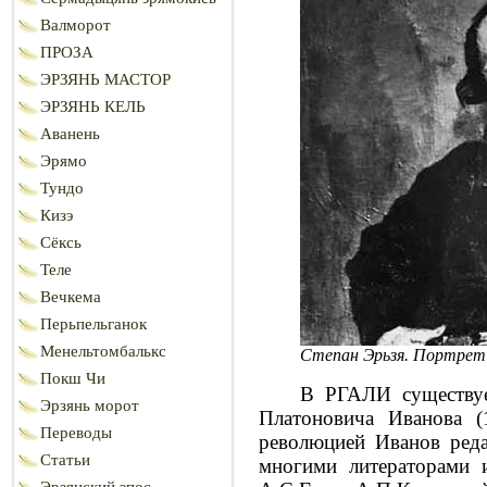
Валморот
ПРОЗА
ЭРЗЯНЬ МАСТОР
ЭРЗЯНЬ КЕЛЬ
Аванень
Эрямо
Тундо
Кизэ
Сёксь
Теле
Вечкема
Перьпельганок
Менельтомбалькс
Степан Эрьзя. Портрет
Покш Чи
В РГАЛИ существуе
Эрзянь морот
Платоновича Иванова (
Переводы
революцией Иванов реда
Статьи
многими литераторами 