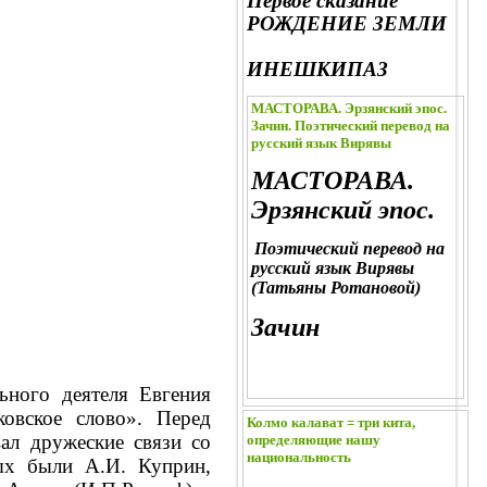
Первое сказание
РОЖДЕНИЕ ЗЕМЛИ
ИНЕШКИПАЗ
МАСТОРАВА. Эрзянский эпос.
Зачин. Поэтический перевод на
русский язык Вирявы
МАСТОРАВА.
Эрзянский эпос.
Поэтический перевод на
русский язык Вирявы
(Татьяны Ротановой)
Зачин
ьного деятеля Евгения
ковское слово».
Перед
Колмо калават = три кита,
ал дружеские связи со
определяющие нашу
национальность
рых были А.И. Куприн,