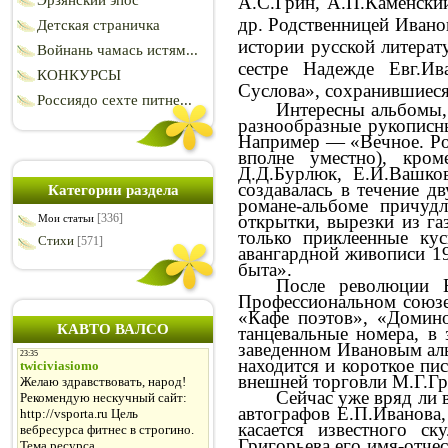
Эрзянский эпос
А.С.Грин, А.П.Каменски
др. Родственницей Ивано
Детская страничка
истории русской литерат
Войнань чамась истям...
сестре Надежде
Евг
.И
в
КОНКУРСЫ
Суслова», сохранившиес
Россиядо сехте питне...
Интересны альбомы, 
разнообразные рукописны
Например — «
Вечное
. Р
вполне уместно), кро
Д.Д.Бурлюк
,
Е.И.Вашко
создавалась в течение д
Категории раздела
романе-альбоме причуд
[336]
открытки, вырезки из га
Мои статьи
только приклеенные ку
Стихи
[571]
авангардной живописи 19
быта».
После революции Е
Профессиональном союзе
«Кафе поэтов», «Домино
КАВТО ВАЛСО
танцевальные номера, в
заведенном Ивановым ал
находится и короткое пи
внешней торговли М.Г.Гр
Сейчас уже вряд ли 
автографов Е.П.Иванова,
касается известного с
Григорьева его имя-отче