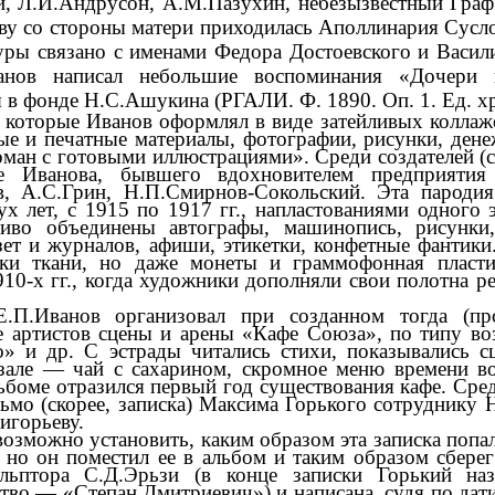
й,
Л.И.Андрусон
,
А.М.Пазухин
, небезызвестный Гра
ву со стороны матери приходилась
Аполлинария
Сусло
уры связано
с именами Федора Достоевского и Васили
анов
написал небольшие воспоминания «Дочери 
я в фонде
Н.С.Ашукина
(РГАЛИ. Ф. 1890. Оп. 1.
Ед. хр
которые Иванов оформлял в виде затейливых коллаже
е и печатные материалы, фотографии, рисунки, денеж
оман с готовыми иллюстрациями». Среди создателей (с
ме Иванова, бывшего вдохновителем предприя
в
, А.С.Грин,
Н.П.Смирнов-Сокольский
. Эта пароди
вух лет, с 1915 по 1917 гг., напластованиями одного
ливо объединены автографы, машинопись, рисунки
зет и журналов, афиши, этикетки, конфетные фантики
ски ткани, но даже монеты и граммофонная пласт
10-х гг., когда художники дополняли свои полотна 
.П.Иванов организовал при созданном тогда (про
 артистов сцены и арены «Кафе Союза», по типу во
» и др. С эстрады читались стихи, показывались с
 зале — чай с сахарином, скромное меню времени в
ьбоме отразился первый год существования кафе. Ср
сьмо (скорее, записка) Максима Горького сотруднику 
игорьеву.
возможно установить, каким образом эта записка попа
 но он поместил ее в альбом и таким образом сбере
кульптора
С.Д.Эрьзи
(в конце записки Горький наз
ство — «Степан Дмитриевич») и написана, судя по дат