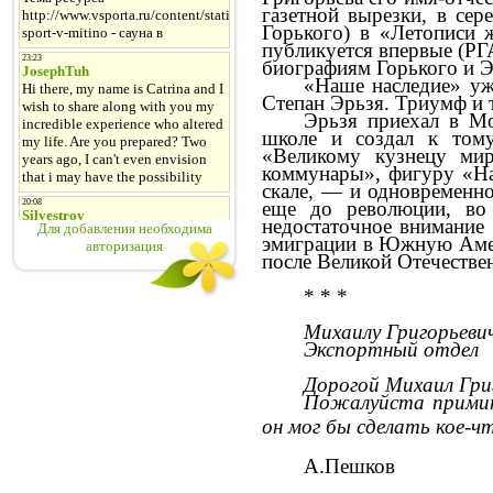
газетной вырезки, в се
Горького) в «Летописи 
публикуется впервые (РГ
биографиям Горького и
Э
«Наше наследие» уже
Степан
Эрьзя
.
Триумф и 
Эрьзя
приехал в Мо
школе и создал к том
«Великому кузнецу ми
коммунары», фигуру «На
скале, — и одновременно
еще до революции, во
недостаточное внимание 
Для добавления необходима
эмиграции в Южную Амер
авторизация
после Великой Отечестве
* * *
Михаилу Григорьевич
Экспортный отдел
Дорогой Михаил Гри
Пожалуйста
примит
он мог бы сделать кое-ч
А.Пешков