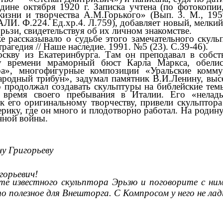
редине октября
1920 г
. Записка учтена (по фотокопи
жизни и творчества А.М.Горького» (
Вып
.
3. М
., 19
АЛИ. Ф.224. Ед.хр.4. Л.759), добавляет новый, мелки
рьзи
, свидетельствуя об их личном знакомстве.
 рассказывало о судьбе этого замечательного скуль
трагедия
// Н
аше наследие. 1991. №5 (23).
С.39-46).
скву из Екатеринбурга.
Там он преподавал в собст
у времени мраморный бюст Карла Маркса, обели
ра», многофигурные композиции «Уральские комм
родный трибун», задумал памятник В.И.Ленину, высе
 продолжал создавать скульптуры на библейские тем
 время своего пребывания в
Италии. Его «нела
к его оригинальному творчеству, привели скульптора
ику, где он много и плодотворно работал. На родин
нной войны.
у Григорьеву
горьевич!
е известного скульптора
Эрьзю
и поговорите с ни
то полезное для
Внешторга
. С
Компросом
у него не ла