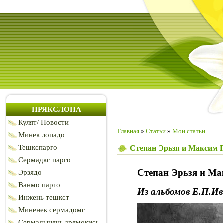
ПРЯКСЛОПА
Кулят/ Новости
Главная
»
Статьи
»
Мои статьи
Минек лопадо
Тешкспарго
Степан Эрьзя и Максим Г
Сермадкс парго
Степан
Эрьзя
и Ма
Эрзядо
Ванмо парго
Из альбомов Е.П.Ив
Инжень тешкст
Миненек сермадомс
Сермадыцянь эрямокись