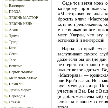
Седе тов ветян монь с
Валморот
которому прони­
каюсь,
ПРОЗА
«Масторава» великая 
ЭРЗЯНЬ МАСТОР
бросить клич: «Мастор
ЭРЗЯНЬ КЕЛЬ
хоть по предложе­
нию, хо
е. не вникая во все тонк
Аванень
мест. Уверен, что эту к
Эрямо
эстонский и
венгерский.
Тундо
Кизэ
Народ, который смог 
заслуживает самого
глу
Сёксь
даже если бы он (не дай
Теле
не стереть со страниц м
Вечкема
начнет воз­рождаться. В
Перьпельганок
«Масторава» — эрзянска
Менельтомбалькс
или Крейцвальд. Не знаю
Покш Чи
рует меня до конца. Пор
Эрзянь морот
участие и Вы. Вы с
Ваш
(и доброжелательный) к
Переводы
вложена главным состав
Статьи
эпоса.