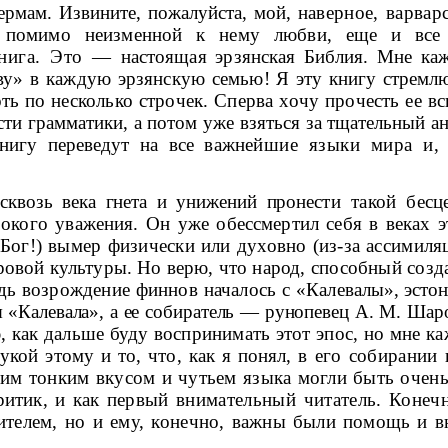
ермам. Извините, пожалуйста, мой,
наверное, варвар
 помимо неизменной к нему любви, еще и все 
книга. Это —
настоящая эрзянская Библия. Мне каж
аву» в каждую эрзянскую семью! Я
эту книгу стремл
ть по несколько строчек. Сперва хочу прочесть ее
вс
ости грам­матики, а потом уже взяться за тщательный 
нигу переведут на все важ­
нейшие языки мира и, 
сквозь века гнета и унижений проне­
сти такой бес
бокого уважения. Он уже обессмертил себя в веках 
 Бог!) вымер физически или духовно (из-за ассимиля
ировой культуры. Но верю, что
народ, способный созда
едь возрождение финнов началось с «Калева
лы», эсто
я
«Калевала», а ее собиратель — рунопевец А. М. Ш
, как дальше буду
воспринимать этот эпос, но мне каж
укой этому и то, что, как я понял, в
его собирании 
им тонким вкусом и чутьем языка могли быть очен
ритик, и как
первый внимательный читатель. Конеч
ителем, но и ему, конечно,
важны были помощь и вн