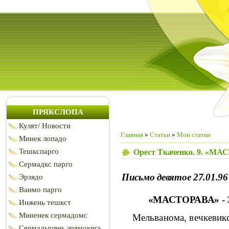
ПРЯКСЛОПА
Кулят/ Новости
Главная
»
Статьи
»
Мои статьи
Минек лопадо
Тешкспарго
Орест Ткаченко. 9. «
Сермадкс парго
Письмо девятое
27.01.96
Эрзядо
Ванмо парго
«МАСТОРАВА» -
Инжень тешкст
Миненек сермадомс
Мельванома, вечкевик
Сермадыцянь эрямокись