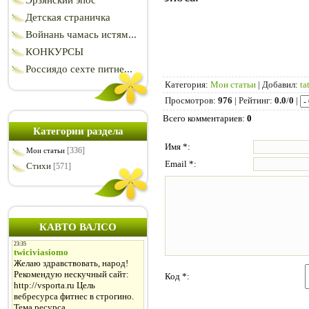
Эрзянский эпос
Детская страничка
Войнань чамась истям...
КОНКУРСЫ
Россиядо сехте питне...
Категория
:
Мои статьи
|
Добавил
:
ta
Просмотров
:
976
|
Рейтинг
:
0.0
/
0
|
Всего комментариев
:
0
Категории раздела
Имя *:
[336]
Мои статьи
Email *:
Стихи
[571]
КАВТО ВАЛСО
Код *: