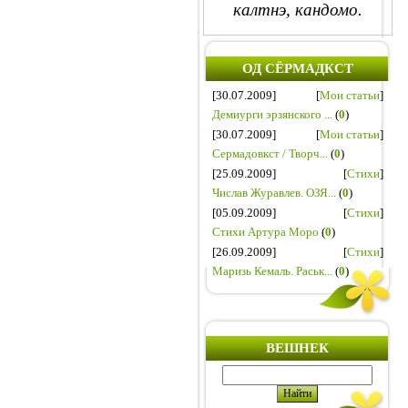
калтнэ, кандомо.
ОД СЁРМАДКСТ
[30.07.2009]
[
Мои статьи
]
Демиурги эрзянского ...
(
0
)
[30.07.2009]
[
Мои статьи
]
Сермадовкст / Творч...
(
0
)
[25.09.2009]
[
Стихи
]
Числав Журавлев. ОЗЯ...
(
0
)
[05.09.2009]
[
Стихи
]
Стихи Артура Моро
(
0
)
[26.09.2009]
[
Стихи
]
Маризь Кемаль. Раськ...
(
0
)
ВЕШНЕК