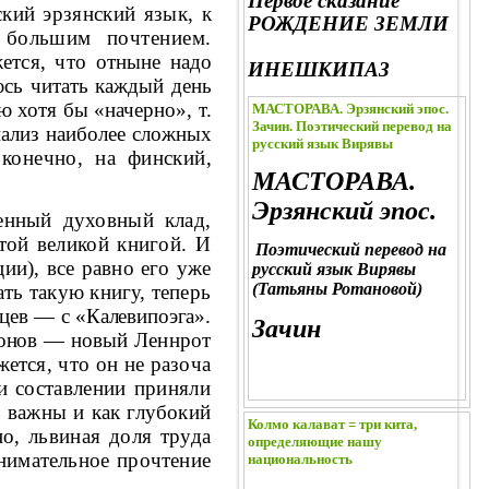
Первое сказание
ский эрзянский язык, к
РОЖДЕНИЕ ЗЕМЛИ
боль­
шим почтением.
ется, что отныне надо
ИНЕШКИПАЗ
юсь читать каждый день
ю хотя бы «начерно», т.
МАСТОРАВА. Эрзянский эпос.
Зачин. Поэтический перевод на
анализ наиболее
сложных
русский язык Вирявы
конечно, на финский,
МАСТОРАВА.
Эрзянский эпос.
ценный духовный клад,
этой
великой книгой. И
Поэтический перевод на
ции), все равно его
уже
русский язык Вирявы
(Татьяны Ротановой)
ть такую книгу, теперь
нцев — с «Калевипоэга».
Зачин
аронов —
новый Леннрот
ется, что он не разоча­
и составлении приняли
ь
важны и как глубокий
Колмо калават = три кита,
но, львиная доля
труда
определяющие нашу
имательное прочтение
национальность