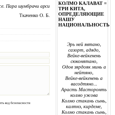
КОЛМО КАЛАВАТ =
же. Пара шумбрачи арси
ТРИ КИТА,
ОПРЕДЕЛЯЮЩИЕ
Ткаченко О. Б.
НАШУ
НАЦИОНАЛЬНОСТЬ
Эрь ней явтано,
сазорт, адядо,
Вейке-вейкенень
сюконятано,
Одов зярдояк минь а
нейтяно,
Вейке-вейкенень а
васодтяно...
Арасть Масторонть
колмо ужова
Колмо стакань сынь,
калтнэ, кирдеме,
Колмо стакань сынь,