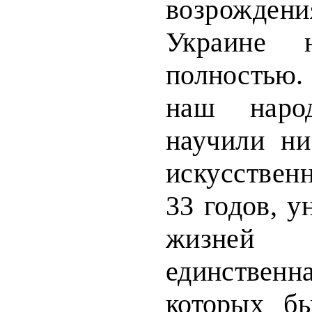
возрожден
Украи
не н
полностью
наш наро
научили ни
искусствен
33 годов, у
жизней
един
стве
которых б