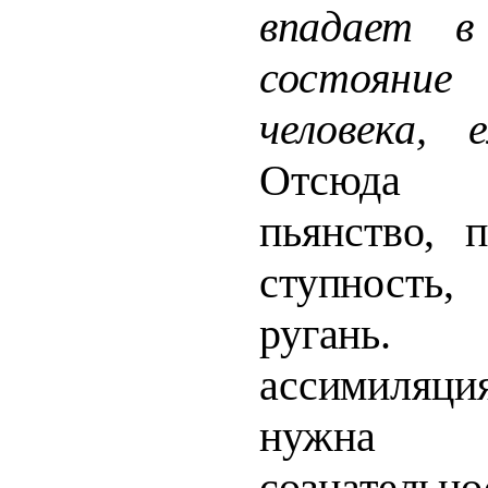
впадает в
состояни
человека,
Отсюда а
пьянство, 
ступность,
ругань.
ассимиляц
нужна н
сознат