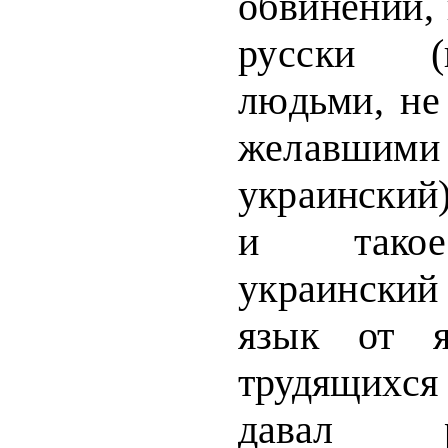
обвинений,
русски (
лю
дьми, не
желавш
украински
и такое
украинский
язык от я
трудящихся
давал ру