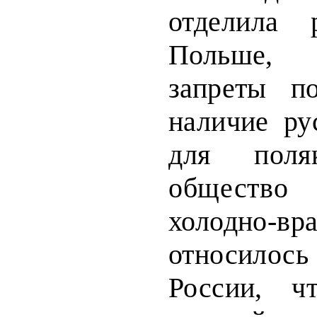
отделила 
Польше, 
запреты по
наличие
ру
для поляк
общес
холодно-вр
относилось
России, ч