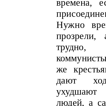
времена, 
присоедине
Нужно вр
прозрели,
трудно,
коммунист
же крестья
дают
хо
ухудшаю
людей, а с