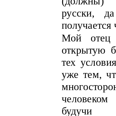
(
должны) 
русски, д
получается 
Мой отец 
открытую б
тех у
слови
уже тем, ч
мн
огостор
человеком
будуч