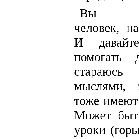
Вы муж
человек, н
И давай
помогать 
стараюсь
мыслями, 
тоже имеют
Мо
жет быт
уроки (горь