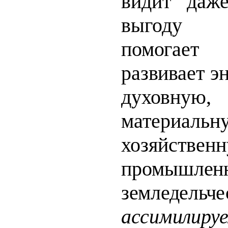
видит даж
выгоду (
помогае
развивает э
духов­
ну
материальн
хозяйствен
промыш­
лен
земледел
ассимилиру