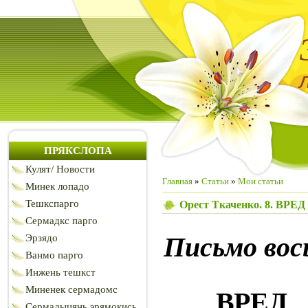
ПРЯКСЛОПА
Кулят/ Новости
Главная
»
Статьи
»
Мои статьи
Минек лопадо
Тешкспарго
Орест Ткаченко. 8. 
Сермадкс парго
Письмо во
Эрзядо
Ванмо парго
Инжень тешкст
Миненек сермадомс
ВРЕД
Сермадыцянь эрямокись