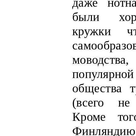
даже нотна
были хор
кружки чт
самообра
моводства,
популярно
обще­ства т
(всего не
Кроме то
Финлянди