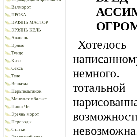
Валморот
АССИ
ПРОЗА
ОГРО
ЭРЗЯНЬ МАСТОР
ЭРЗЯНЬ КЕЛЬ
Аванень
Хотел
Эрямо
Тундо
написанном
Кизэ
Сёксь
немн
Теле
тотальной
Вечкема
Перьпельганок
нарисован
Менельтомбалькс
Покш Чи
возможнос
Эрзянь морот
Переводы
невозмож
Статьи