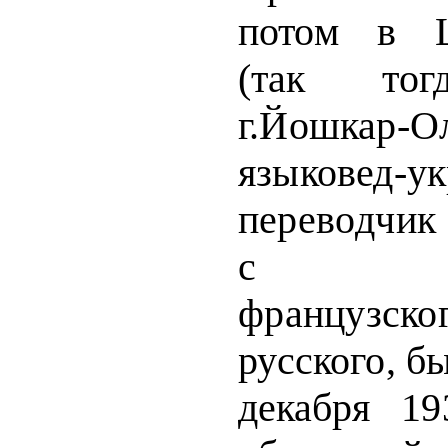
потом в Ц
(так тог
г.Йошкар-
языковед-ук
перево
дчик
с англ
французско
русского, б
декабря 19