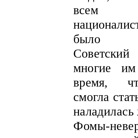
всем 
национали
было р
Советски
многие им
время, ч
смогла стат
нала
дилась 
Фомы-неве