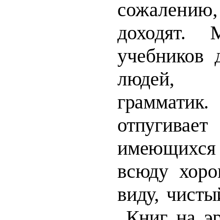
сожалению, 
доходят.
учебни
ков 
людей, 
граммати
отпугивае
имеющихся
всюду хоро
виду, чисты
Книг на
э