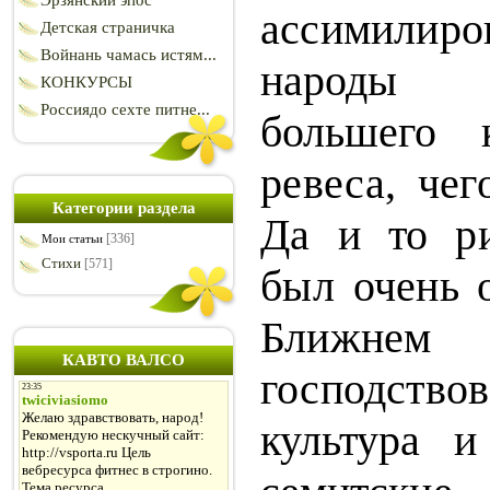
Эрзянский эпос
ассимилиро
Детская страничка
Войнань чамась истям...
народы 
КОНКУРСЫ
Россиядо сехте питне...
большего к
ревеса, чег
Категории раздела
Да и то р
[336]
Мои статьи
Стихи
[571]
был
очень 
Ближнем 
КАВТО ВАЛСО
господствов
культура 