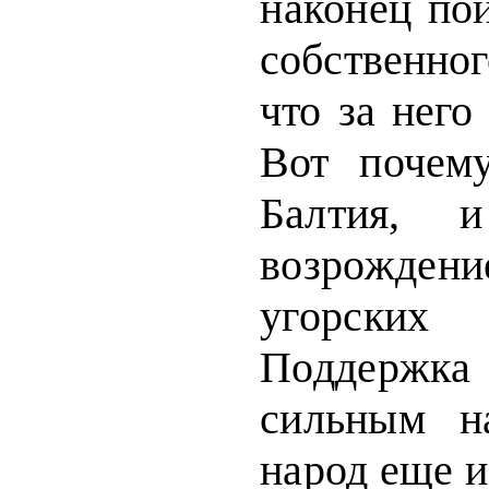
наконец
по
собственног
что за нег
Вот почем
Балтия, 
возрожд
угорски
Поддерж
сильным н
народ еще и