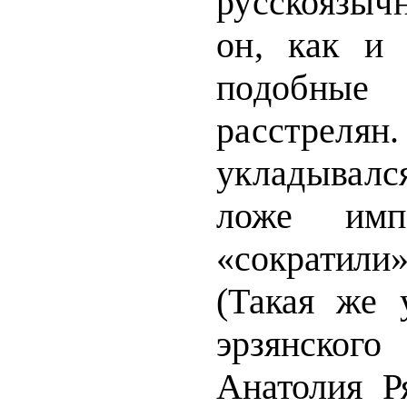
русскоязы
он, как и 
п
одобны
расстре
укладывалс
ложе имп
«сократил
(Такая
же 
эрзянског
Анатолия Р