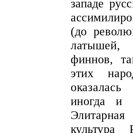
западе русс
ассимилир
(до револю­
латышей
финнов, т
этих нар
оказалас
иногда и 
Элитарная
культу­
ра Р