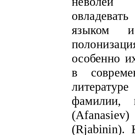
неволей 
овладе
языком и
полониза
особенно и
в совреме
лите­
ратуре
фамилии, 
(А
fanasiev
)
(
Rjabinin
). 