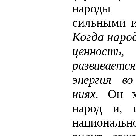
народы
сильными и
Когда наро
ценность
развивае
энергия во
ниях.
Он х
народ и, 
националь­
н