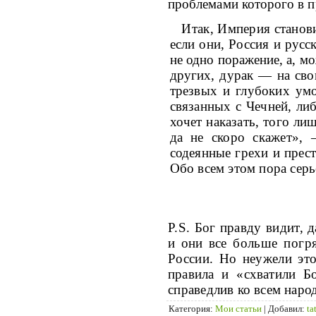
проблемами которого в п
Итак, Империя станови
если они, Россия
и русс
не одно поражение, а, м
других, дурак — на свои
трезвых и глубоких умо
связанных с Чечней, либ
хочет наказать, того ли
да не скоро скажет», 
содеянные грехи и прест
Обо всем этом пора серь
Р.S.
Бог правду видит, д
и они все
больше погря
России. Но неужели эт
правила и «схватили Б
справ
едлив ко всем наро
Категория
:
Мои статьи
|
Добавил
:
ta