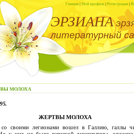
Главная
|
Мой профиль
|
Регистрация
|
В
ЭРЗИАНА
эрз
литературный с
ЕРТВЫ МОЛОХА
95.
ЖЕРТВЫ МОЛОХА
 со своими легионами вошел в
Галлию, галлы ч
Но у них не было римской дисциплины, организа