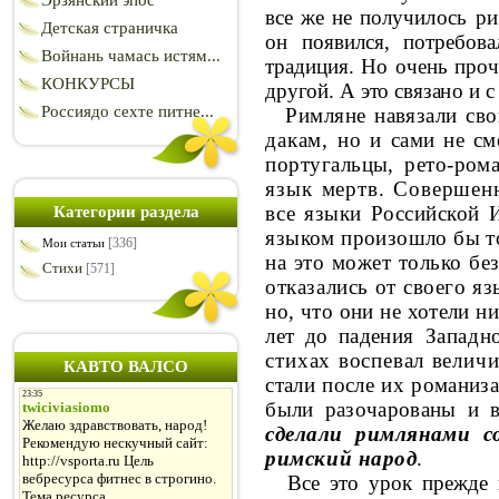
Эрзянский эпос
все же не полу­
чилось ри
Детская страничка
он появился, потребов
Войнань чамась истям...
традиция. Но очень проч
КОНКУРСЫ
другой. А это связа­
но и с
Россиядо сехте питне...
Римляне навязали св
дакам, но и
сами не см
португальцы, рето-ро
язык мертв. Совершен
все
языки Российской 
Категории раздела
языком произошло
бы т
[336]
Мои статьи
на это может только б
Стихи
[571]
отказались от своего я
но, что они не хотели ни
лет до паде­
ния Западн
стихах воспевал велич
КАВТО ВАЛСО
стали после их романиз
были разочарованы и в
сделали римляна­
ми с
римский народ
.
Все это урок прежде 