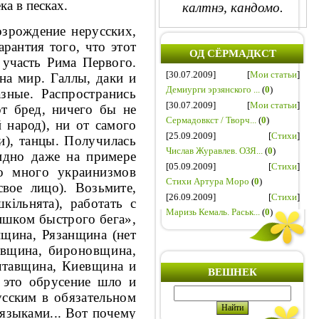
ка в песках.
калтнэ, кандомо.
озрождение нерусских,
арантия того, что этот
ОД СЁРМАДКСТ
т участь Рима
Первого.
[30.07.2009]
[
Мои статьи
]
на мир. Галлы, даки и
Демиурги эрзянского ...
(
0
)
зные. Распространись
[30.07.2009]
[
Мои статьи
]
от бред, ничего
бы не
Сермадовкст / Творч...
(
0
)
 народ), ни от самого
[25.09.2009]
[
Стихи
]
и), танцы. Получилась
Числав Журавлев. ОЗЯ...
(
0
)
видно даже на
примере
[05.09.2009]
[
Стихи
]
о много украинизмов
Стихи Артура Моро
(
0
)
свое лицо). Возьмите,
[26.09.2009]
[
Стихи
]
шк
i
льнята), работать с
Маризь Кемаль. Раськ...
(
0
)
ишком быстрого бега»,
щина, Рязанщина (нет
евщина,
бироновщина,
лтавщина, Киевщина и
ВЕШНЕК
 это обрусение шло и
русским
в обязательном
 языками... Вот почему