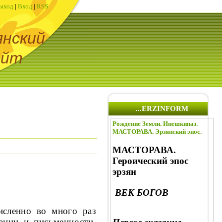
ыход
|
Вход
|
RSS
янский
айт
...ERZINFORM
Рождение Земли. Инешкипаз.
МАСТОРАВА. Эрзянский эпос.
МАСТОРАВА.
Героический эпос
эрзян
ВЕК БОГОВ
исленно во много раз
­ции и письменности,