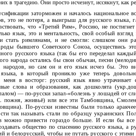
 них в трагедию. Они просто исчезнут, иссякнут, как
ре
русификации заторможен и нача­лось национальное в
, это не потеря, а выигрыш для русского язы­ка, г
ство­
вать, что «Третий Рим», Россию, не постигне
лько язык, это и менталь
ность, свой особый взгляд 
и стать римлянами, и не смогли: слишком
они ра
народы
бывшего Советского Союза, осуществись эт
нного русского языка (так бы его переделал каждый
дого народа остались бы свои обычаи, песни (ме­
лоди
х наро­дов, но сам он и его язык исчез бы. Это 
 языка, в который проник­
ло уже теперь довольн
 меня в восторг: русский язык явно утрачивает
ивые слова и образования, как дошколята (укр.до
апалом) — по-русски запал-«болезнь у лошадей от сл
с. пожня, жнивьё) или все эти Тамбовщина,
Смолен
ов
щина). По-русски известны были только аракче
сти так называть стали по образцу украинских По
в можно привести гораздо больше.
И если бы все
оздавать общество по спасению русского языка, а 
ий и белорусский,
чтобы не путать русского с этими