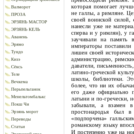
которая помогает луч
Валморот
не галлы, а римляне. Ц
ПРОЗА
сво­ей воинской силой,
ЭРЗЯНЬ МАСТОР
нанесли уже не ма­
териа
ЭРЗЯНЬ КЕЛЬ
сперва и у римлян), у 
Аванень
заучивали на память 
Эрямо
императоры
поставили 
Тундо
лишен своей историчес
администрацию, римски
Кизэ
даватели, письменност
Сёксь
латино-греческой культ
Теле
школы, библиотеки. Э
Вечкема
более, что ни их обыча
Перьпельганок
его даже официально 
Менельтомбалькс
латыни и по-гречес­
ки, н
Покш Чи
забывали, а взамен
простонародья был в
Эрзянь морот
«подпорчена» галльским
Переводы
романскому языку впосл
Статьи
И постепенно уже на но