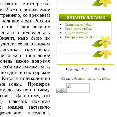
 в своих же интересах,
ии.
Ложно понимаемое
треннего, со вре­
менем
ЛОПАНТЬ ЯЛГАНЗО
 великие люди России
Официальный блог
перии. Такие великие
Сообщество uCoz
ожены или
подведены к
FAQ по системе
Инструкции для uCoz
Значит, надо было их
зультате ее заложником
 лягушка,
вздумавшая
бнет даже национальное
 очень важно вовремя
ь себя
самым-самым, о
Copyright MyCorp © 2026
приходит очень горькое
е Китая в полуколонию
Сделать
бесплатный сайт
с
uCoz
нные
зоны... Примеров
му, до сих пор, поче­му
ение... Да потому, что
х) ил­люзий, помогло
р, немцев заставило
оя­
зычное население,