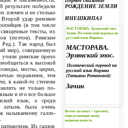
Первое сказание
РОЖДЕНИЕ ЗЕМЛИ
 результате по­
бедили
х племен и не столько
ИНЕШКИПАЗ
. Второй удар римляне
­ропейцев (в том числе
МАСТОРАВА. Эрзянский эпос.
священные тек­
сты, их
Зачин. Поэтический перевод на
ов (поэтов). Римские
русский язык Вирявы
—
Ред.).
Так народ был
МАСТОРАВА.
кий мир),
совершенную
Эрзянский эпос.
и учили римские препо­
приобщиться к высокой
Поэтический перевод на
роводы, мосты, цирки,
русский язык Вирявы
речью по­
ражения, тем
(Татьяны Ротановой)
и, в какой-то степени
Зачин
тавлять не только по-
жным и его все больше
нский язык, а среди
е латынь была очень
Колмо калават = три кита,
к назы­ваемому галло-
определяющие нашу
.
национальность
 патриотизм. Из галлов