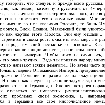
ду говорить, что следует, и прежде
всего русским,
ссию, как землю, населенную русскими, от Импер
», как вели­
чия внешнего, территориального, а не вну
и, если не поставить его в
разумные рамки. Многие
ты именно во имя «величия России», то бишь Им
р­
монтов, Блок, Есенин, Маяковский были уничт
о как жертвы этого Молоха. Они ему мешали... 
стремится в своем росте охватить весь
мир, а в ре
го народ, имевший несчастье ее основать. Как
мперия в конце концов
лопается, и при этом часто ги
основателя империи. Чтобы этого не случилось,
ть
это очень трудно... Ведь так приятно народу мнит
ьстиво напевают
всякие демагоги... Но затем часто 
 Польши; падение Оттоманской Им
перии; превращени
поражение Германии и раздел ее на оккупацио
. Но никто как
следует серьезно не задумался, по-мое
развиваться и Германия, и Япо­
ния, потерпев пораж
х отказаться от имперских (империалистически
своих проблемах, своей
экономике, а, наприме
бя в Германии все свое многочисленное немецк