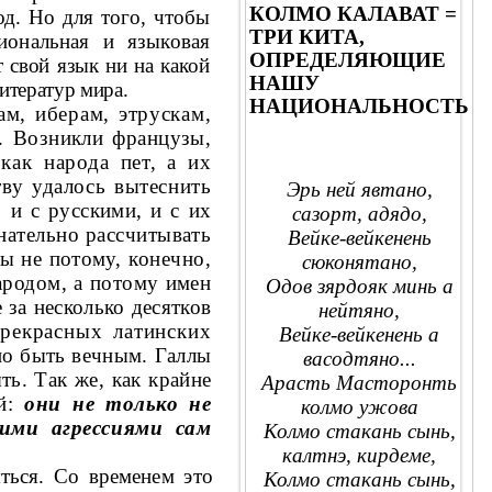
КОЛМО КАЛАВАТ =
од. Но для того, чтобы
ТРИ КИТА,
иональная и языковая
ОПРЕДЕЛЯЮЩИЕ
 свой язык ни на какой
НАШУ
итератур мира.
НАЦИОНАЛЬНОСТЬ
ам, иберам, этрускам,
. Возникли французы,
 как народа
пет, а их
тву удалось вытеснить
Эрь ней явтано,
о и с русскими, и с их
сазорт, адядо,
нательно рассчитывать
Вейке-вейкенень
ы не пото­
му, конечно,
сюконятано,
ародом, а потому имен­
Одов зярдояк минь а
 за несколько десятков
нейтяно,
рекрасных латинских
Вейке-вейкенень а
но быть ве
чным. Галлы
васодтяно...
. Так же, как край­
не
Арасть Масторонть
ий:
они не только не
колмо ужова
воими
агрессиями сам
Колмо стакань сынь,
калтнэ, кирдеме,
ться. Со временем это
Колмо стакань сынь,