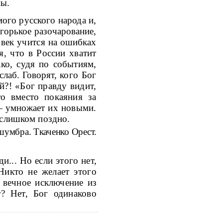
ны.
ого русского народа и,
о
горькое разочарование,
овек учится на
ошибках
я, что в России хватит
ко, судя по событиям,
слаб. Говорят,
кого Бог
й?! «Бог правду видит,
то вместо покаяния за
 — умножает
их новыми.
 слишком поздно.
умбра. Ткаченко Орест.
и... Но если этого нет,
Никто не желает этого
 вечное исключение из
? Нет, Бог одинаково