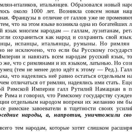
млян-италиков, итальянцев. Образовался новый
нар
алось около
1000 лет. Возникла совсем новая нац
ная. Французы в отличие от галлов
уже не променяют
 тем, что на этом языке возникла одна из богатейших
л
ой язык многим народам — гал­
лам, лузитанам, рет
огли сохраниться как народ и сохранить свой
язык
манцы,
испанцы, итальянцы, румыны. Но римлян
но не исключено, что
если бы Русскому государс
Империи и навязать всем народам
русский язык, т
о же, что с римлянами и их языком, латынью. Но
соз
езумец
(тем не менее дело идёт к этому — Ред.). Галл
зыка, что надеялись
неё равно остаться отдельным н
чем отличаться от римлян, наде­
ялись ими стать. Еще
ой Римской Империи галл Рутилий Намациан
в п
ие
Рима и говорил, что Римскому государству сужде
ации отдельным н
ародом вопреки их желанию им быть
се римские завоеватели в тщет­
ности своих усил
оседние народы,
а, напротив, уничтожили с
всего тем народам, которые хотят
слишком расширя