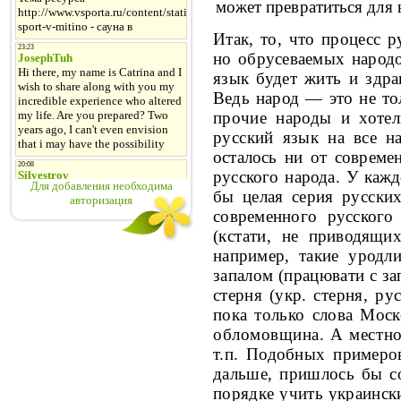
может превратить­
ся для
Итак, то, что процесс 
но обрусеваемых народов
язык будет жить и здрав
Ведь народ — это не то
прочие народы и хотел
русский язык на все 
осталось ни от совреме
русского наро­да. У каж
Для добавления необходима
бы целая серия русски
авторизация
современного русского
(кстати, не
приводящих
например, такие уродл
запалом (працювати с з
стерня (укр.
стерня, ру
пока только слова Моск
обломовщина. А местно
т.п. Подобных примеро
дальше, пришлось бы
с
порядке учить украинск