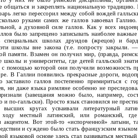
ше общаться
и закреплять национальную традицию. В
езарь легко перессорил
между собой вождей галльски
 сколько руками самих же галлов за­
воевал Галлию
льной, а духовной силе галлов. Как у всех индоев
галлов было
запрещено записывать наиболее важные 
в специальных школах дру­идов (жрецов) и бард
эти школы вне закона (т.е. попросту закры­
ли. 
кой
памяти. Взамен он получил мир, (правда, римс
е школы и универ­
ситеты, где детей галльской знат
ь, с помощью которой они полу­чили возможность 
уре. В Галлии появились прекрасные доро­
ги, водоп
то
заставило галлов постепенно примириться с го
ев, ни даже языка
римляне особенно не преследовал
признали (завещания можно было,
например, сос
о и по-галльски). Просто язык становился не пре­
сти
 в высших
кругах усваивали литературный лати
 ходу местный латинский, или ро­
манский, гд
 акцентом. Вот этой-то «испорченной» латыни, та
едствии и сужде­
но было стать французским языком
вой языковой основе здесь стал
развиваться местный