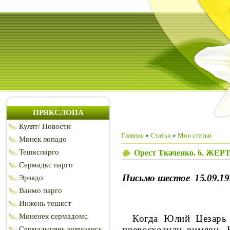
ПРЯКСЛОПА
Кулят/ Новости
Главная
»
Статьи
»
Мои статьи
Минек лопадо
Тешкспарго
Орест Ткаченко. 6. Ж
Сермадкс парго
Письмо шестое
15.09.19
Эрзядо
Ванмо парго
Инжень тешкст
Миненек сермадомс
Когда Юлий Цезарь
превосходили рим­
лян. 
Сермадыцянь эрямокись