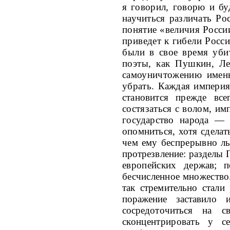
я
говорил, говорю и бу
научиться различать
Ро
понятие «величия России
приведет к гибели Росси
были в
свое время уби
поэты, как Пушкин, Ле
самоуничтожению именн
убрать.
Каждая империя 
становится прежде все­
состязаться с волом, и
го­
сударство народа — 
опомниться, хотя сдела
чем ему беспрерывно л
протрезвление: разделы
европейских
держав; 
бесчисленное множество
так стремительно стали 
поражение заста­
вило и
сосредоточиться на 
сконцентриров
ать у се