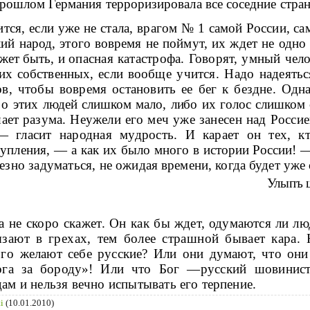
рошлом Герма­ния терроризировала все соседние стра
тся, если уже не стала, врагом № 1
самой России, сам
кий народ, этого вовремя не поймут, их ждет не одн
ожет быть, и
опасная катастрофа. Говорят, умный чел
х собственных, если вооб­
ще учится. Надо надеятьс
в, чтобы вовремя остановить ее бег к бездне. Одна
о этих л
юдей слишком мало, либо их голос слишком 
шает разума. Неужели его
меч уже занесен над Россие
— гласит народная мудрость. И карает он те
х, к
упле­
ния, — а как их было много в истории России!
езно задуматься, не
ожидая времени, когда будет уже
Улыпъ ш
а не скоро скажет. Он как бы
ждет, одумаются ли люд
зают в грехах, тем более страшной бывает
кара. 
ого
желают себе русские? Или они думают, что они
ога за бороду»! Или
что Бог —русский шовинист
дам и нельзя вечно испытывать его
терпение.
ti
(10.01.2010)