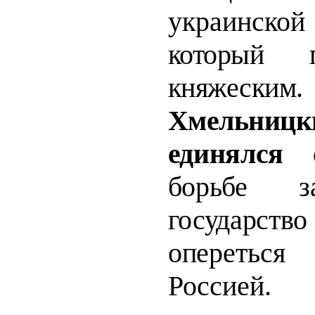
украинск
который п
княже
Хмельницк
единялся
борьбе з
государс
оперетьс
Россией. 