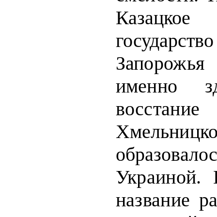
Казацкое 
государс
Запорожья
именно зд
восст
Хмельницко
образовалос
Украиной. 
название р