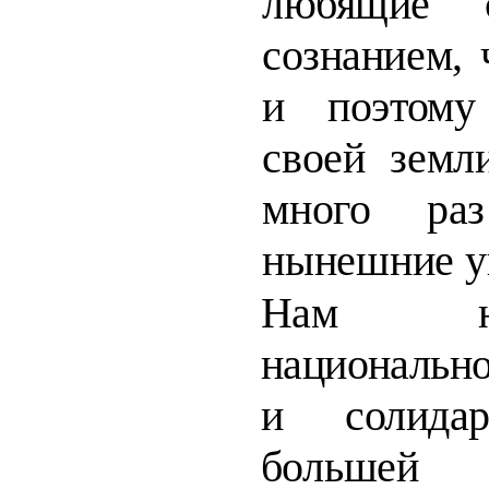
любящие с
сознанием,
и поэтому
своей земл
много ра
нынешние у
Нам не
национально
и солидарн
большей 