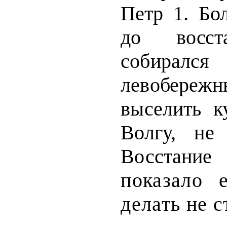
Петр 1. Бо
до восста
собирался
левобереж
выселить к
Волгу, не
Восст
показало 
делать не с