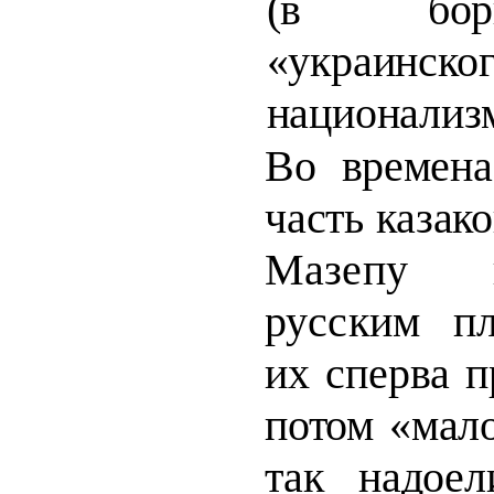
(в бор
«украинско
национализм
Во времен
часть казак
Мазепу 
русским п
их сперва
п
потом «мал
так надое