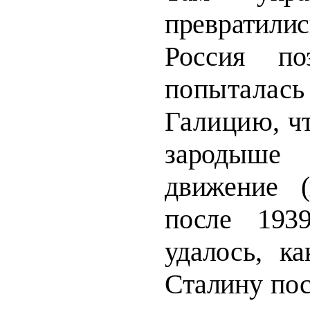
превратил
Россия по
попыталас
Галицию, ч
зародыше
движение 
после 1939
удалось, к
Сталину по