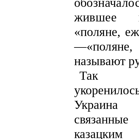
обознача
жившее в
«поляне,
еж
—«полян
называют ру
Так п
укоренил
Украина 
связанны
казацки