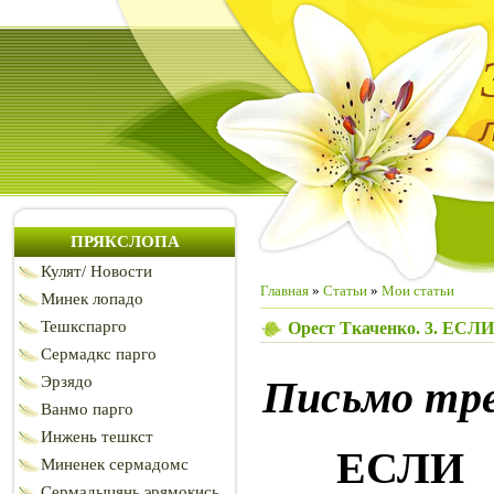
ПРЯКСЛОПА
Кулят/ Новости
Главная
»
Статьи
»
Мои статьи
Минек лопадо
Тешкспарго
Орест Ткаченко. 3. Е
Сермадкс парго
Эрзядо
Письмо тр
Ванмо парго
Инжень тешкст
ЕСЛИ
Миненек сермадомс
Сермадыцянь эрямокись