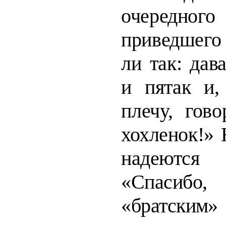
очередн
приведшего 
ли так: дав
и пятак и,
плечу,
гово
хохленок!»
надеютс
«Спасибо,
«братским»