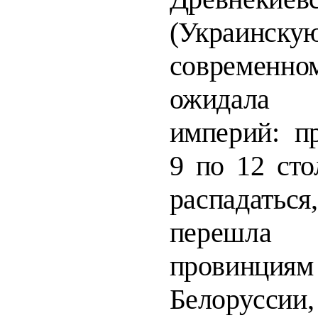
(Украи
современн
ожидала 
империй: п
9 по 12
сто
распадать
перешл
провинц
Белорусс