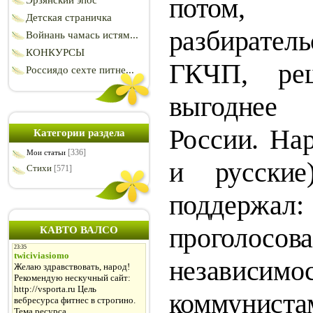
потом
Эрзянский эпос
Детская страничка
разбирате
Войнань чамась истям...
КОНКУРСЫ
ГКЧП, ре
Россиядо сехте питне...
выгоднее 
России. На­
Категории раздела
[336]
Мои статьи
и русские
Стихи
[571]
поддержа
прогол
КАВТО ВАЛСО
независим
коммун