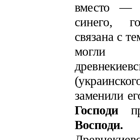
вместо — 
синего, г
связана с те
могл
древнекиевс
(украинског
за­
менили ег
Господи
п
Вос
Древнекиев