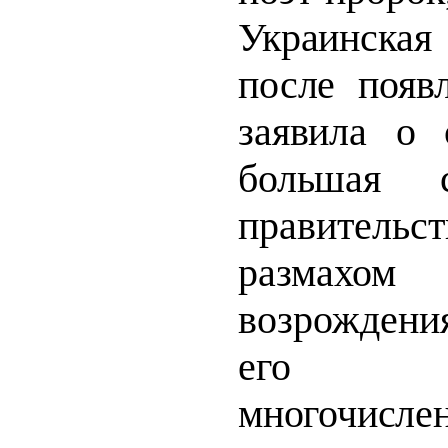
Украинска
после появ
заявила о 
большая с
правительс
размахом
возрождени
его ос
многочисле