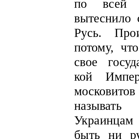
по
всей 
вытеснило 
Русь. Прои
потому, ч
свое госуд
кой Импер
московит
называт
Украинцам
быть ни р