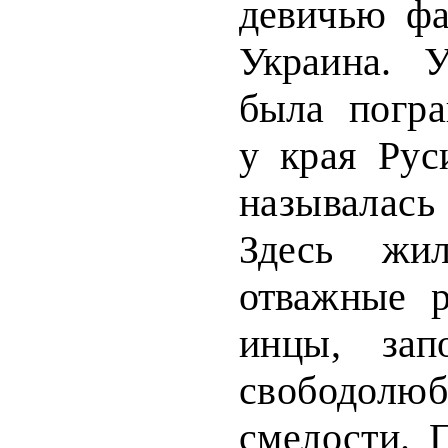
девичью ф
Украина. 
была
погр
у края Рус
называл
Здесь жи
отважные 
инцы, зап
свободол
смелости.