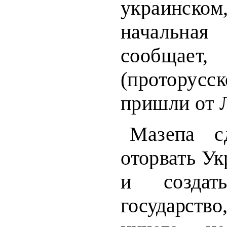
украинском,
начальн
сообщает
(протору
пришли от 
Мазепа с
оторвать Ук
и со­
здат
государств