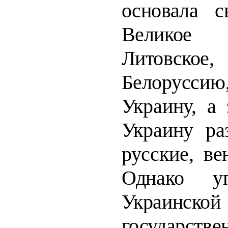
основала св
Великое
Литовское
Бело­
русс
Украину, а 
Украину ра
русские, в
Однако 
Украинской
государстве