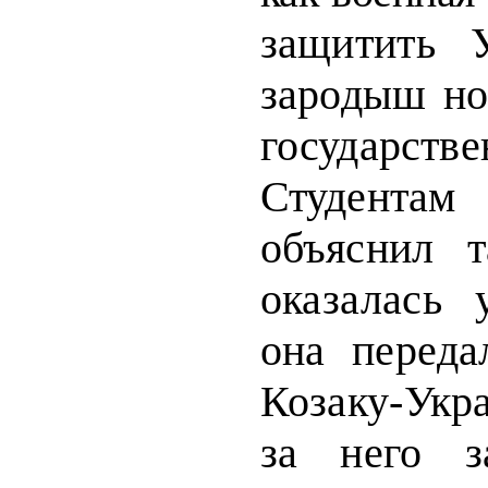
защитить 
зародыш но
государстве
Студентам
объяс­
нил т
оказалась 
она перед
Козаку-Ук
за него з