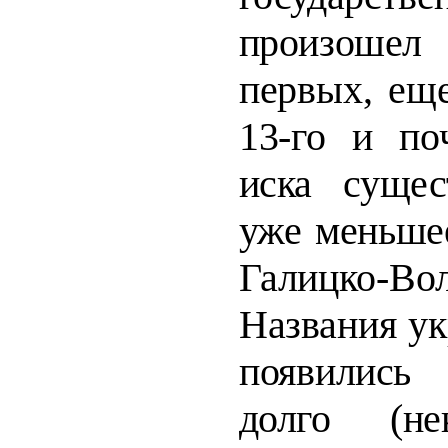
произошел
первых, ещ
13-го и по
иска сущес
уже меньше
Гал
ицко-Во
Названия ук
появ
ились
долго (не