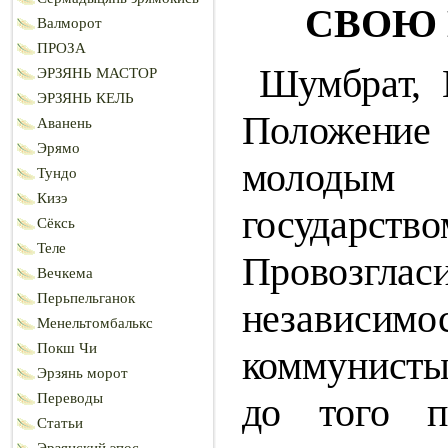
СВОЮ 
Валморот
ПРОЗА
Шумбрат, 
ЭРЗЯНЬ МАСТОР
ЭРЗЯНЬ КЕЛЬ
Положен
Аванень
Эрямо
молоды
Тундо
Кизэ
государство
Сёксь
Теле
Провозг
Вечкема
Перьпельганок
независимо
Менельтомбалькс
Покш Чи
коммунисты
Эрзянь морот
до
того п
Переводы
Статьи