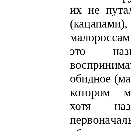
их не
пута
(кацап
малоросса
это наз
восприн
обидное (м
котором м
хотя наз
первона­
чал