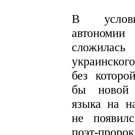
В услови
автономи
сложилас
украинског
без которо
бы ново
языка на н
не появил
по
эт-пророк