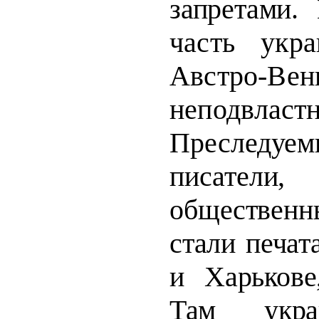
запретами
часть укр
Австро-Вен
неподв
лас
Преследуе
писател
обще
стве
стали печат
и Харькове
Там укра