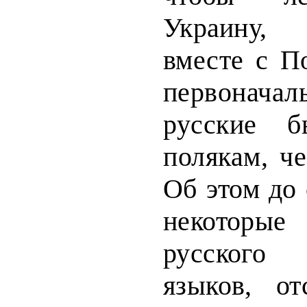
Украину
вместе с П
первонач
русские 
полякам, ч
Об этом до 
некоторые
рус­ского
языков, о