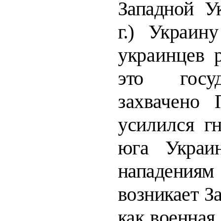
Западной Ук
г.) Украин
украинцев 
это госу
захвачено 
усилилс
я г
юга Украин
нападениям 
возникает З
как военная