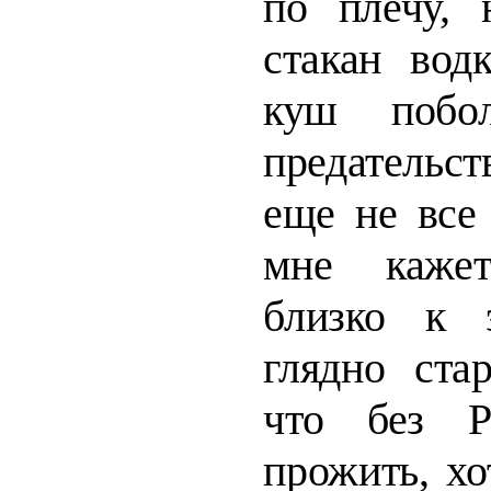
по плечу, 
стакан вод
куш побо
предательст
еще не все
мне каже
близко к 
глядно стар
что без 
прожить, хо