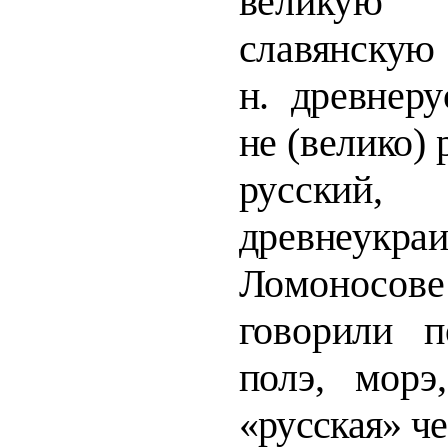
великую
славянску
н. древнер
не (велико) р
русски
древнеукра
Ло­
монос
говорили п
полэ, морэ
«русская» ч