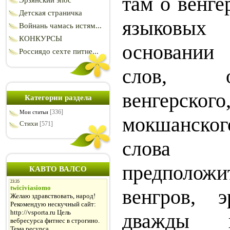
там о вен­г
Эрзянский эпос
Детская страничка
языковы
Войнань чамась истям...
КОНКУРСЫ
основании
Россиядо сехте питне...
слов, 
венгерског
Категории раздела
[336]
Мои статьи
мокшанск
Стихи
[571]
слова 
предположи
КАВТО ВАЛСО
венг­
ров, 
дважды и