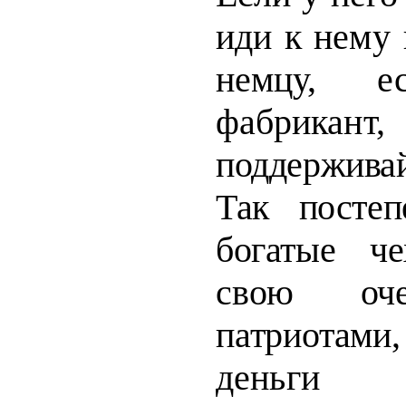
иди к
нему 
немцу, 
фабрика
поддерживай 
Так постеп
богатые
ч
свою оче
патриотам
деньги