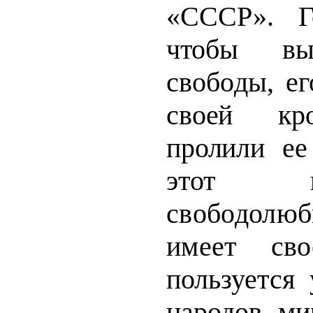
«СССР». Го
чтобы вы
свобо­
ды, ег
своей кр
пролили ее
этот 
свободол
имеет с
пользуется
народов м