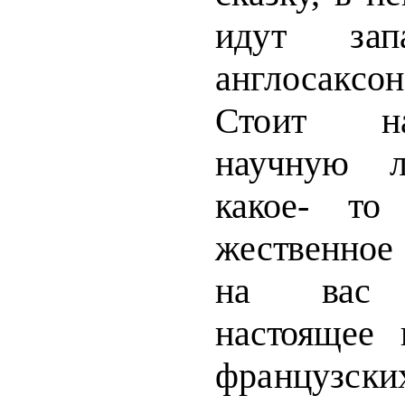
идут запа
англосакс
Стоит на
научную л
какое- то
жественное
на вас о
настоящее п
французски