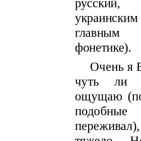
русский,
украинск
главным
фонетике).
Очень я 
чуть ли 
ощущаю
(п
подобны
пережива
тяжело. Н