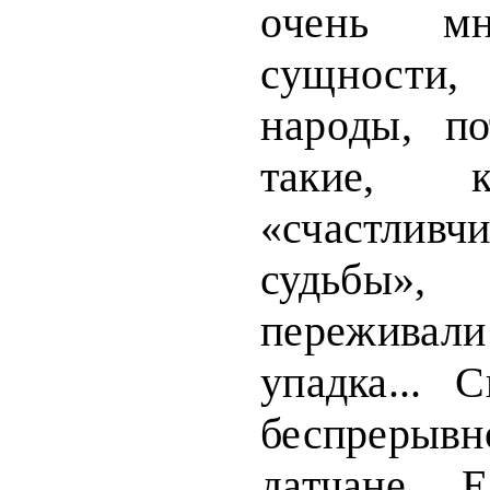
очень м
сущности
народы,
п
такие, к
«счастливчи
судьбы»,
переживали
упадка...
С
беспрерывн
датчане...
Е