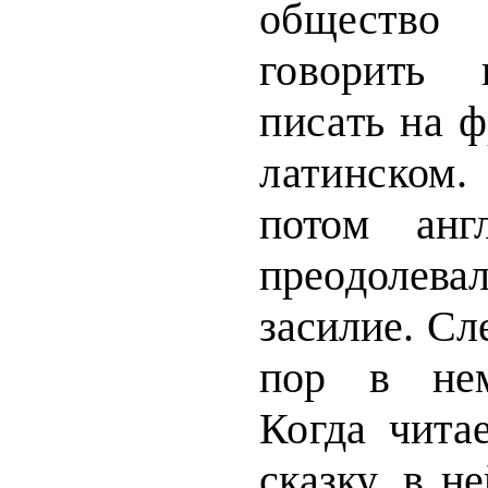
общество
говорить
писать на 
латинском
потом
анг
преодолева
засилие. Сл
пор в нем
Когда чита
сказку, в н