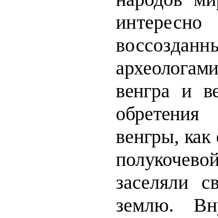
интересно
воссозданн
археологами
венгра и в
обретен
ия 
венгры, как
полуко
заселяли 
землю. Вн