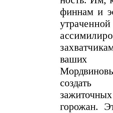
финнам и э
утра­
ченной
ассимилиро
захватчи
ваших 
Мордвинов
создат
зажиточны
горожан. Э