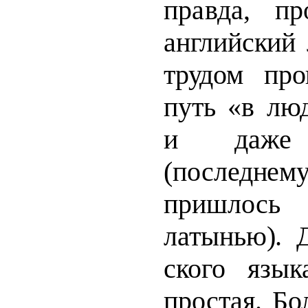
правда, про
английский
трудом про
путь «в лю
и даже 
(последне
пришлось
латынью). Д
ского язы
простая. Бо