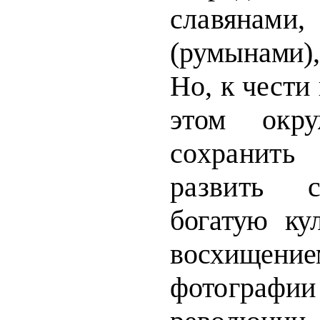
славян
(румынами
Но, к чести
этом окру
сохранить
развить
богатую ку
восхищени
фотограф