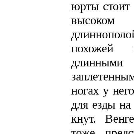
юрты стоит 
высоко
длинно
похожей 
длинным
заплетенн
ногах у нег
для езды на
кнут. Венг
тоже предс