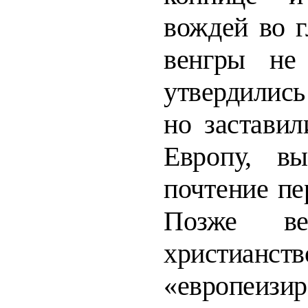
вождей во г
венгры
не
утвердились
но заставили
Европу, вы
почтение пер
Позже ве
христианств
«европе­изи