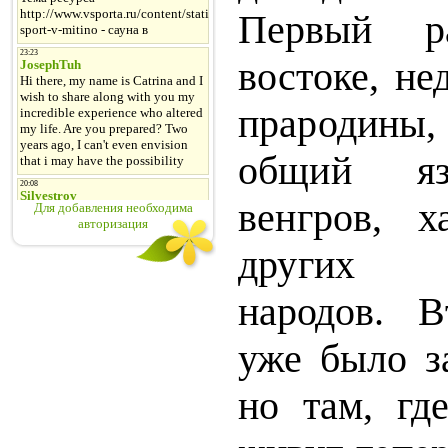
Первый р
востоке, не
прародины, 
об­
щий яз
венгров, 
Для добавления необходима
авторизация
других ф
народов. В
уже было за
но там, гд