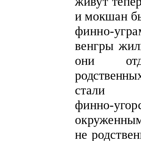
живут тепер
и мок­
шан б
финно-угра
венгры
жил
они отд
родственн
стали из
финно-угор
окружен­
ным
не родстве