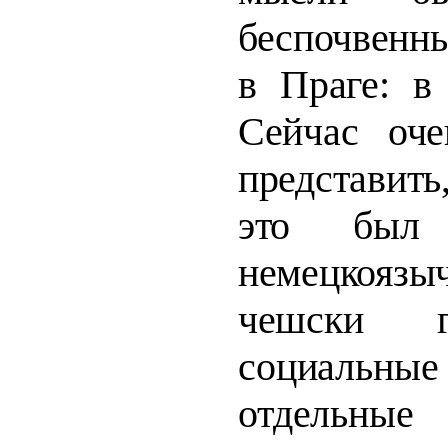
беспочвенн
в Праге: 
Сейчас оче
представить,
это был
немецкоязы
чешски го
социальн
отдельны