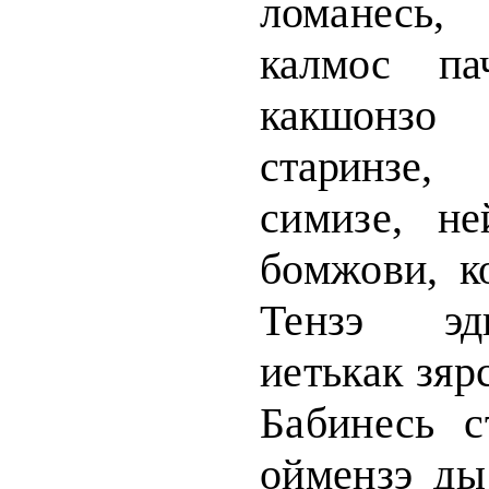
ломанесь,
кал
мос пач
какшон
старинзе,
симизе, не
бомжови, к
Тензэ эд
иетькак зяр
Бабинесь с
оймензэ ды