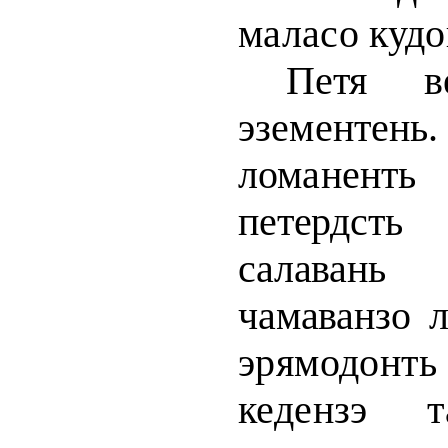
маласо кудо
Петя в
эзементен
ломанен
петердсть
салавань
чамаванзо 
эрямодонть 
кедензэ т