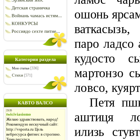
Эрзянский эпос
Детская страничка
ошонь ярсам
Войнань чамась истям...
КОНКУРСЫ
ваткасызь,
Россиядо сехте питне...
паро ладсо 
кудо
сто сы
Категории раздела
[336]
мартонзо сы
Мои статьи
Стихи
[571]
ловсо, куярт
Петя пшк
КАВТО ВАЛСО
аштиця л
илизь стув