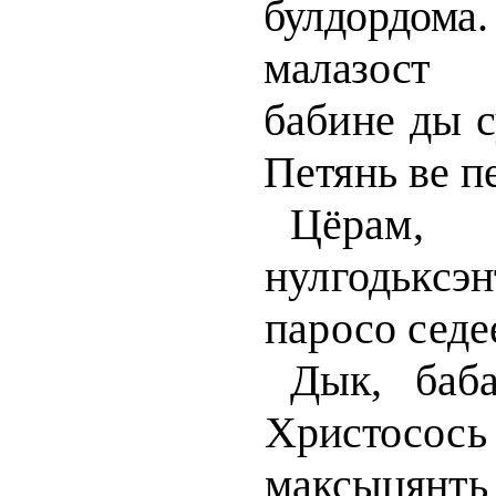
булдордо
малазос
бабине ды с
Петянь ве п
Цёрам
нулгодьксэ
паросо сед
Дык, баба
Христосос
максыцянт