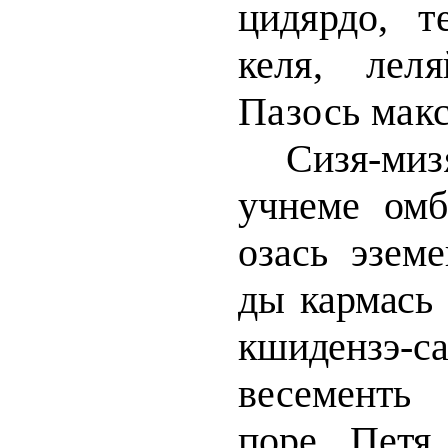
цидярдо, т
келя, лел
Пазось макс
Сизя-ми
учнеме омб
озась эзе­
ме
ды кармась
кшидензэ-са
весементь
поре. Петя 