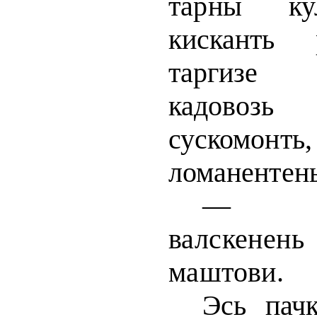
т
арны ку
кисканть 
таргизе 
кадово
сускомон
ломанентень
валскенен
маштови.
Эсь пачк