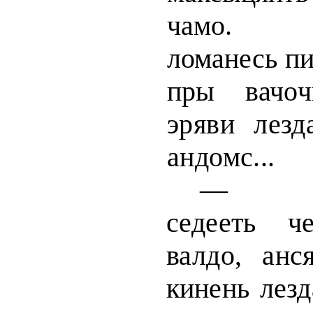
чамо. В
ломанесь пи
пры
вачо
эряви лезд
андомс...
седееть ч
валдо, анс
кинень лезд