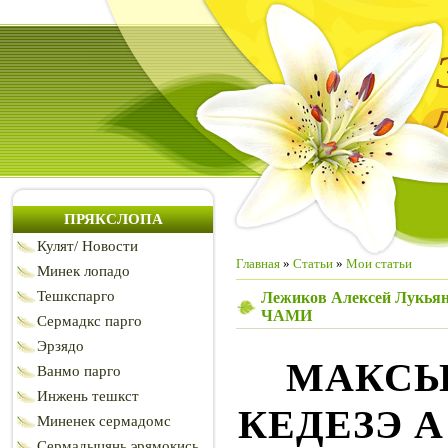
ПРЯКСЛОПА
Кулят/ Новости
Главная
»
Статьи
»
Мои статьи
Минек лопадо
Тешкспарго
Лежиков Алексей Лук
ЧАМИ
Сермадкс парго
Эрзядо
МАКСЫ
Ванмо парго
Инжень тешкст
КЕДЕЗЭ 
Миненек сермадомс
Сермадыцянь эрямокись