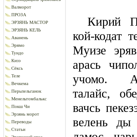
Валморот
ПРОЗА
Кирий П
ЭРЗЯНЬ МАСТОР
ЭРЗЯНЬ КЕЛЬ
кой-кодат т
Аванень
Эрямо
Муизе эряв
Тундо
арась чипо
Кизэ
Сёксь
учомо. А
Теле
Вечкема
талайс, об
Перьпельганок
Менельтомбалькс
вачсь пекез
Покш Чи
Эрзянь морот
велень д
Переводы
Статьи
ламос чарь