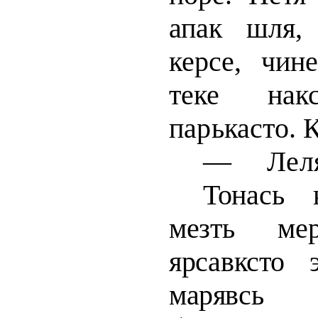
апак шля,
керсе, чин
теке накс
парькасто. 
—
Лел
Тонась 
мезть мер
ярсавксто
марявсь