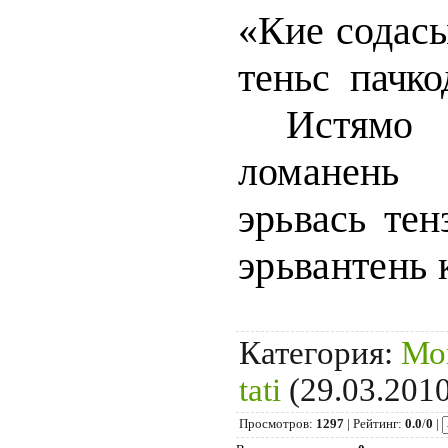
«Кие содасы
теньс п
ачко
Истям
ломанен
эрьвась тен
эрьвантень 
Категория
:
Мо
tati
(29.03.2010
Просмотров
:
1297
|
Рейтинг
:
0.0
/
0
|