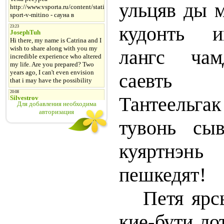
ульцяв ды 
кудонть и
лангс чам
саевть яр
Тантеельга
Для добавления необходима
авторизация
тувонь сыв
куяртнэ
пешкедят!
Петя яр
кие-бути ло