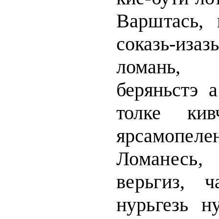
Варш
тась,
соказь-изаз
ломань, 
беряньстэ а
толке кив
ярсамо­
пел
Ломанесь
верьгиз, ч
нурьгезь н