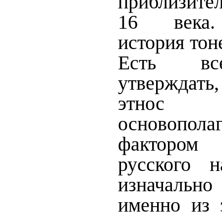
приблизите
16 века.
история тоне
Есть вс
утверждать
этно
основопол
фактором 
русского н
изначаль
именно из 