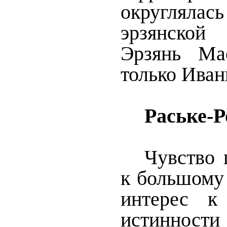
округля
эрзянской
Эрзянь Ма
только Иван
Раське-Р
Чувство 
к большому
интерес к
истиннос