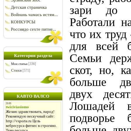
Эрзянский эпос
зари до с
Детская страничка
Войнань чамась истям...
Работали на
КОНКУРСЫ
Россиядо сехте питне...
что их труд 
для всей 
Семьи дер
Категории раздела
[336]
Мои статьи
скот, но, 
Стихи
[571]
больше дв
двух десят
КАВТО ВАЛСО
Лошадей в
подворье 
больше дву