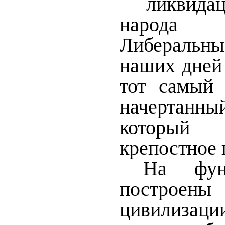
ликвида
народа 
Либераль
наших дней 
тот самый 
начертанны
которы
крепостное 
На фун
построен
цивилизац