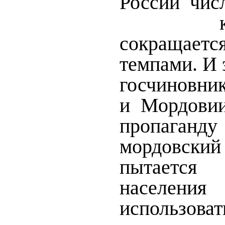
России чис
сокращает
темпами. И 
госчиновник
и Мордовии
пропаган
мордовс
пытаетс
населени
исполь