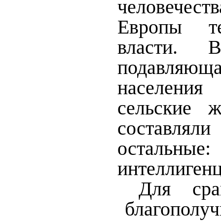
человечес
Европы те
власти. 
подавля
населения
сельские ж
составлял
остальные
интеллигенц
Для ср
благополу