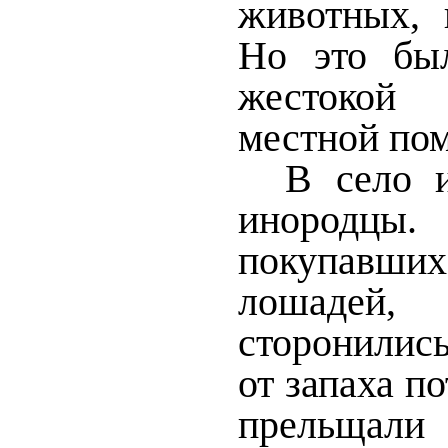
животных, 
Но это б
жестокой 
местной по
В село и
инородцы
покупав
лошаде
сторонилис
от запаха по
прельщал