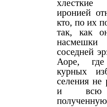
хлесткие
иронией от
кто, по их 
так, как о
насмешки 
соседней эр
Аоре, гд
курных из
селения не 
и всю 
полученну