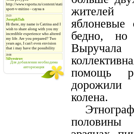
жителей
яблоневые
бедно, но
Выруча
коллектив
Для добавления необходима
авторизация
помощь ро
дорожили 
колена.
Этног
половины
эрзянах пи