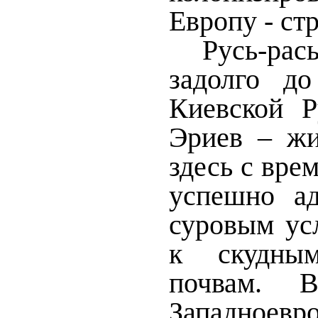
Европу - стр
Русь-ра
задолго до
Киевской Р
Эриев – жи
здесь с вре
успешно ад
суровым ус
к скудным
почвам. 
Западноевр