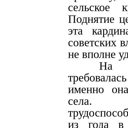
сельское к
Поднятие ц
эта кардин
советских в
не вполне у
На с
требовала
именно он
села.
трудоспосо
из года в