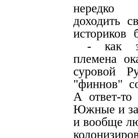
нередко 
доходить с
историков 
- как э
племена ок
суровой Р
"финнов" с
А ответ-то 
Южные и за
и вообще лю
колонизиро