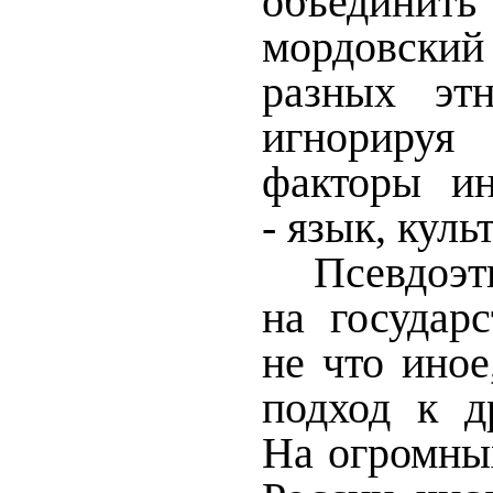
объедини
мордовск
разных эт
игнорируя
факторы ин
- язык, куль
Псевдоэт
на государ
не что иное
подход к д
На огромны