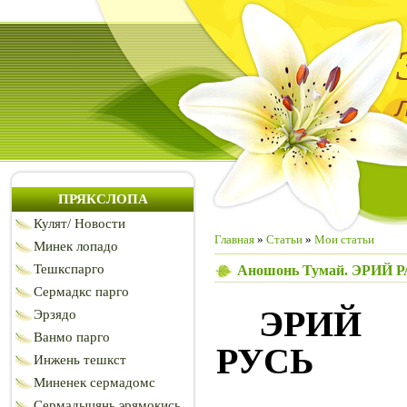
ПРЯКСЛОПА
Кулят/ Новости
Главная
»
Статьи
»
Мои статьи
Минек лопадо
Тешкспарго
Аношонь Тумай. ЭРИЙ 
Сермадкс парго
ЭРИЙ 
Эрзядо
Ванмо парго
РУСЬ
Инжень тешкст
Миненек сермадомс
Сермадыцянь эрямокись