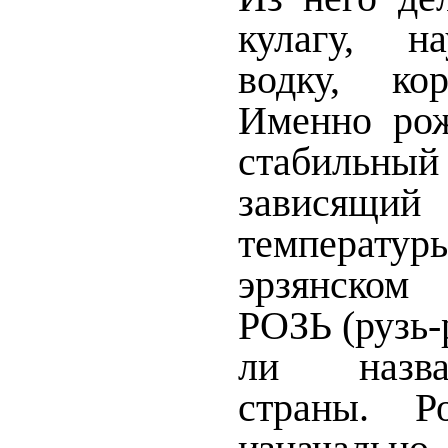
кулагу, н
водку, ко
Именно ро
стабильный
зависящий
температур
эрзянском
РОЗЬ (рузь-
ли назва
страны. Р