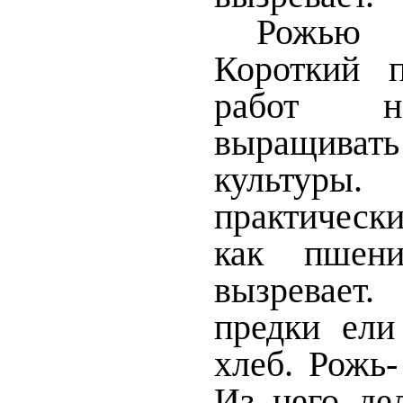
Рожью 
Короткий 
работ н
выращиват
культуры.
практическ
как пшени
вызревае
предки ели
хлеб. Рожь
Из него дел