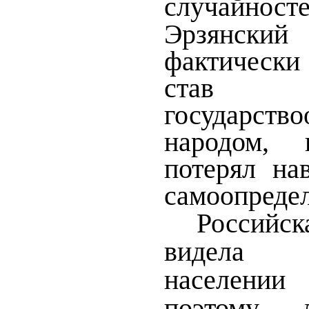
случайнос
Эрзянс
фактическ
став
государств
народом,
потерял на
самоопредел
Россий
видела 
населении
поэтому