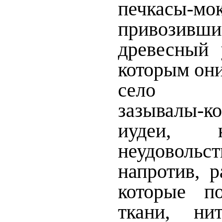
печкасы-мо
привози
древесный 
которым они
село на
зазывалы-ко
иудеи, 
неудовольс
напротив, 
которые п
ткани, ни