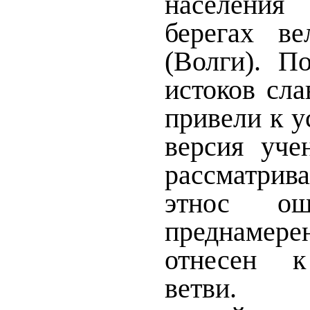
населения
берегах в
(Волги).
По
истоков сла
привели к у
версия уч
рассматрив
этнос ош
преднаме
отнесен к
ветви.