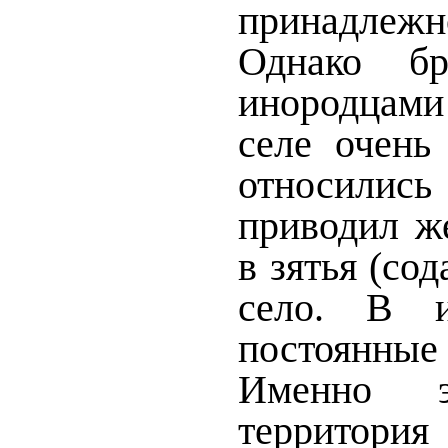
принадлежн
Однако бр
инородцами 
селе очень
относилис
приводил ж
в зятья (сод
село. В 
постоянн
Именно э
территор