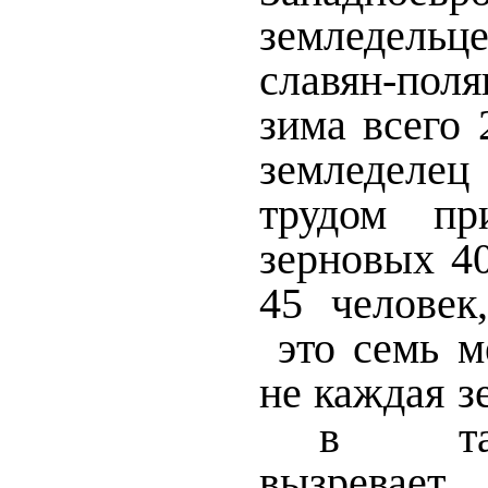
земледель
славян-пол
зима всего 
земледеле
трудом пр
зерновых 40
45 человек
это семь м
не каждая з
в
т
вызревает.