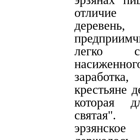
отличие
дерев
предприим
легко с
насиженного
заработка
крестьяне д
которая 
святая". 
эрзянск