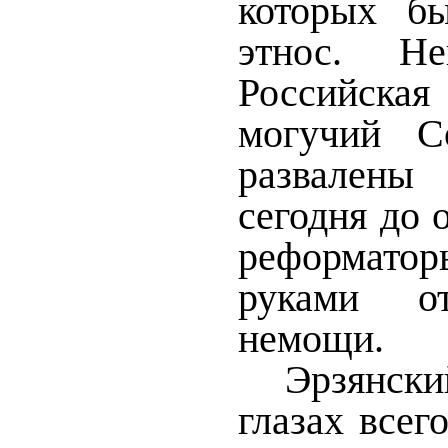
которых б
этнос. Не
Российск
могучий С
развалены
сегодня до 
реформат
руками от
немощи.
Эрзянс
глазах всег