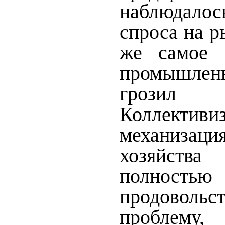
наблюдало
спроса на р
же самое 
промышле
грози
Коллект
механизац
хозяйств
полностью
продовольс
проблем