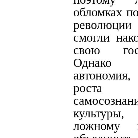
обломках по
революции
смогли нак
свою госу
Однако 
автономия
роста на
самосозна
культур
ложному п