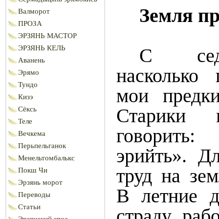
Земля п
Валморот
ПРОЗА
ЭРЗЯНЬ МАСТОР
ЭРЗЯНЬ КЕЛЬ
С сед
Аванень
насколько 
Эрямо
Тундо
мои предк
Кизэ
Старики 
Сёксь
Теле
говорить:
Вечкема
Перьпельганок
эрийть». Д
Менельтомбалькс
труд на зе
Покш Чи
Эрзянь морот
В летние д
Переводы
Статьи
страду, раб