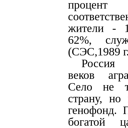
процент
соответств
жители - 
62%, слу
(СЭС,1989 г.
Россия 
веков агр
Село не т
страну, но
генофонд. 
богатой ц