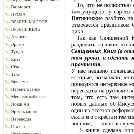
То, что не полностью 
Валморот
там упущено: у
евреев 
ПРОЗА
Пятикнижие разбито на
ЭРЗЯНЬ МАСТОР
отмечается праздником 
ЭРЗЯНЬ КЕЛЬ
цикл.
Аванень
Так как Священной К
разделить на такие чтени
Эрямо
Священных Книг (в отл
Тундо
там
уроки, а сделать
Кизэ
прочтения.
Сёксь
У нас недавно появилас
Теле
которые, возмож­
но, мог
Вечкема
приводятся интересные м
Перьпельганок
пер
еведена на русский яз
том, что есть там инте
Менельтомбалькс
новых данных об Иисусе
Покш Чи
один из
эссенов реформа
Эрзянь морот
сняли его с креста и тем
сп
Переводы
лишним,
—
погиб во вре
Статьи
В
книге сделана поп