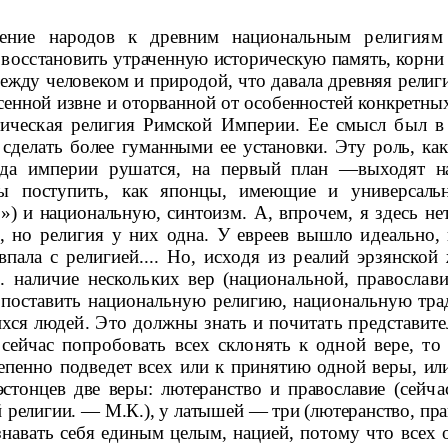
отение народов к древним национальным
религиям 
 восс
тановить утраченную историческую память, корни
ежду человеком и природой, что давала древняя религ
есенной извне и оторванной от особенностей конкретны
ическая религия Римской Империи. Ее смысл был в
 сделать более
гуманными ее установки. Эту роль, ка
огда империи рушатся, на первый план —выходят н
бы поступить, как японцы, имеющие и универсал
») и национальную, синто­
изм. А, впрочем, я здесь н
, но религия у них одна. У евреев вышло идеально,
­впала с религией.... Но, исходя из реалий эрзянско
. наличие несколь­
ких вер (национальной, православи
 поставить национальную религию, национальную тра
ся людей. Это должны знать и почитать предста­
вите
 сейчас
попробовать всех склонять к одной вере, то 
епенно подведет всех или к
принятию одной веры, или
эстонцев две веры: лютеранство и православие
(сейча
й
религии. —
М.К.), у
латышей — три (лютеранство, прав
навать себя еди
ным целым, нацией, потому что всех 