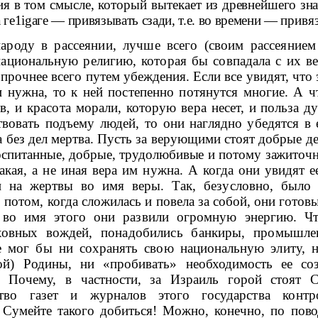
ия в том смысле, который вытекает
из древнейшего зн
 ге1
ig
аге — привязывать сзади, т.е. во времени —
привя
народу в рассеянии, лучше всего (своим рассеяние
национальную религию, которая бы совпадала с их
в
 прочнее всего путем убеждения. Если все увидят, что
 и нужна, то к ней по­степенно потянутся многие. А 
в, и красота морали, которую вера не­
сет, и польза д
твовать подъему людей, то они наглядно убедятся в
а без дел
мертва.
Пусть за верующими стоят добрые дел
оспитанные, добрые, трудолюбивые и потому зажиточн
акая, а не иная вера им нужна.
А когда
они увидят е
ти
на жертвы во имя веры. Так, безусловно, было
о потом, когда сложилась и
повела за собой, они готов
 во имя этого они развили огромную энергию.
Чт
ховных вож­
дей, понадобились банкиры, промышлен
 мог бы ни сохранять свою на­циональную элиту, н
ой) Родины, ни «пробивать» необходимость ее со­
в. Почему, в частности, за Израиль горой стоят
тво газет и журналов этого государ­
ства контр
.
Сумейте такого добиться! Можно, конечно, по пов