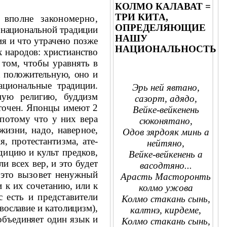
КОЛМО КАЛАВАТ =
ТРИ КИТА,
вполне закономерно,
ОПРЕДЕЛЯЮЩИЕ
 национ
альной традиции
НАШУ
ия и что утрачено позже
НАЦИОНАЛЬНОСТЬ
х народов: христианство
 то
м, чтобы уравнять в
к положительную, оно и
ациональные традиции.
Эрь ней явтано,
ьную религию,
буддизм
сазорт, адядо,
еточен. Японцы имеют 2
Вейке-вейкенень
 потому что у них вера
сюконятано,
й жизни,
надо, наверное,
Одов зярдояк минь а
я, протестантизма, ате­
нейтяно,
дицию и культ предков,
Вейке-вейкенень а
ли всех вер, и это будет
васодтяно...
это вызовет не­
нужный
Арасть Масторонть
 к их сочетанию, или к
колмо ужова
с есть и представители
Колмо стакань сынь,
осла­
вие и католицизм),
калтнэ, кирдеме,
объединяет один язык и
Колмо стакань сынь,