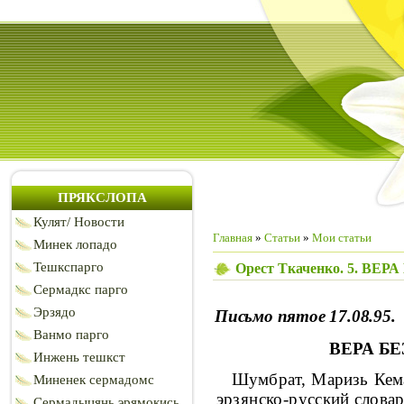
ПРЯКСЛОПА
Кулят/ Новости
Главная
»
Статьи
»
Мои статьи
Минек лопадо
Тешкспарго
Орест Ткаченко. 5. 
Сермадкс парго
Эрзядо
Письмо пятое
17.08.95.
Ванмо парго
ВЕРА БЕ
Инжень тешкст
Шумбрат, Маризь Кема
Миненек сермадомс
эрзянско-рус
ский словар
Сермадыцянь эрямокись