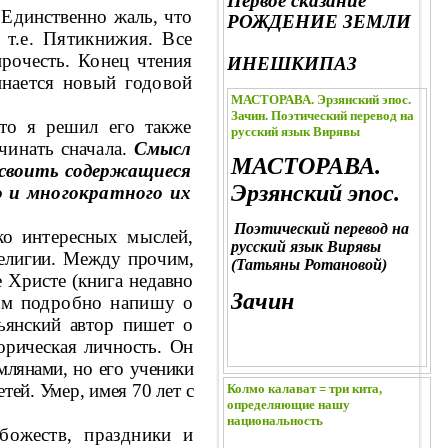
Первое сказание
 Единственно жаль, что
РОЖДЕНИЕ ЗЕМЛИ
,
т.е. Пятикнижия. Все
очесть. Конец чте­ния
ИНЕШКИПАЗ
инается новый годовой
МАСТОРАВА. Эрзянский эпос.
Зачин. Поэтический перевод на
то я решил его также
русский язык Вирявы
чи­нать сначала.
Смысл
МАСТОРАВА.
усвоить содержащиеся
Эрзянский эпос.
о и многократного их
Поэтический перевод на
ко интересных мыслей,
русский язык Вирявы
е
лигии.
Между прочим,
(Татьяны Ротановой)
е Христе (книга недавно
Зачин
м подробно напишу о
ьянский автор
пишет о
орическая личность. Он
млянами, но его ученики
етей. Умер, имея
70
лет с
Колмо калават = три кита,
определяющие нашу
национальность
 божеств, праздники и