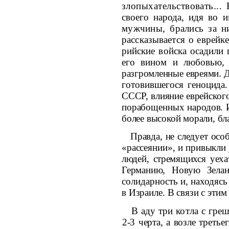
злопыхательствовать..
своего народа, идя во 
мужчины, брались за
н
рассказывается о еврей
рийские войска осадили
его вином и люб
овью,
разгромленные евреями. 
готовившегося геноцида.
СССР, влияние еврейс­
ког
порабощенных народов. И
более высокой морали, бл
Правда, не следует осо
«рассеянии», и при­
выкли 
людей, стремящихся уех
Германию, Новую Зела
солидарность и, находясь
в Израиле. В связи с этим
В аду три котла с гре
2-3 черта, а возле
третье