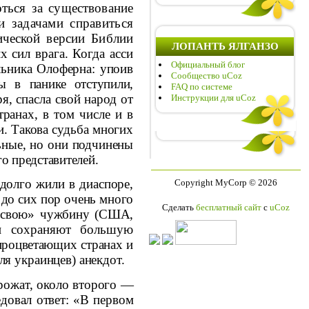
оться за существование
и задачами справиться
ической
версии Библии
ЛОПАНТЬ ЯЛГАНЗО
 сил врага. Когда асси­
Официальный блог
льника Олоферна: упоив
Сообщество uCoz
йцы в
панике отступили,
FAQ по системе
я, спасла свой народ от
Инструкции для uCoz
транах, в том числе и в
и.
Такова судьба многих
ные, но они подчи­
нены
о представителей.
 долго жили в диаспоре,
Copyright MyCorp © 2026
и
до сих пор очень много
Сделать
бесплатный сайт
с
uCoz
 «свою» чужбину (США,
и сохраняют большую
роцвета­
ющих странах и
ля украинцев) анекдот.
орожат, около второго —
едовал ответ: «В первом