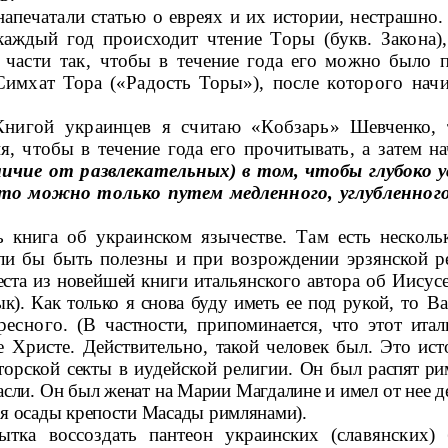
напечатали статью о евреях и их истории, нестрашно.
каждый год происходит чтение Торы (букв. Закона)
 части так,
чтобы в течение года его можно было пр
Симхат Тора («Радость Торы»),
после которого нач
нигой украинцев я считаю «Коб­
зарь» Шевченко, 
я, чтобы в течение года его прочитывать, а затем на
ичие от развле­
кательных) в том, чтобы глубоко 
 это можно только путем медленного,
углубленног
ь книга об украинском язычестве.
Там есть несколь
ли бы быть полезны и при возрождении эрзянской р
еста из новейшей
книги итальянского автора об Иисус
ык). Как только я снова буду иметь ее под рукой,
то Ва
ресного
. (В частности, припоминается, что этот итал
 Христе. Действительно,
такой человек был. Это ист
торской секты в иудейской религии. Он был
распят ри
асли. Он был женат на Марии Магдалине и имел от нее д
мя осады крепости Масады римлянами).
ытка воссоздать пантеон украинских (
славянских)