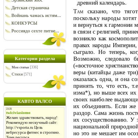
Эрзянский эпос
древний календарь.
Детская страничка
Там
сказано, что тяг
Войнань чамась истям...
поскольку народы хотят
КОНКУРСЫ
и вернуться к гармонии м
в связи с религией, прин
Россиядо сехте питне...
возникло как кос­
мополит
правах народы Империи,
сы
грало. Но теперь, к
Возможно, следовало 
Категории раздела
(«восточное христианство
[336]
Мои статьи
веры (ки­
тайцы даже три)
Стихи
[571]
оказалась одна, и она со
принять то, что есть, т.е
изма*), но выше всех их
своих наиболее выдающих
КАВТО ВАЛСО
их объединять. Если же
раздор. Сама жизнь пост
их сосуще­
ствованию. У 
национальной природно
но это не мешает им осоз