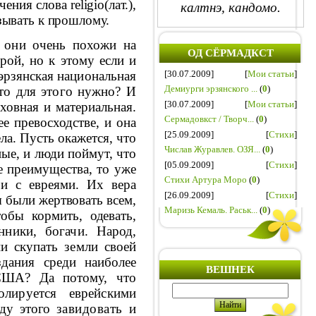
ачения слова
religio
(лат.),
калтнэ, кандомо.
зывать к прошлому.
м они очень похожи на
ОД СЁРМАДКСТ
ерой, но к этому если и
[30.07.2009]
[
Мои статьи
]
 эрзянская
национальная
Демиурги эрзянского ...
(
0
)
что для этого нужно? И
[30.07.2009]
[
Мои статьи
]
уховная и материальная.
Сермадовкст / Творч...
(
0
)
ее превосходстве, и она
[25.09.2009]
[
Стихи
]
а. Пусть ока­
жется, что
Числав Журавлев. ОЗЯ...
(
0
)
ые, и люди поймут, что
[05.09.2009]
[
Стихи
]
е преимущества, то уже
Стихи Артура Моро
(
0
)
 и с евреями.
Их вера
[26.09.2009]
[
Стихи
]
ы были жертвовать всем,
Маризь Кемаль. Раськ...
(
0
)
обы кормить, одевать,
ники, богачи. На­
род,
и скупать земли своей
здания среди наиболее
ВЕШНЕК
 США? Да потому, что
олируется еврейскими
оду этого
завидовать и