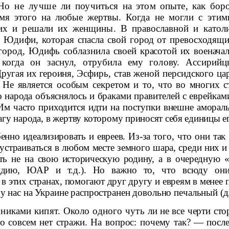
. Но не лучше ли
поучиться на этом опыте, как бор
имя этого на любые жертвы. Когда не
могли с этим
их и решали их женщины. В православной и катол
ке Юдифи, которая
спасла свой город от превосходящих
 город, Юдифь соблазнила своей
красотой их военача
 когда он заснул, отрубила ему голову. Ассири
Другая их героиня,
Эсфирь, став женой персидского цар
 Не является особым секретом и то,
что во многих с
о народа объяснялось и браками правителей с еврейкам
м часто при­ходится идти на поступки внешне амораль
агу народа, в жертву которому
приносят себя единицы ег
бенно идеализировать и евреев. Из-за
того, что они так
устраиваться в любом месте земного шара, среди них 
ать не на свою историческую родину, а в очередную
ндию, ЮАР и т.д.). Но важно то, что
всюду он
 в
этих странах, помогают друг другу и евреям в менее п
 у нас на Украине распространен довольно печальный (д
шниками кипят. Около одного чуть
ли не все черти ст
го совсем нет стражи. На вопрос: почему так? — пос­
л