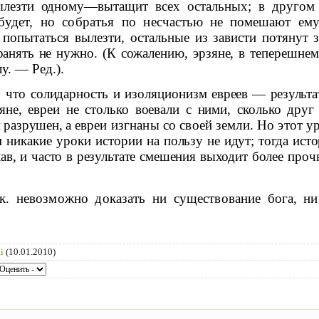
лезти од­
ному—вытащит всех остальных; в другом 
будет, но собратья по не­
счастью не помешают ему
попытаться вылезти, остальные из зависти по­
тянут 
ранять не
нужно. (К сожалению, эрзяне, в теперешнем 
тлу. —
Ред.).
, что солидарность и изоляционизм
евреев — результа
яне, евреи не столько воевали с ними, сколько дру
м разрушен, а
евреи изгнаны со своей земли. Но этот 
м никакие уроки истории на
пользу не идут; тогда ист
ав, и часто в результате смешения выходит бо­
лее проч
.к. невозможно доказать ни существование б
ога, ни
ti
(10.01.2010)