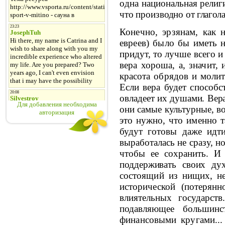
о
дна национальная религ
что производно
от глагола
Конечно, эрзянам, как 
евреев) было бы
иметь 
придут, то лучше всего и
вера хороша, а, значит,
красота обрядов и молит
Если вера будет
способс
овладеет их душами. Вер
Для добавления необходима
они самые культурные, в
авторизация
это
нужно, что именно т
будут готовы даже ид
выработалась не сразу, н
чтобы ее
сохранить. И
поддерживать своих ду
состоящий из нищих, не
исторической
(потерянн
влиятельных государст
подавляющее большинс
финансовыми кругами..