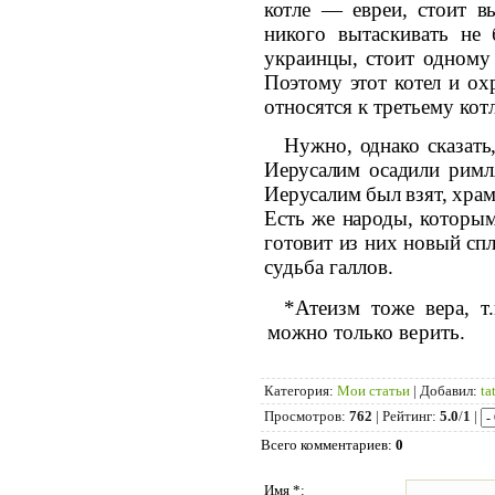
котле — евреи, стоит вы
никого вытаскивать не 
украинцы, стоит одному 
Поэтому этот котел и ох
относятся к третьему ко
Нужно, однако сказать
Иерусалим осадили
римл
Иерусалим был взят, хра
Есть же народы, которы
готовит из
них новый спл
судьба галлов.
*
Атеизм тоже вера, т
можно только верить.
Категория
:
Мои статьи
|
Добавил
:
ta
Просмотров
:
762
|
Рейтинг
:
5.0
/
1
|
Всего комментариев
:
0
Имя *: