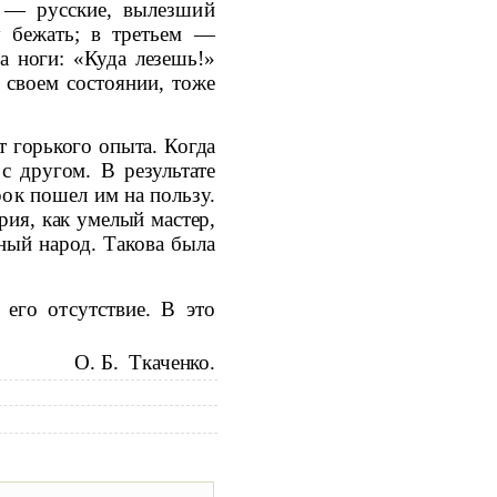
— русские, вы­
лезший
 бежать; в третьем —
за ноги: «Куда лезешь!»
своем состо­
янии, тоже
т горького опыта. Когда
г с
другом. В результате
урок пошел им на
пользу.
ория, как умелый мастер,
ный народ. Такова была
 его отсутствие. В это
О. Б.
Ткаченко.