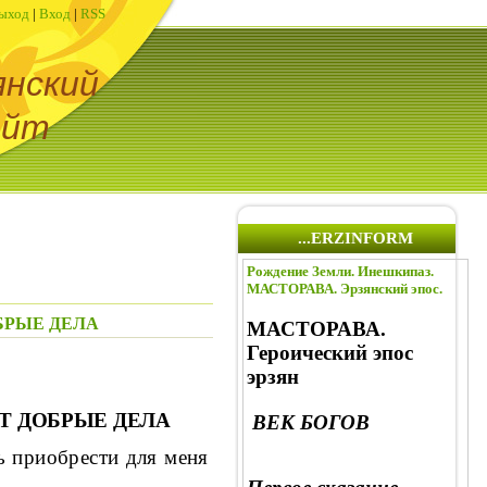
ыход
|
Вход
|
RSS
янский
айт
...ERZINFORM
Рождение Земли. Инешкипаз.
МАСТОРАВА. Эрзянский эпос.
ОБРЫЕ ДЕЛА
МАСТОРАВА.
Героический эпос
эрзян
Т ДОБРЫЕ ДЕЛА
ВЕК БОГОВ
ь приобрести для меня