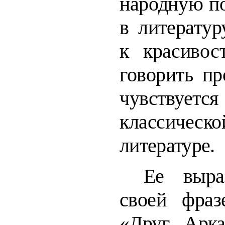
народную по
в литератур
к красивос
говорить пр
чувствуе
классич
литературе.
Ее выра
своей фраз
«Друг Арка