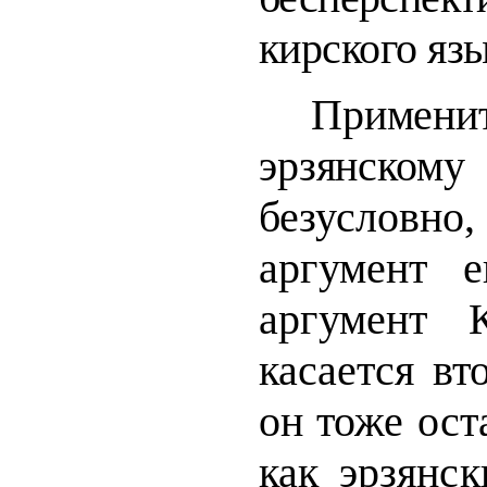
кирского язы
Приме
эрзянскому
безуслов
аргумент 
аргумент 
касается вт
он тоже оста
как
эрзянс