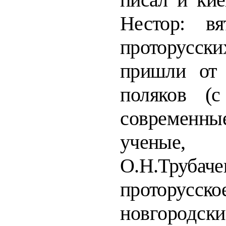
Нестор: в
проторус
пришли о
поляков (
современ
ученые,
О.Н.Труба
проторус
новгородс