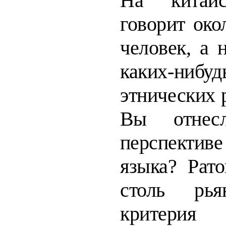
На китайс
говорит око
чело­
век, а 
каких-нибуд
этнических
Вы отнес
перспектив
языка? Рат
столь рь
критер