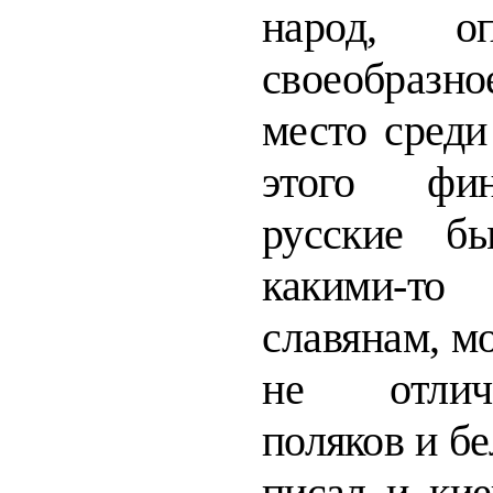
народ, оп
своеобразно
место сред
этого фин
русские б
какими-
славянам, м
не отлича
поляков и бе
писал и кие