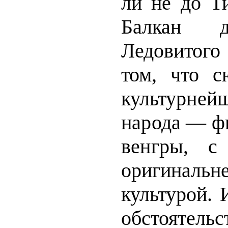
ли не до Ти
Балкан д
Ледовито
том, что с
культурнейш
народа — ф
венгры, 
оригинальн
культурой. 
обстоятель