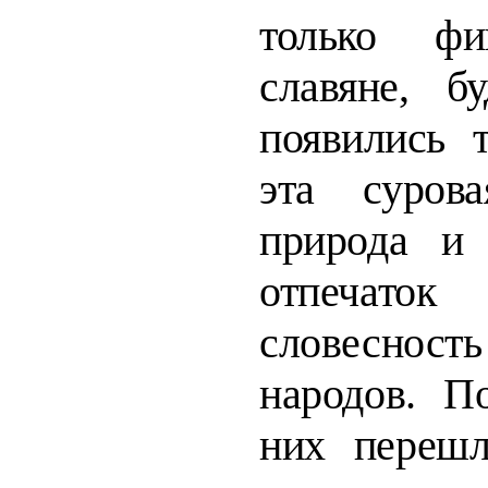
толь­ко ф
славяне, б
появились
эта суров
природа и
отпечаток
словесно
народов. По
них переш