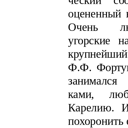
ческий сб
оцененный 
Очень
л
угорские н
крупнейший
Ф.Ф. Форту
занимался
ками, лю
Карелию. 
похоронить