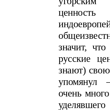
угорским 
ценность 
индоев­
ропе
общеизвес
значит, что
русские це
знают) свою
упомянул 
очень много
уделяв­
шег