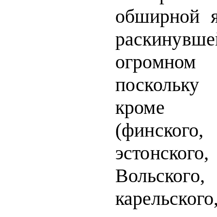
обширной я
раски­
нув
огромном 
поскольку 
кроме фи
(финского
эстон­
ског
Вольского
карельско