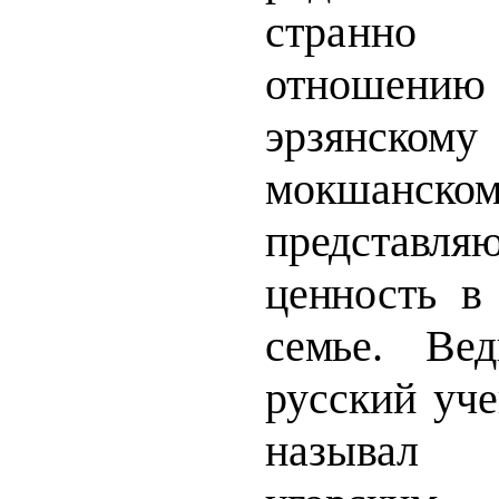
странн
отношению
эрзянскому
мокшанско
представл
ценность в
семье.
Ве
русский уч
называ