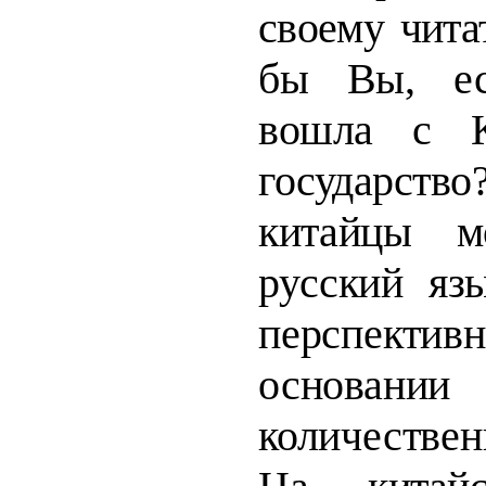
своему чита
бы Вы, ес
вошла с К
государст
китайцы м
русский язы
перспе
основан
количествен