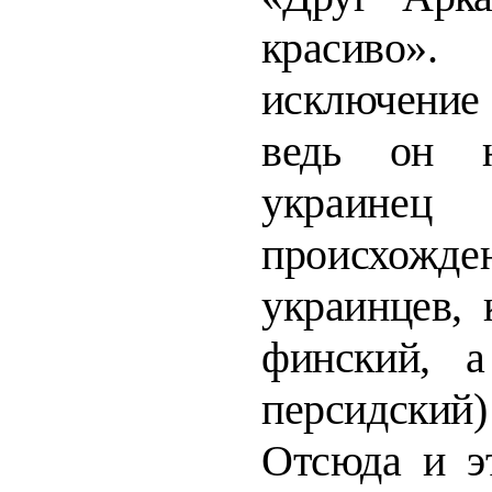
красиво».
исключени
ведь он н
укра
происхо
украинцев, 
финский, а
персид­
ски
Отсюда и э