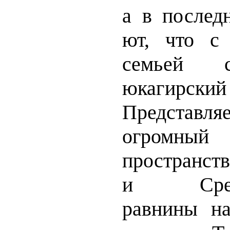
а в последн
ют, что с
семьей с
юкаги
Представ
огромн
пространс
и Средне
равнины н