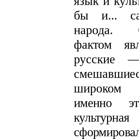
язык и куль
бы и... с
народа. О
фактом яв
русские
смешавшие
широком
именно э
культур
сформиро