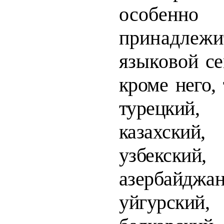
особенн
принадлеж
языковой
се
кроме него, 
турецкий,
казахский
узбекский, 
азербайд­
жан
уйгурский