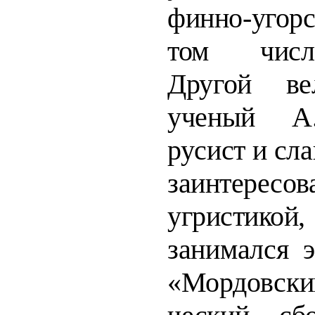
финно-угор
том числ
Другой ве
ученый А.
русист и
сла
заинтересо
угристик
занимался э
«Мордовск