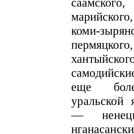
саамского
марийского
коми-зыря
пермяцкого
хантый­
ског
самодийски
еще бо
уральской 
— ненецк
нганасански