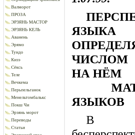
Валморот
ПЕРСП
ПРОЗА
ЭРЗЯНЬ МАСТОР
ЯЗЫ
ЭРЗЯНЬ КЕЛЬ
Аванень
ОПРЕДЕЛ
Эрямо
Тундо
ЧИСЛОМ
Кизэ
Сёксь
НА НЁМ
Теле
Вечкема
МАТЕР
Перьпельганок
ЯЗЫКОВ
Менельтомбалькс
Покш Чи
Эрзянь морот
В от
Переводы
Статьи
бесперспек