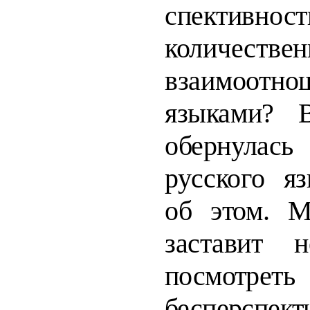
спективнос
количествен
взаимоот
языками? 
обернулась
рус­
ского я
об этом. М
заставит не
посмотреть
бесперспе