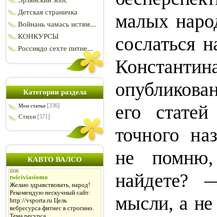
Эрзянский эпос
Детская страничка
малых нар
Войнань чамась истям...
КОНКУРСЫ
сослаться н
Россиядо сехте питне...
Константи
опубликова
Категории раздела
его статей
[336]
Мои статьи
Стихи
[571]
точного на
не помню,
КАВТО ВАЛСО
найде­
те? 
мысли, а не