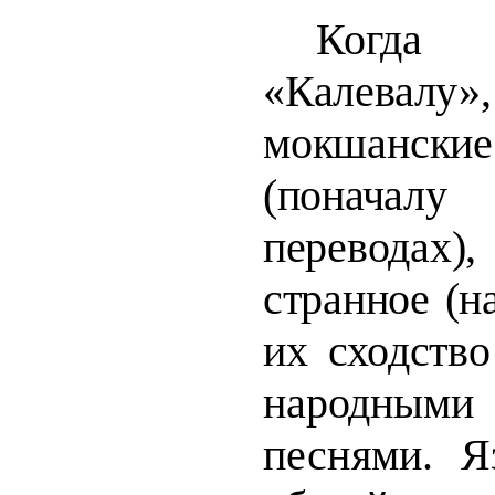
Когд
«Калевалу
мокшанс
(поначал
переводах)
странное
(н
их сходств
народ
песнями. Я