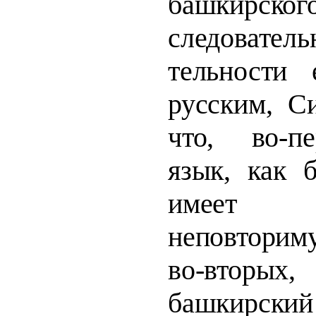
башкирск
следоват
тельности 
русским, С
что, во-п
язык, как 
имеет с
неповторим
во-вто
башкирск