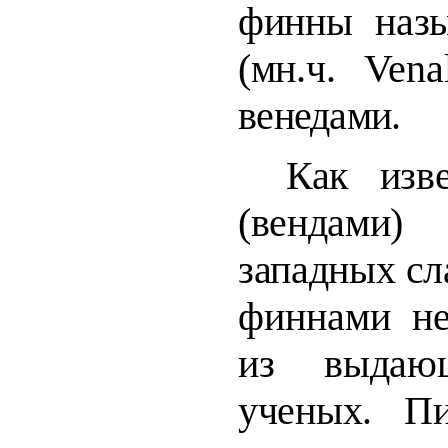
финны наз
(мн.ч.
Venal
венедами.
Как изве
(вендам
западных сла
финнами не
из выда
ученых. П