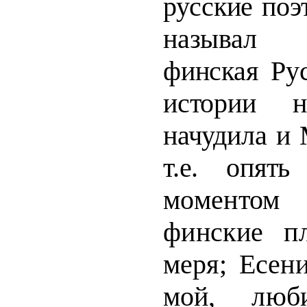
русские поэ
называл 
финская Рус
истории н
начудила и 
т.е. опять 
моментом
финские п
меря; Есен
мой, люб