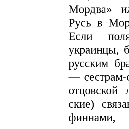
Мордва»
и
Русь в Мор
Если поля
украинцы, 
русским бра
— сестрам-с
отцовской 
ские) связ
финнами,