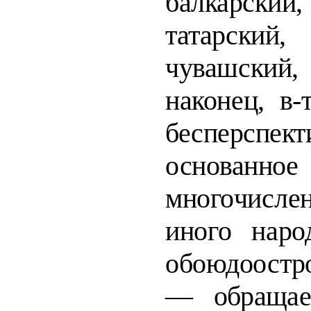
балкарск
татарский
чувашский
наконец, в-т
бесперспект
основанно
много­
числе
иного народ
обоюдоостр
— обращае