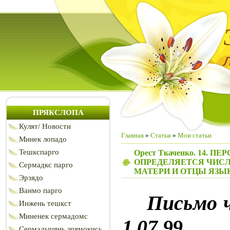
ПРЯКСЛОПА
Кулят/ Новости
Главная
»
Статьи
»
Мои статьи
Минек лопадо
Тешкспарго
Орест Ткаченко. 14. 
ОПРЕДЕЛЯЕТСЯ ЧИСЛ
Сермадкс парго
МАТЕРИ И ОТЦЫ ЯЗЫ
Эрзядо
Ванмо парго
Письмо 
Инжень тешкст
Миненек сермадомс
1.07.99.
Сермадыцянь эрямокись