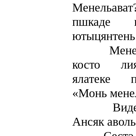
Менельават
пшкаде в
ютыцянтень
Менельст
косто лия
ялатеке п
«Монь мене
Виде, те
Ансяк аволь
Сестэ эно