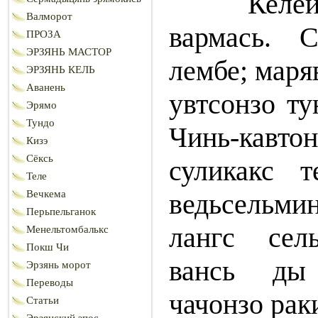
Келейстэ
Валморот
вармась. 
ПРОЗА
ЭРЗЯНЬ МАСТОР
лембе; маря
ЭРЗЯНЬ КЕЛЬ
Аванень
увтсонзо ту
Эрямо
Тундо
Чинь-кавт
Кизэ
Сёксь
суликакс т
Теле
Вечкема
ведьсельм
Перьпельганок
лангс сел
Менельтомбалькс
Покш Чи
вансь ды
Эрзянь морот
Переводы
чачонзо рак
Статьи