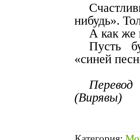
Счастли
нибудь». Тол
А как же 
Пусть б
«синей песн
Перевод
(Вирявы)
Категория
:
Мо