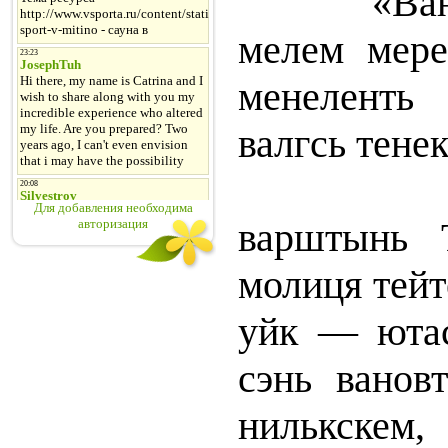
«Ванодо
мелем мер
менеленть
валгсь тенек
Эзинь 
Для добавления необходима
варштынь 
авторизация
молиця тейт
уйк — ютас
сэнь вановт
нилькске