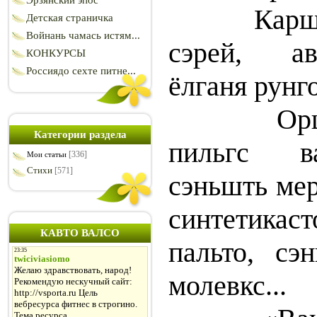
Эрзянский эпос
Каршом э
Детская страничка
Войнань чамась истям...
сэрей, а
КОНКУРСЫ
Россиядо сехте питне...
ёлганя рун
Оршазь 
Категории раздела
пильгс ва
[336]
Мои статьи
Стихи
[571]
сэньшть мер
синтетикас
КАВТО ВАЛСО
пальто, сэ
молевкс...