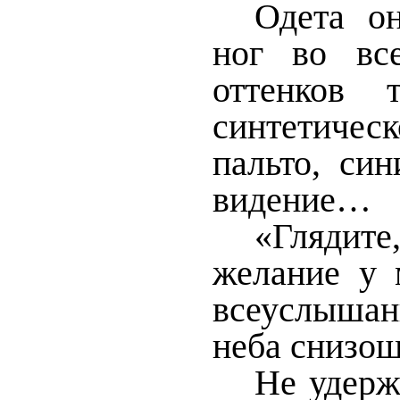
Одета о
ног во вс
оттенков 
синтетическ
пальто, син
видение…
«Глядит
желание у 
всеуслыша
неба снизош
Не удерж