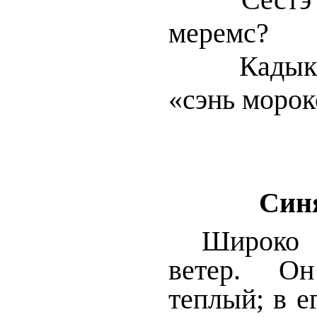
меремс?
Кадык эно
«сэнь морок
Син
Широко з
ветер. О
теплый; в е