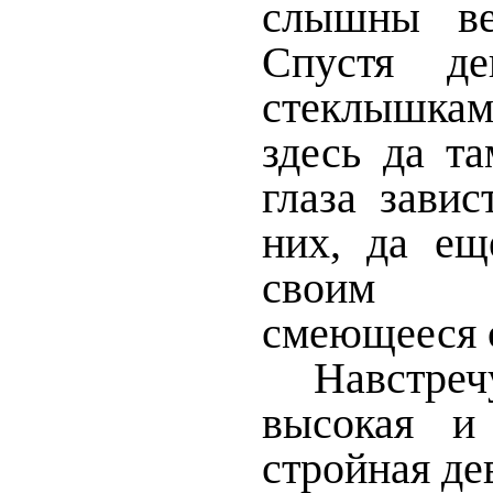
слышны ве
Спустя де
стеклышка
здесь да т
глаза завис
них, да ещ
своим 
смеющееся 
Навстреч
высокая и
стройная де