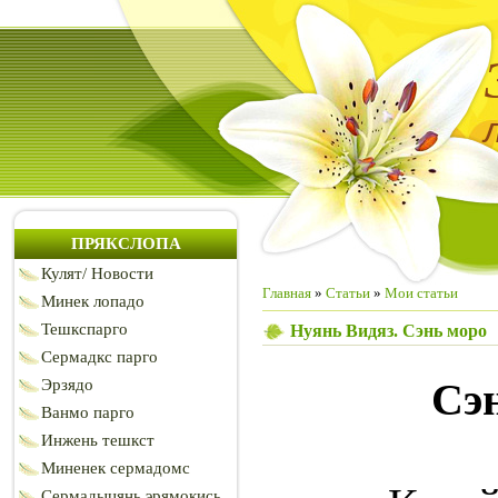
ПРЯКСЛОПА
Кулят/ Новости
Главная
»
Статьи
»
Мои статьи
Минек лопадо
Тешкспарго
Нуянь Видяз. Сэнь моро
Сермадкс парго
Сэ
Эрзядо
Ванмо парго
Инжень тешкст
Миненек сермадомс
Сермадыцянь эрямокись